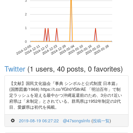
3
2
1
0
2015-01-22
2014-12-05
2014-12-23
2015-01-10
2015-01-28
2014-12-11
2014-12-29
2015-01-16
2014-12-17
2015-01-04
Twitter
(1 users, 40 posts, 0 favorites)
【文献】国民文化協会『事典 シンボルと公式制度 日本篇』
(国際図書/1968) https://t.co/YGh0YS8rAE 「明治百年」で制
定ラッシュを迎える最中かつ沖縄返還前のため、3分の1近い
府県は「未制定」とされている。群馬県は1952年制定の2代
目、愛媛県は初代を掲載。
2019-08-19 06:27:22
@47songsInfo
(
投稿一覧
)