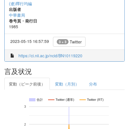
(遼)釋行均編
出版者
中華書局
巻号頁・発行日
1985
2023-05-15 16:57:59
Twitter
3 + 3
https://ci.nii.ac.jp/ncid/BN10119220
言及状況
変動（ピーク前後）
変動（月別）
分布
合計
Twitter (通常)
Twitter (RT)
3
2