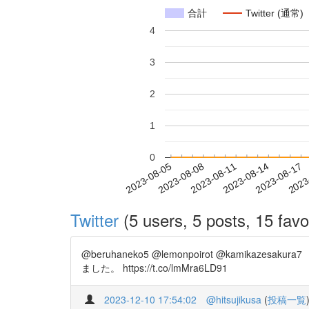
合計
Twitter (通常)
4
3
2
1
0
2023-08-11
2023-08-14
2023-08-17
2023
2023-08-05
2023-08-08
Twitter
(5 users, 5 posts, 15 favo
@beruhaneko5 @lemonpoirot @ka
ました。 https://t.co/lmMra6LD91
2023-12-10 17:54:02
@hitsujikusa
(
投稿一覧