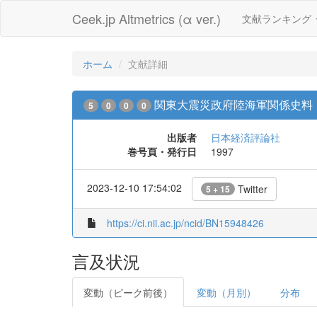
Ceek.jp Altmetrics (α ver.)
文献ランキング
ホーム
文献詳細
関東大震災政府陸海軍関係史料
5
0
0
0
出版者
日本経済評論社
巻号頁・発行日
1997
2023-12-10 17:54:02
Twitter
5 + 15
https://ci.nii.ac.jp/ncid/BN15948426
言及状況
変動（ピーク前後）
変動（月別）
分布