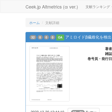
Ceek.jp Altmetrics (α ver.)
文献ランキング
ホーム
文献詳細
アミロイドβ繊維化を検出
32
0
0
0
OA
著者
雑誌
巻号頁・発行日
2023-12-20 12:44:10