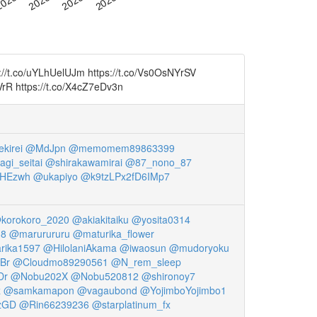
hUelUJm https://t.co/Vs0OsNYrSV
R https://t.co/X4cZ7eDv3n
kirei
@MdJpn
@memomem89863399
gi_seitai
@shirakawamirai
@87_nono_87
RHEzwh
@ukapiyo
@k9tzLPx2fD6IMp7
korokoro_2020
@akiakitaiku
@yosita0314
8
@marurururu
@maturika_flower
rika1597
@HilolaniAkama
@iwaosun
@mudoryoku
Br
@Cloudmo89290561
@N_rem_sleep
Dr
@Nobu202X
@Nobu520812
@shironoy7
z
@samkamapon
@vagaubond
@YojimboYojimbo1
zGD
@Rin66239236
@starplatinum_fx