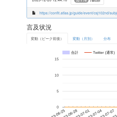
Twitter
32 + 76
https://confit.atlas.jp/guide/event/csj102nd/su
言及状況
変動（ピーク前後）
変動（月別）
分布
合計
Twitter (通常)
15
10
5
0
2023-07-01
2023-07-04
2023-07-07
2023
2023-06-25
2023-06-28