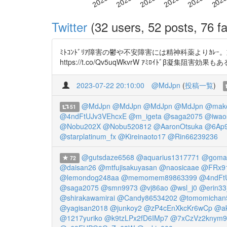
Twitter
(32 users, 52 posts, 76 fa
ﾐﾄｺﾝﾄﾞﾘｱ障害の鬱や不安障害には精神科薬よりｶﾚｰ。重接種後Br
https://t.co/Qv5uqWkvrW ｱﾐﾛｲﾄﾞβ凝集阻害効果もある https:
2023-07-22 20:10:00
@MdJpn
(
投稿一覧
)
@MdJpn
@MdJpn
@MdJpn
@MdJpn
@mak
51
@4ndFtUJv3VEhcxE
@m_igeta
@saga2075
@iwao
@Nobu202X
@Nobu520812
@AaronOtsuka
@6Ap9
@starplatinum_fx
@Kireinaoto17
@Rin66239236
@gutsdaze6568
@aquarius1317771
@goma
72
@daisan26
@mtfujisakuyasan
@naosicaae
@FRx9
@lemondog248aa
@memomem89863399
@4ndFt
@saga2075
@smn9973
@vj86ao
@wsl_j0
@erin33
@shirakawamirai
@Candy86534202
@tomomichan
@yagisan2018
@junkoy2
@zP4cEnXkcKr6wCp
@ak
@1217yuriko
@k9tzLPx2fD6IMp7
@7xCzVz2knym