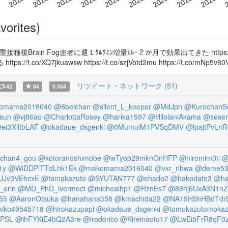
vorites)
ain Fog患者に週１ｸﾙｸﾐﾝ増量ｶﾚｰ２か月で効果出てきた https://t.co/uYL
//t.co/XQ7jkuawsw https://t.co/szjVotd2mu https://t.co/mNp5v80Vr
リツイート・ネットワーク (51)
42
84
0.354
omama2016040
@8beichan
@silent_L_keeper
@MdJpn
@KurochanSe
sun
@vj86ao
@CharlottaRosey
@harika1597
@HilolaniAkama
@sesera
et3XlltbLAF
@okadaue_dsgenki
@0MumulM1PVSqDMV
@lpajtPvLn
chan4_gou
@kotoranoshimobe
@wTyop29mknOnHFP
@hiromim0ti
@
1y
@WiDDPlTTdLhk1Ek
@makomama2016040
@vxr_rihwa
@deme53
UJv3VEhcxE
@tamakazuto
@SYUTAN777
@ehado2
@hakodate3
@ha
_erin
@MD_PhD_ivermect
@michealhp1
@RznEs7
@89hj6UxA3N1nZ
55
@AaronOtsuka
@hanahana358
@kmachida22
@NA19H5hHBdTdr
iko49545718
@hirokazupapi
@okadaue_dsgenki
@tomokazutomoka
9PSL
@ihFYKiE4bQ2A3re
@irodorico
@Kireinaoto17
@LwEi5FrR8qF0