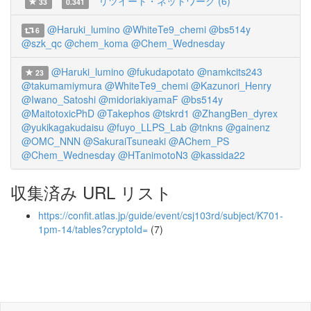
リツイート・ネットワーク (6)
33
0.341
@Haruki_lumino
@WhiteTe9_chemi
@bs514y
6
@szk_qc
@chem_koma
@Chem_Wednesday
@Haruki_lumino
@fukudapotato
@namkcits243
23
@takumamiymura
@WhiteTe9_chemi
@Kazunori_Henry
@Iwano_Satoshi
@midoriakiyamaF
@bs514y
@MaitotoxicPhD
@Takephos
@tskrd1
@ZhangBen_dyrex
@yukikagakudaisu
@fuyo_LLPS_Lab
@tnkns
@gainenz
@OMC_NNN
@SakuraiTsuneaki
@AChem_PS
@Chem_Wednesday
@HTanimotoN3
@kassida22
収集済み URL リスト
https://confit.atlas.jp/guide/event/csj103rd/subject/K701-
1pm-14/tables?cryptoId=
(7)