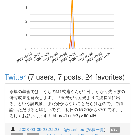
3
2
1
0
2023-03-30
2023-02-10
2023-02-28
2023-03-18
2023-04-05
2023-02-16
2023-03-06
2023-03-24
2023-02-22
2023-03-12
Twitter
(7 users, 7 posts, 24 favorites)
今年の年会では、うちのM1式地くんが１件、かなり先っぽの
研究成果を発表します。 「蛍光がりん光より長波長側に出
る」という謎現象。まだ分からないことだらけなので、ご議
論いただけると嬉しいです。 初日の15:20からK701です。よ
ろしくお願いします！ https://t.co/rGyvJt0bJH
2023-03-09 23:22:28
@ytani_ou
(
投稿一覧
)
7