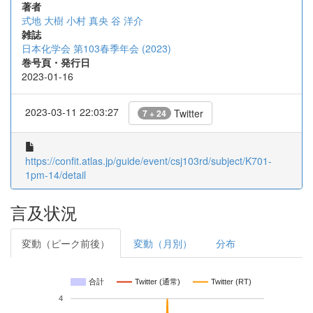
著者
式地 大樹
小村 真央
谷 洋介
雑誌
日本化学会 第103春季年会 (2023)
巻号頁・発行日
2023-01-16
2023-03-11 22:03:27
Twitter
7 + 24
https://confit.atlas.jp/guide/event/csj103rd/subject/K701-
1pm-14/detail
言及状況
変動（ピーク前後）
変動（月別）
分布
合計
Twitter (通常)
Twitter (RT)
4