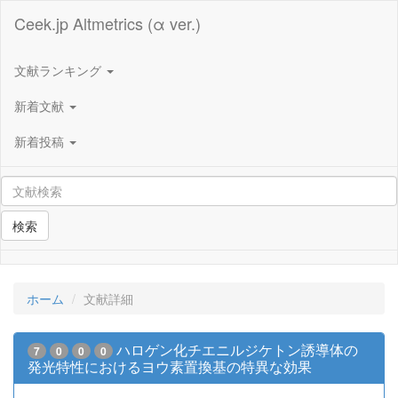
Ceek.jp Altmetrics (α ver.)
文献ランキング
新着文献
新着投稿
検索
ホーム
文献詳細
ハロゲン化チエニルジケトン誘導体の
7
0
0
0
発光特性におけるヨウ素置換基の特異な効果