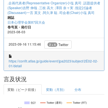
.企画代表者(Representative Organizer)小塩 真司
.話題提供者
(Speaker)吉野 伸哉
.三枝 高大
.澤田 奈々実
.指定討論者
(Discussant)一言 英文
.阿久津 聡
.司会者(Chair)小塩 真司
雑誌
日本心理学会第87回大会
巻号頁・発行日
2023-08-03
2023-09-16 11:15:46
Twitter
2 + 4
https://confit.atlas.jp/guide/event/jpa2023/subject/2E02-02-
01/detail
言及状況
変動（ピーク前後）
変動（月別）
分布
合計
Twitter (通常)
Twitter (RT)