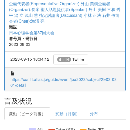
企画代表者(Representative Organizer):外山 美樹企画者
(Organizer):長峯 聖人話題提供者(Speaker):外山 美樹
三和 秀
平
湯 立
浅山 慧
指定討論者(Discussant):小林 正法
石井 僚司
会者(Chair):海沼 亮
雑誌
日本心理学会第87回大会
巻号頁・発行日
2023-08-03
2023-09-15 18:34:12
Twitter
6 + 14
https://confit.atlas.jp/guide/event/jpa2023/subject/2E03-03-
01/detail
言及状況
変動（ピーク前後）
変動（月別）
分布
合計
Twitter (通常)
Twitter (RT)