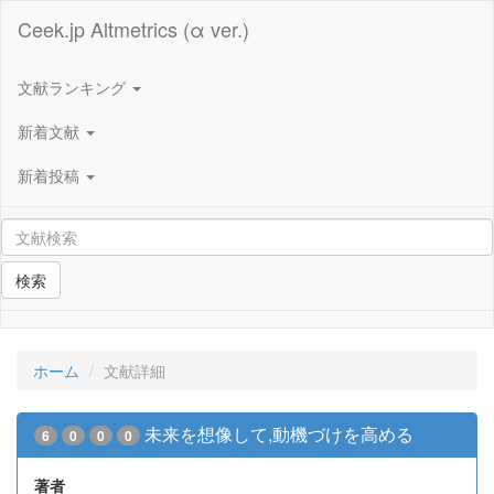
Ceek.jp Altmetrics (α ver.)
文献ランキング
新着文献
新着投稿
検索
ホーム
文献詳細
未来を想像して,動機づけを高める
6
0
0
0
著者