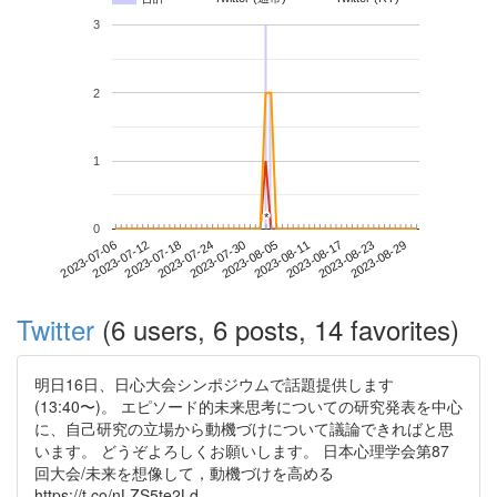
3
2
1
*
*
0
2023-08-23
2023-07-06
2023-07-24
2023-08-11
2023-08-29
2023-07-12
2023-07-30
2023-08-17
2023-07-18
2023-08-05
Twitter
(6 users, 6 posts, 14 favorites)
明日16日、日心大会シンポジウムで話題提供します
(13:40〜)。 エピソード的未来思考についての研究発表を中心
に、自己研究の立場から動機づけについて議論できればと思
います。 どうぞよろしくお願いします。 日本心理学会第87
回大会/未来を想像して，動機づけを高める
https://t.co/nLZS5te2Ld