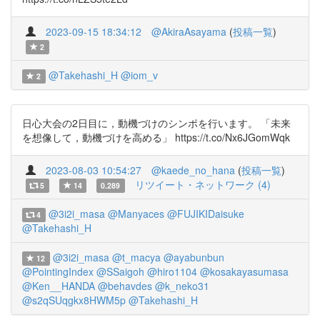
2023-09-15 18:34:12
@AkiraAsayama
(
投稿一覧
)
2
@Takehashi_H
@iom_v
2
日心大会の2日目に，動機づけのシンポを行います。 「未来
を想像して，動機づけを高める」 https://t.co/Nx6JGomWqk
2023-08-03 10:54:27
@kaede_no_hana
(
投稿一覧
)
リツイート・ネットワーク (4)
5
14
0.289
@3i2i_masa
@Manyaces
@FUJIKIDaisuke
4
@Takehashi_H
@3i2i_masa
@t_macya
@ayabunbun
12
@PointingIndex
@SSaigoh
@hiro1104
@kosakayasumasa
@Ken__HANDA
@behavdes
@k_neko31
@s2qSUqgkx8HWM5p
@Takehashi_H