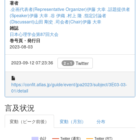
著者
.企画代表者(Representative Organizer)伊藤 大幸
.話題提供者
(Speaker)伊藤 大幸
.谷 伊織
.村上 隆
.指定討論者
(Discussant)山田 剛史
.司会者(Chair)伊藤 大幸
雑誌
日本心理学会第87回大会
巻号頁・発行日
2023-08-03
2023-09-12 07:23:36
Twitter
2 + 1
https://confit.atlas.jp/guide/event/jpa2023/subject/3E03-03-
01/detail
言及状況
変動（ピーク前後）
変動（月別）
分布
合計
Twitter (通常)
Twitter (RT)