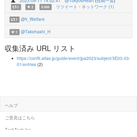
2023-09-11 14:52:41
@Tokyo6Heart
(
投稿一覧
)
リツイート・ネットワーク (1)
1
2
0.000
@ti_Welfare
1
@Takehashi_H
1
収集済み URL リスト
https://confit.atlas.jp/guide/event/jpa2023/subject/3E03-03-
01/entries
(2)
ヘルプ
ご意見はこちら
TechTech Inc.