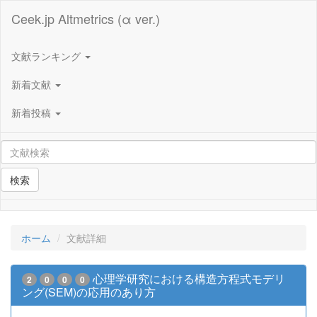
Ceek.jp Altmetrics (α ver.)
文献ランキング
新着文献
新着投稿
検索
ホーム
文献詳細
心理学研究における構造方程式モデリ
2
0
0
0
ング(SEM)の応用のあり方