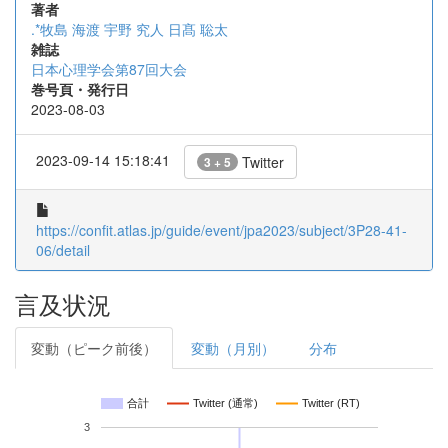
著者
.*牧島 海渡
宇野 究人
日髙 聡太
雑誌
日本心理学会第87回大会
巻号頁・発行日
2023-08-03
2023-09-14 15:18:41
Twitter
3 + 5
https://confit.atlas.jp/guide/event/jpa2023/subject/3P28-41-
06/detail
言及状況
変動（ピーク前後）
変動（月別）
分布
合計
Twitter (通常)
Twitter (RT)
3