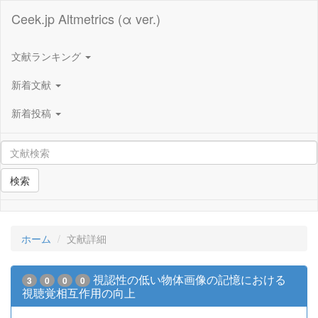
Ceek.jp Altmetrics (α ver.)
文献ランキング
新着文献
新着投稿
検索
ホーム
文献詳細
視認性の低い物体画像の記憶における
3
0
0
0
視聴覚相互作用の向上