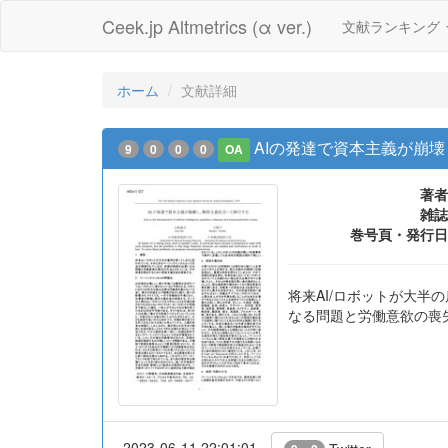
Ceek.jp Altmetrics (α ver.)
文献ランキング
ホーム
文献詳細
AIの発達で資本主義が崩
9
0
0
0
OA
著者
雑誌
巻号頁・発行日
将来AI/ロボットが大
なる問題と労働意欲の喪
2023-06-11 22:01:01