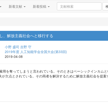
新着文献
新着投稿
壊し、解放主義社会へと移行する
小野 盛司
吉野 守
2019年度 人工知能学会全国大会(第33回)
2019-04-08
半の雇用を奪ってしまうと言われている。そのときはベーシックインカム
失が欠点とされている。その両者を解決するために解放主義社会を提案