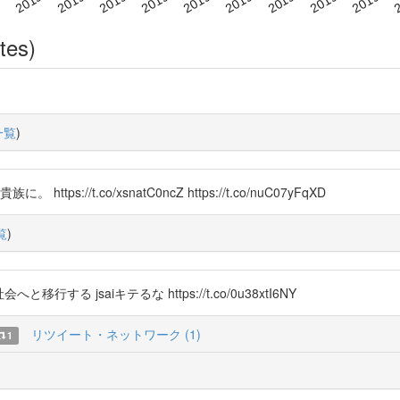
tes)
一覧
)
//t.co/xsnatC0ncZ https://t.co/nuC07yFqXD
覧
)
行する jsaiキテるな https://t.co/0u38xtI6NY
リツイート・ネットワーク (1)
1