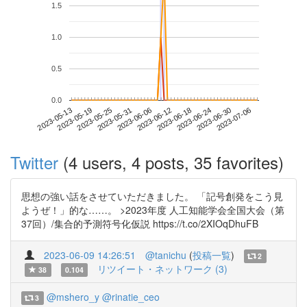
1.5
1.0
0.5
0.0
2023-06-30
2023-05-13
2023-05-31
2023-06-18
2023-07-06
2023-05-19
2023-06-06
2023-06-24
2023-05-25
2023-06-12
Twitter
(4 users, 4 posts, 35 favorites)
思想の強い話をさせていただきました。 「記号創発をこう見
ようぜ！」的な……。 >2023年度 人工知能学会全国大会（第
37回）/集合的予測符号化仮説 https://t.co/2XIOqDhuFB
2023-06-09 14:26:51
@tanichu
(
投稿一覧
)
2
リツイート・ネットワーク (3)
38
0.104
@mshero_y
@rinatie_ceo
3