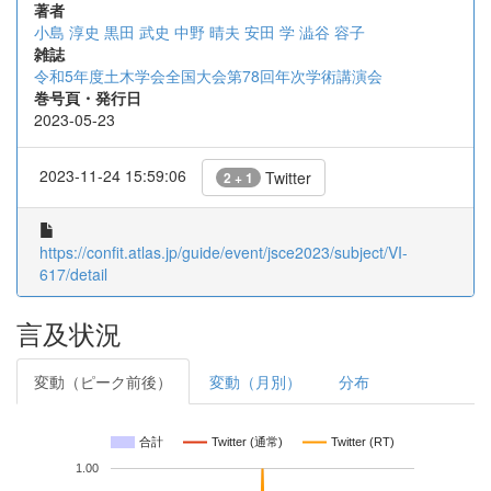
著者
小島 淳史
黒田 武史
中野 晴夫
安田 学
澁谷 容子
雑誌
令和5年度土木学会全国大会第78回年次学術講演会
巻号頁・発行日
2023-05-23
2023-11-24 15:59:06
Twitter
2 + 1
https://confit.atlas.jp/guide/event/jsce2023/subject/VI-
617/detail
言及状況
変動（ピーク前後）
変動（月別）
分布
合計
Twitter (通常)
Twitter (RT)
1.00