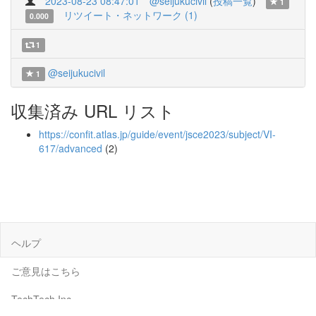
2023-08-23 08:47:01
@seijukucivil
(
投稿一覧
)
1
リツイート・ネットワーク (1)
0.000
1
@seijukucivil
1
収集済み URL リスト
https://confit.atlas.jp/guide/event/jsce2023/subject/VI-
617/advanced
(2)
ヘルプ
ご意見はこちら
TechTech Inc.