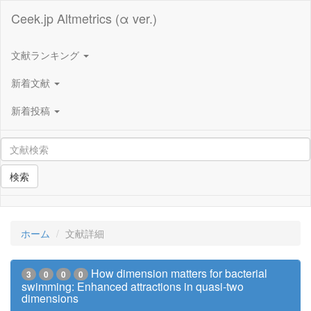
Ceek.jp Altmetrics (α ver.)
文献ランキング
新着文献
新着投稿
検索
ホーム
文献詳細
How dimension matters for bacterial
3
0
0
0
swimming: Enhanced attractions in quasi-two
dimensions