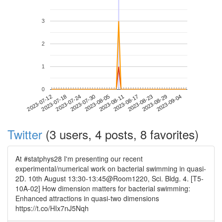
3
2
1
0
2023-08-29
2023-07-12
2023-07-30
2023-08-17
2023-09-04
2023-07-18
2023-08-05
2023-08-23
2023-07-24
2023-08-11
Twitter
(3 users, 4 posts, 8 favorites)
At #statphys28 I'm presenting our recent
experimental/numerical work on bacterial swimming in quasi-
2D. 10th August 13:30-13:45@Room1220, Sci. Bldg. 4. [T5-
10A-02] How dimension matters for bacterial swimming:
Enhanced attractions in quasi-two dimensions
https://t.co/HIx7nJ5Nqh