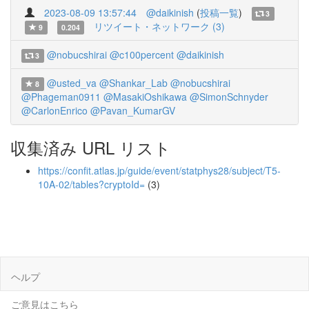
2023-08-09 13:57:44
@daikinish
(
投稿一覧
)
3
リツイート・ネットワーク (3)
9
0.204
@nobucshirai
@c100percent
@daikinish
3
@usted_va
@Shankar_Lab
@nobucshirai
8
@Phageman0911
@MasakiOshikawa
@SimonSchnyder
@CarlonEnrico
@Pavan_KumarGV
収集済み URL リスト
https://confit.atlas.jp/guide/event/statphys28/subject/T5-
10A-02/tables?cryptoId=
(3)
ヘルプ
ご意見はこちら