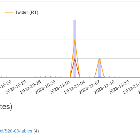
Twitter (RT)
2023-11-10
2023-11-13
2023-11
-10-20
2
2023-10-23
2023-10-26
2023-10-29
2023-11-01
2023-11-04
2023-11-07
tes)
ect/S20-03/tables
(4)