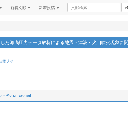
新着文献
新着投稿
考慮した海底圧力データ解析による地震・津波・火山噴火現象に
秋季大会
ject/S20-03/detail