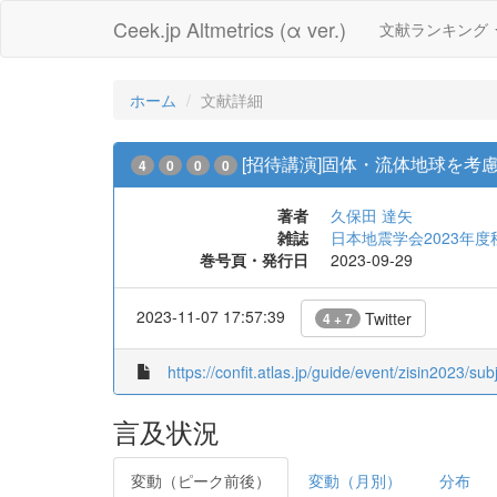
Ceek.jp Altmetrics (α ver.)
文献ランキング
ホーム
文献詳細
[招待講演]固体・流体地球を
4
0
0
0
著者
久保田 達矢
雑誌
日本地震学会2023年度
巻号頁・発行日
2023-09-29
2023-11-07 17:57:39
Twitter
4 + 7
https://confit.atlas.jp/guide/event/zisin2023/sub
言及状況
変動（ピーク前後）
変動（月別）
分布