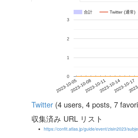
合計
Twitter (通常)
3
2
1
0
2023-10-11
2023-10-14
2023-10-17
2023
2023-10-05
2023-10-08
Twitter
(4 users, 4 posts, 7 favori
収集済み URL リスト
https://confit.atlas.jp/guide/event/zisin2023/subj