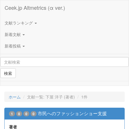
Ceek.jp Altmetrics (α ver.)
文献ランキング
新着文献
新着投稿
検索
ホーム
文献一覧: 下屋 洋子 (著者)
1件
市民へのファッションショー支援
1
0
0
0
著者