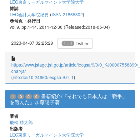
LEC東京リーガルマインド大学院大学
雑誌
LEC会計大学院紀要
(
ISSN:21865302
)
巻号頁・発行日
vol.9, pp.1-14, 2011-12-30 (Released:2018-05-04)
2023-04-07 02:25:29
Twitter
1 + 1
https://www.jstage.jst.go.jp/article/lecgsa/9/0/9_KJ00007558899/_a
char/ja/
(
info:doi/10.24660/lecgsa.9.0_1
)
書籍紹介/『それでも日本人は「戦争」
1
0
0
0
を選んだ』加藤陽子著
著者
慶松 勝太郎
出版者
LEC東京リーガルマインド大学院大学