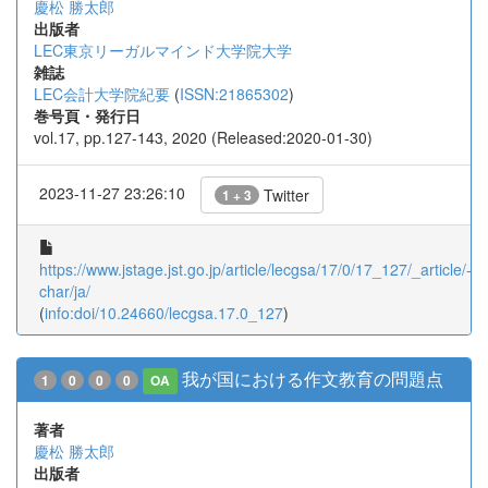
慶松 勝太郎
出版者
LEC東京リーガルマインド大学院大学
雑誌
LEC会計大学院紀要
(
ISSN:21865302
)
巻号頁・発行日
vol.17, pp.127-143, 2020 (Released:2020-01-30)
2023-11-27 23:26:10
Twitter
1 + 3
https://www.jstage.jst.go.jp/article/lecgsa/17/0/17_127/_article/-
char/ja/
(
info:doi/10.24660/lecgsa.17.0_127
)
我が国における作文教育の問題点
1
0
0
0
OA
著者
慶松 勝太郎
出版者