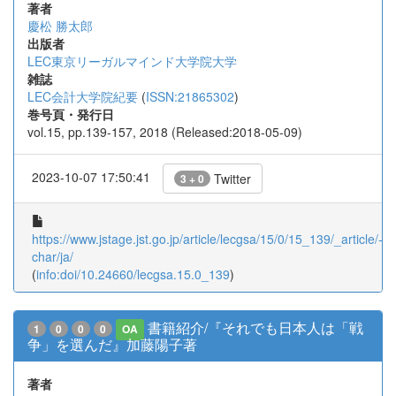
著者
慶松 勝太郎
出版者
LEC東京リーガルマインド大学院大学
雑誌
LEC会計大学院紀要
(
ISSN:21865302
)
巻号頁・発行日
vol.15, pp.139-157, 2018 (Released:2018-05-09)
2023-10-07 17:50:41
Twitter
3 + 0
https://www.jstage.jst.go.jp/article/lecgsa/15/0/15_139/_article/-
char/ja/
(
info:doi/10.24660/lecgsa.15.0_139
)
書籍紹介/『それでも日本人は「戦
1
0
0
0
OA
争」を選んだ』加藤陽子著
著者