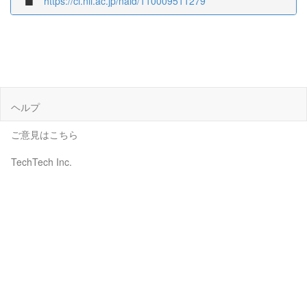
https://ci.nii.ac.jp/naid/110009511279
ヘルプ
ご意見はこちら
TechTech Inc.