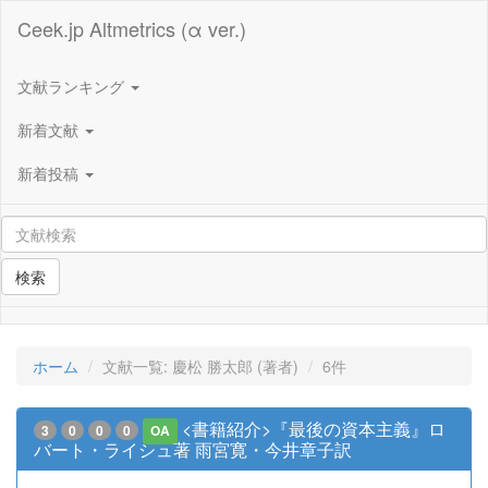
Ceek.jp Altmetrics (α ver.)
文献ランキング
新着文献
新着投稿
検索
ホーム
文献一覧: 慶松 勝太郎 (著者)
6件
<書籍紹介>『最後の資本主義』ロ
3
0
0
0
OA
バート・ライシュ著 雨宮寛・今井章子訳