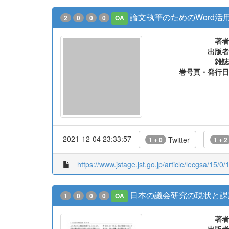
論文執筆のためのWord活用
2
0
0
0
OA
著者
出版者
雑誌
巻号頁・発行日
2021-12-04 23:33:57
Twitter
1 + 0
1 + 2
https://www.jstage.jst.go.jp/article/lecgsa/15/0/
日本の議会研究の現状と課
1
0
0
0
OA
著者