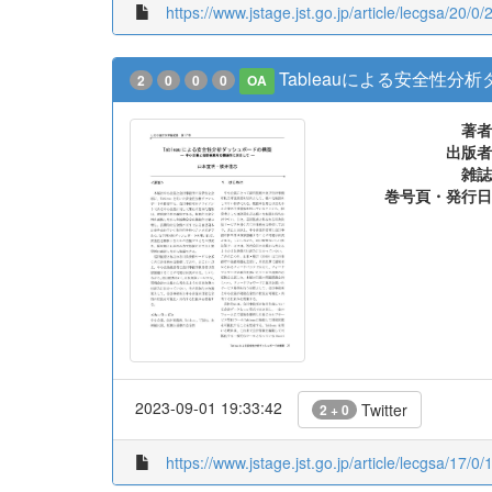
https://www.jstage.jst.go.jp/article/lecgsa/20/0/
Tableauによる安全性
2
0
0
0
OA
著者
出版者
雑誌
巻号頁・発行日
2023-09-01 19:33:42
Twitter
2 + 0
https://www.jstage.jst.go.jp/article/lecgsa/17/0/