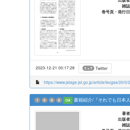
出版者
雑誌
巻号頁・発行日
2023-12-21 00:17:28
Twitter
1 + 7
https://www.jstage.jst.go.jp/article/lecgsa/20/0/
書籍紹介/『それでも日本
1
0
0
0
OA
著者
出版者
雑誌