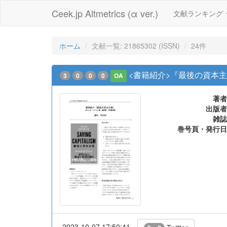
Ceek.jp Altmetrics (α ver.)
文献ランキング
ホーム
文献一覧: 21865302 (ISSN)
24件
<書籍紹介>『最後の資本
3
0
0
0
OA
著者
出版者
雑誌
巻号頁・発行日
2023-10-07 17:50:41