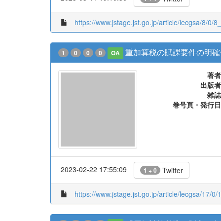
2023-03-14 19:10:36
Twitter
1 + 1
https://www.jstage.jst.go.jp/article/lecgsa/8/0
重加算税の賦課要件の明確
1
0
0
0
OA
著者
出版者
雑誌
巻号頁・発行日
2023-02-22 17:55:09
Twitter
1 + 0