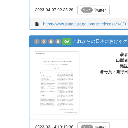
2023-04-07 02:25:29
Twitter
1 + 1
https://www.jstage.jst.go.jp/article/lecgsa/9/0
これからの日本におけるグ
1
0
0
0
OA
著者
出版者
雑誌
巻号頁・発行日