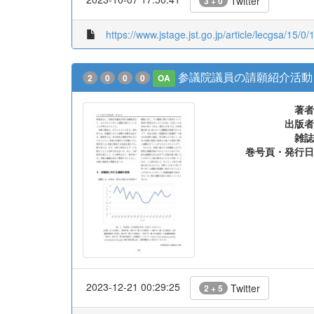
Twitter
3 + 0
https://www.jstage.jst.go.jp/article/lecgsa/15/0/
参議院議員の請願紹介活動
2
0
0
0
OA
著者
出版者
雑誌
巻号頁・発行日
2023-12-21 00:29:25
Twitter
2 + 5