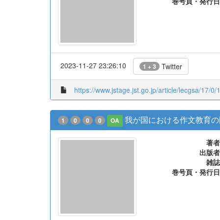
巻号頁・発行日
2023-11-27 23:26:10
Twitter
1 + 3
https://www.jstage.jst.go.jp/article/lecgsa/17/0/
我が国における作文教育の
1
0
0
0
OA
著者
出版者
雑誌
巻号頁・発行日