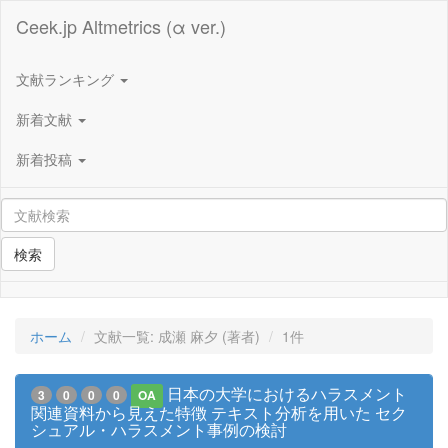
Ceek.jp Altmetrics (α ver.)
文献ランキング
新着文献
新着投稿
検索
ホーム
文献一覧: 成瀬 麻夕 (著者)
1件
日本の大学におけるハラスメント
3
0
0
0
OA
関連資料から見えた特徴 テキスト分析を用いた セク
シュアル・ハラスメント事例の検討