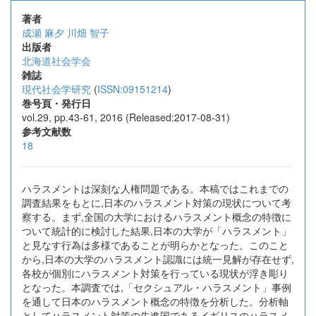
著者
成瀬 麻夕
川畑 智子
出版者
北海道社会学会
雑誌
現代社会学研究
(
ISSN:09151214
)
巻号頁・発行日
vol.29, pp.43-61, 2016 (Released:2017-08-31)
参考文献数
18
ハラスメントは深刻な人権問題である。本稿ではこれまでの
調査結果をもとに,日本のハラスメント対策の現状について考
察する。まず,全国の大学におけるハラスメント概念の特徴に
ついて統計的に検討した結果,日本の大学が「ハラスメント」
と見なす行為は多様であることが明らかとなった。このこと
から,日本の大学のハラスメント認識には統一見解が存在せず,
各校が個別にハラスメント対策を行っている現状が浮き彫り
となった。本調査では,「セクシュアル・ハラスメント」事例
を通して日本のハラスメント概念の特徴を分析した。分析軸
としてハラスメント対策の先進国であるイギリスのハラスメ