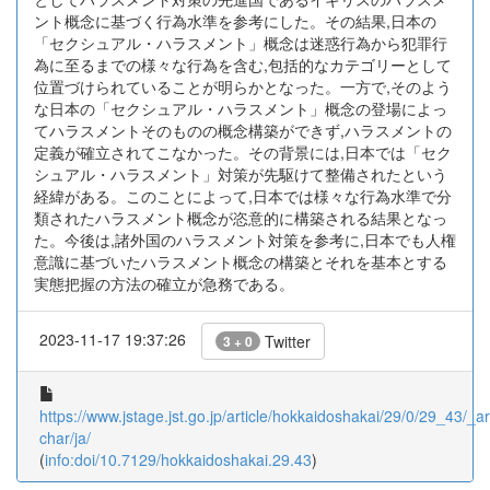
ント概念に基づく行為水準を参考にした。その結果,日本の
「セクシュアル・ハラスメント」概念は迷惑行為から犯罪行
為に至るまでの様々な行為を含む,包括的なカテゴリーとして
位置づけられていることが明らかとなった。一方で,そのよう
な日本の「セクシュアル・ハラスメント」概念の登場によっ
てハラスメントそのものの概念構築ができず,ハラスメントの
定義が確立されてこなかった。その背景には,日本では「セク
シュアル・ハラスメント」対策が先駆けて整備されたという
経緯がある。このことによって,日本では様々な行為水準で分
類されたハラスメント概念が恣意的に構築される結果となっ
た。今後は,諸外国のハラスメント対策を参考に,日本でも人権
意識に基づいたハラスメント概念の構築とそれを基本とする
実態把握の方法の確立が急務である。
2023-11-17 19:37:26
Twitter
3 + 0
https://www.jstage.jst.go.jp/article/hokkaidoshakai/29/0/29_43/_art
char/ja/
(
info:doi/10.7129/hokkaidoshakai.29.43
)