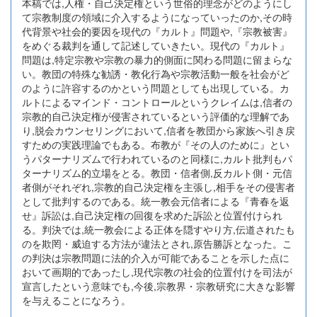
本稿では,人権・自己決定権という世俗的理念がどのようにし
て宗教制度の領域に介入するようになっていったのか,その時
代背景や社会的要因を現代の『カルト』問題や,『宗教被害』
をめぐる裁判を通して記述していきたい。現代の『カルト』
問題は,特定宗教や宗教の暴力的側面に関わる問題に留まらな
い。教団の特殊な勧誘・教化行為や宗教活動一般を社会がど
のように許容するのかという問題としても出現している。カ
ルトによるマインド・コントロールというクレイムは,信者の
宗教的自己決定権が侵害されているという評価的な理解であ
り,脱会カウンセリングにおいて,信者を教団から家族へ引き戻
すための実践理論でもある。布教が『その人のために』とい
うパターナリズムで行われているのと同様に,カルト批判もパ
ターナリズム的立場をとる。教団・信者側,反カルト側・元信
者側がそれぞれ,宗教的自己決定権を主張し,相手をその侵害者
として批判するのである。統一教会元信者による『青春を返
せ』訴訟は,自己決定権の回復を求めた訴訟と位置付けられ
る。判決では,統一教会による正体を隠すやり方,伝道されたも
のを欺罔・威迫する方法が違法とされ,原告勝訴となった。こ
の判決は宗教問題に法的介入が可能であることを示した点に
おいて画期的であったし,現代宗教の社会的位置付けを司法が
宣言したという意味でも,今後,宗教界・宗教研究に大きな影響
を与えることになろう。