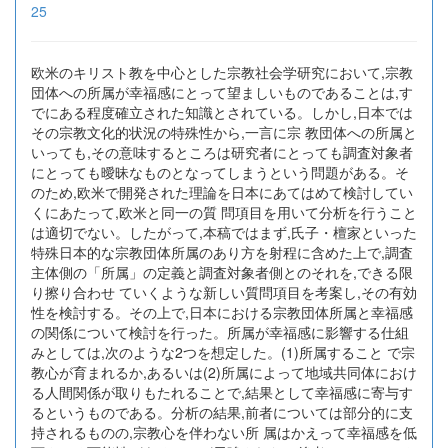
25
欧米のキリスト教を中心とした宗教社会学研究において,宗教
団体への所属が幸福感にとって望ましいものであることは,す
でにある程度確立された知識とされている。しかし,日本では
その宗教文化的状況の特殊性から,一言に宗 教団体への所属と
いっても,その意味するところは研究者にとっても調査対象者
にとっても曖昧なものとなってしまうという問題がある。そ
のため,欧米で開発された理論を日本にあてはめて検討してい
くにあたって,欧米と同一の質 問項目を用いて分析を行うこと
は適切でない。したがって,本稿ではまず,氏子・檀家といった
特殊日本的な宗教団体所属のあり方を射程に含めた上で,調査
主体側の「所属」の定義と調査対象者側とのそれを,できる限
り擦り合わせ ていくような新しい質問項目を考案し,その有効
性を検討する。その上で,日本における宗教団体所属と幸福感
の関係について検討を行った。所属が幸福感に影響する仕組
みとしては,次のような2つを想定した。(1)所属すること で宗
教心が育まれるか,あるいは(2)所属によって地域共同体におけ
る人間関係が取りもたれることで,結果として幸福感に寄与す
るというものである。分析の結果,前者については部分的に支
持されるものの,宗教心を伴わない所 属はかえって幸福感を低