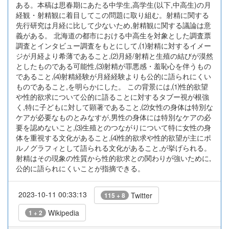
ある。本稿は思春期にあたる中学生,高学生(以下,中高生)の月
経観・射精観に着目してこの問題に取り組む。射精に関する
先行研究は月経に比して少ないため,射精観に関する議論は意
義がある。 北海道の都市における中高生を対象とした調査票
調査とインタビュー調査をもとにして,⑴射精に対するイメー
ジが月経より希薄であること,⑵月経/射精と生殖の結びが漠然
としたものである可能性,⑶射精が罪悪感・羞恥心を伴うもの
であること,⑷射精経験が月経経験よりも公的に語られにくい
ものであること,を明らかにした。 この背景には,⑴性的欲望
や性的欲求について公的に語ることに対するタブー視が根強
く,特に子どもに対して顕著であること,⑵女性の身体は特別な
ケアが必要なものとみなすが,男性の身体には特別なケアの必
要を認めないこと,⑶生殖とのつながりについて特に女性の身
体を重視する文化があること,⑷性的欲求や性的欲望が主にポ
ルノグラフィとして語られる文化があること,が挙げられる。
射精はその現象の性質から性的欲求との関わりが強いために,
公的に語られにくいことが指摘できる。
2023-10-11 00:33:13
Twitter
115 + 8
Wikipedia
1 + 2