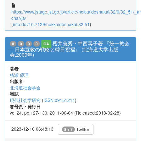
https://www.jstage.jst.go.jp/article/hokkaidoshakai/32/0/32_51/_art
char/ja/
(
info:doi/10.7129/hokkaidoshakai.32.51
)
櫻井義秀・中西尋子著 『統一教会
8
0
0
0
OA
―日本宣教の戦略と韓日祝福』 (北海道大学出版
会,2009年)
著者
猪瀬 優理
出版者
北海道社会学会
雑誌
現代社会学研究
(
ISSN:09151214
)
巻号頁・発行日
vol.24, pp.127-130, 2011-06-04 (Released:2013-02-28)
2023-12-16 06:48:13
Twitter
8 + 7