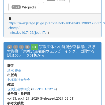
Wikipedia
1 + 2
https://www.jstage.jst.go.jp/article/hokkaidoshakai1988/17/0/17_0_
char/ja/
(
info:doi/10.7129/jject.17.1
)
宗教団体への所属が幸福感に及ぼ
7
0
0
0
OA
す影響 「宗教と主観的ウェルビーイング」に関する
調査のデータ分析から
著者
清水 香基
出版者
北海道社会学会
雑誌
現代社会学研究
(
ISSN:09151214
)
巻号頁・発行日
vol.33, pp.1-21, 2020 (Released:2021-08-01)
参考文献数