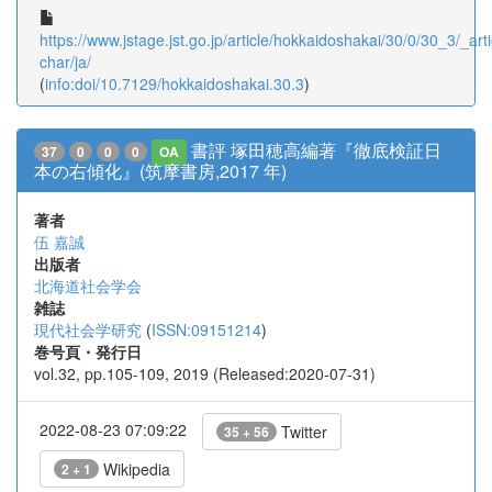
https://www.jstage.jst.go.jp/article/hokkaidoshakai/30/0/30_3/_arti
char/ja/
(
info:doi/10.7129/hokkaidoshakai.30.3
)
書評 塚田穂高編著『徹底検証日
37
0
0
0
OA
本の右傾化』(筑摩書房,2017 年)
著者
伍 嘉誠
出版者
北海道社会学会
雑誌
現代社会学研究
(
ISSN:09151214
)
巻号頁・発行日
vol.32, pp.105-109, 2019 (Released:2020-07-31)
2022-08-23 07:09:22
Twitter
35 + 56
Wikipedia
2 + 1