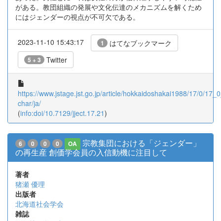
がある。教団組織の発展や文化伝達のメカニズムを解くため
にはジェンダーの視点が不可欠である。
2023-11-10 15:43:17
はてなブックマーク
1
Twitter
5 + 3
https://www.jstage.jst.go.jp/article/hokkaidoshakai1988/17/0/17_0
char/ja/
(
info:doi/10.7129/jject.17.21
)
宗教集団における「ジェンダー」
6
0
0
0
OA
の再生産 創価学会員の入信動機に注目して
著者
猪瀬 優理
出版者
北海道社会学会
雑誌