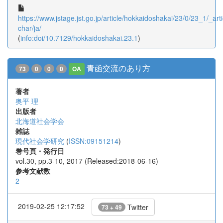
https://www.jstage.jst.go.jp/article/hokkaidoshakai/23/0/23_1/_arti
char/ja/
(
info:doi/10.7129/hokkaidoshakai.23.1
)
青函交流のあり方
73
0
0
0
OA
著者
奥平 理
出版者
北海道社会学会
雑誌
現代社会学研究
(
ISSN:09151214
)
巻号頁・発行日
vol.30, pp.3-10, 2017 (Released:2018-06-16)
参考文献数
2
2019-02-25 12:17:52
Twitter
73 + 49