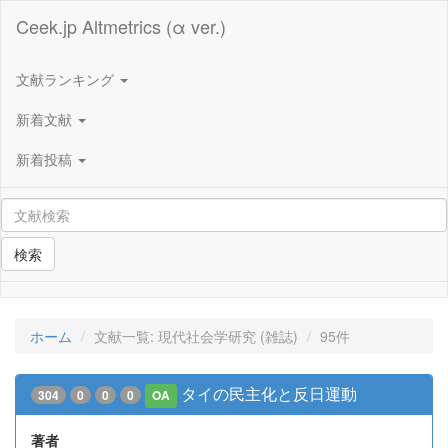
Ceek.jp Altmetrics (α ver.)
文献ランキング
新着文献
新着投稿
検索
ホーム
文献一覧: 現代社会学研究 (雑誌)
95件
タイの民主化と反日運動
304
0
0
0
OA
著者