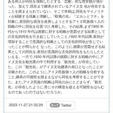
ある和人が同化を強制したとする「悲劇」的な歴史観が強か
った。加えて,現在まで継承されているアイヌ文 化が存在する
ことを踏まえられていない。そこで本稿は,同化をマイノリテ
ィが経験する現象と理解し,『蝦夷の光』『エカシとフチ』を
対象に,差別的な状況を改善しようとするアイヌ民族個々人の
戦略の中に同化を位置づけ,考察した。その結果,まず1900 年
代から1910 年代は困窮に対する戦略が意図せざる結果として
の文化的同化を引き起こしていたこと,1920 年代以降,差別が
増加することで意識的な戦略としての文化的同化が生じてい
ったことが明らかと なった。このように,困窮が意図せざる結
果としての同化を,差別が意識的な文化的同化をもたらしたと
いえる。一方で,1930 年代以降の困窮に対する戦略の中に,ア
イヌ文化を観光業の中で利用する「観光化」が存在してい
た。この「観光化」がアイヌ文化継承の糸口となったことが
示唆された。このように,アイヌ民族個々人の戦略を分析する
こと,継承の可能性を踏まえながら同化を考察することができ
た。また,アイヌ民族の戦略は同化のみにとどまらず,「観光
化」が存在したように,常にその構造を超える可能性をはらむ
ものであったのではないだろうか。
2023-11-27 21:32:29
Twitter
9 + 7