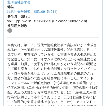
北海道社会学会
雑誌
現代社会学研究
(
ISSN:09151214
)
巻号頁・発行日
vol.9, pp.74-101, 1996-06-25 (Released:2009-11-16)
被引用文献数
1
本稿では、第一に、現代の情報化社会で言説がいかに生成さ
れるか、その過程をオウム真理教事件に関わる言説に則して
見ていぎ、現在流通している様々な言説を共通の概念枠組み
で記述した。第二に、オウム真理教がなぜかくも急速に信者
を獲得・動員して犯罪を行い得たのかという疑問への説明と
して最も流布し、しかも社会的影響力を持ったマインド・コ
ントロール論を取り上げ、オウム真理教現象の構成のされ
方、論者の視点の問題点を社会学的に吟味した。マインド・
コントロールの一般的定義は、(一)破壊的カルト教団による
信者の利用、(二)社会心理学的技術の応用、(三)他律的行動支
配、の三つの部分から構成されている。(二)は宗教上の入信
行為の説明として不十分であること、(三)は社会的行為にお
いて論理的な命題を構成できないこと、(一)こそマインド・