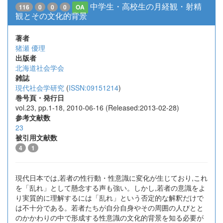
中学生・高校生の月経観・射精
116
0
0
0
OA
観とその文化的背景
著者
猪瀬 優理
出版者
北海道社会学会
雑誌
現代社会学研究
(
ISSN:09151214
)
巻号頁・発行日
vol.23, pp.1-18, 2010-06-16 (Released:2013-02-28)
参考文献数
23
被引用文献数
4
1
現代日本では,若者の性行動・性意識に変化が生じており,これ
を「乱れ」として懸念する声も強い。しかし,若者の意識をよ
り実質的に理解するには「乱れ」という否定的な解釈だけで
は不十分である。若者たちが自分自身やその周囲の人びとと
のかかわりの中で形成する性意識の文化的背景を知る必要が