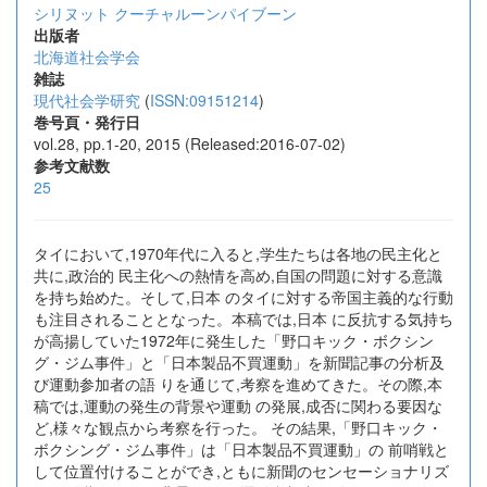
シリヌット クーチャルーンパイブーン
出版者
北海道社会学会
雑誌
現代社会学研究
(
ISSN:09151214
)
巻号頁・発行日
vol.28, pp.1-20, 2015 (Released:2016-07-02)
参考文献数
25
タイにおいて,1970年代に入ると,学生たちは各地の民主化と
共に,政治的 民主化への熱情を高め,自国の問題に対する意識
を持ち始めた。そして,日本 のタイに対する帝国主義的な行動
も注目されることとなった。本稿では,日本 に反抗する気持ち
が高揚していた1972年に発生した「野口キック・ボクシン
グ・ジム事件」と「日本製品不買運動」を新聞記事の分析及
び運動参加者の語 りを通じて,考察を進めてきた。その際,本
稿では,運動の発生の背景や運動 の発展,成否に関わる要因な
ど,様々な観点から考察を行った。 その結果,「野口キック・
ボクシング・ジム事件」は「日本製品不買運動」の 前哨戦と
して位置付けることができ,ともに新聞のセンセーショナリズ