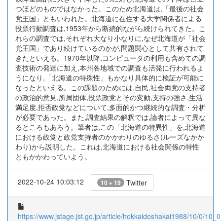
つほどのものではなかった。このため北海道は,「最後の社会
党王国」ともいわれた。北海道に在住する大学関係者による
投票行動調査は,1953年から断続的ながら続けられてきた。こ
れらの調査では,それぞれ大なり小なりに,なぜ北海道が「社会
党王国」であり続けているのかが,問題関心として共有されて
きたといえる。1970年以降,コンピュータの利用も含めての調
査技術の発達に加え,本州各地域での調査も活発に行われるよ
うになり,「北海道の特殊性」もかなり具体的に検証が可能に
なったといえる。この課題のためには,自民,社会両党の支持者
の政治的意見,所属団体,投票政党とその変動,支持の強さ,生活
満足度,拒否政党などについて,多面的かつ継続的な調査・分析
が必要であった。また,調査結果の解釈では,論者によって異な
るところもあろう。筆者は,この「北海道の特異性」を,北海道
における政党と政党支持者のかかわりのゆるさ(ルーズなかか
わり)から説明した。これは,北海道における社会関係の特性
ともかかわっていよう。
2022-10-24 10:03:12
Twitter
10 + 19
https://www.jstage.jst.go.jp/article/hokkaidoshakai1988/10/0/10_0