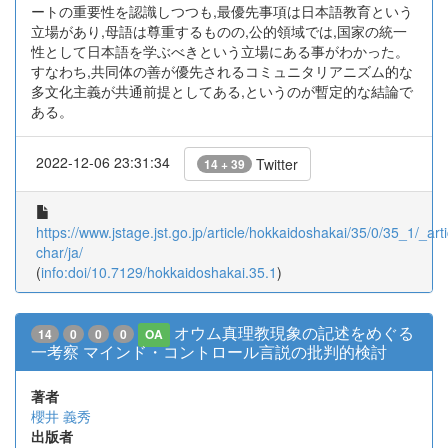
ートの重要性を認識しつつも,最優先事項は日本語教育という
立場があり,母語は尊重するものの,公的領域では,国家の統一
性として日本語を学ぶべきという立場にある事がわかった。
すなわち,共同体の善が優先されるコミュニタリアニズム的な
多文化主義が共通前提としてある,というのが暫定的な結論で
ある。
2022-12-06 23:31:34
Twitter
14 + 39
https://www.jstage.jst.go.jp/article/hokkaidoshakai/35/0/35_1/_arti
char/ja/
(
info:doi/10.7129/hokkaidoshakai.35.1
)
オウム真理教現象の記述をめぐる
14
0
0
0
OA
一考察 マインド・コントロール言説の批判的検討
著者
櫻井 義秀
出版者