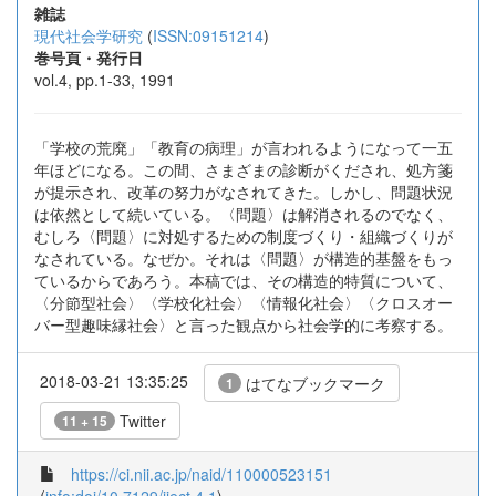
雑誌
現代社会学研究
(
ISSN:09151214
)
巻号頁・発行日
vol.4, pp.1-33, 1991
「学校の荒廃」「教育の病理」が言われるようになって一五
年ほどになる。この間、さまざまの診断がくだされ、処方箋
が提示され、改革の努力がなされてきた。しかし、問題状況
は依然として続いている。〈問題〉は解消されるのでなく、
むしろ〈問題〉に対処するための制度づくり・組織づくりが
なされている。なぜか。それは〈問題〉が構造的基盤をもっ
ているからであろう。本稿では、その構造的特質について、
〈分節型社会〉〈学校化社会〉〈情報化社会〉〈クロスオー
バー型趣味縁社会〉と言った観点から社会学的に考察する。
2018-03-21 13:35:25
はてなブックマーク
1
Twitter
11 + 15
https://ci.nii.ac.jp/naid/110000523151