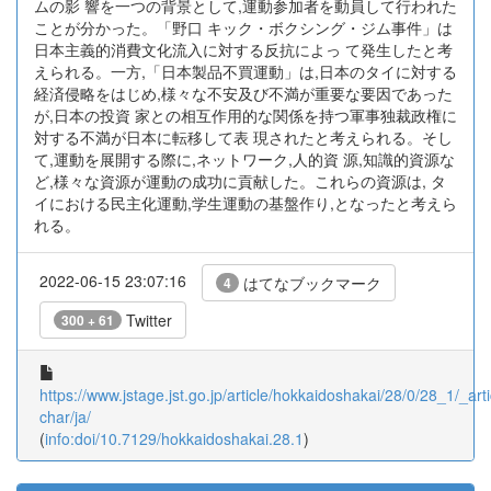
ムの影 響を一つの背景として,運動参加者を動員して行われた
ことが分かった。「野口 キック・ボクシング・ジム事件」は
日本主義的消費文化流入に対する反抗によっ て発生したと考
えられる。一方,「日本製品不買運動」は,日本のタイに対する
経済侵略をはじめ,様々な不安及び不満が重要な要因であった
が,日本の投資 家との相互作用的な関係を持つ軍事独裁政権に
対する不満が日本に転移して表 現されたと考えられる。そし
て,運動を展開する際に,ネットワーク,人的資 源,知識的資源な
ど,様々な資源が運動の成功に貢献した。これらの資源は, タ
イにおける民主化運動,学生運動の基盤作り,となったと考えら
れる。
2022-06-15 23:07:16
はてなブックマーク
4
Twitter
300 + 61
https://www.jstage.jst.go.jp/article/hokkaidoshakai/28/0/28_1/_arti
char/ja/
(
info:doi/10.7129/hokkaidoshakai.28.1
)