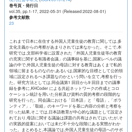
巻号頁・発行日
vol.35, pp.1-17, 2022-05-31 (Released:2022-08-01)
参考文献数
23
これまで日本に在住する外国人児童生徒の教育に関しては,多
文化主義からの考察があまりされては来なかった。そこで,本
研究では,文部科学省に設置された「外国人児童生徒等の教育
の充実に関する有識者会議」の議事録を基に,国家レベルの議
論の中で,外国人児童生徒の母語に対する教育はあくまで私的
領域に留まるものなのか,あるいは,国家的な目標として公的領
域に設定されるべき課題なのかという問いを立て,考察を行っ
た。研究方法としては,同会議第1 回目から9 回目までの議事
録を参考に,KHCoder による共起ネットワークの作成とコロ
ケーション統計を用いた分析及び資料の質的考察の段階的な
研究を行った。同会議における「日本語」と「母語」,「ボラ
ンティア」,「取組」のキーワードを基に内容の分析と考察を
行った結果,そこでは,日本語教育が中心的な議題として設定さ
れており,母語に関する議論は課題の共有はされてはいたが,そ
の実践的提案においては未だ不十分な段階にある実態がわか
った。まとめると,本議論では,外国人児童生徒の母語へのサポ