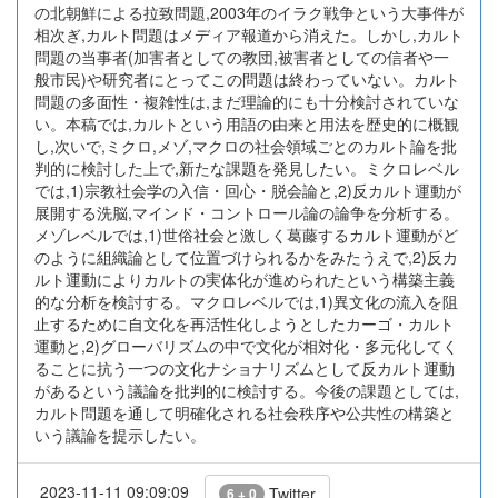
の北朝鮮による拉致問題,2003年のイラク戦争という大事件が
相次ぎ,カルト問題はメディア報道から消えた。しかし,カルト
問題の当事者(加害者としての教団,被害者としての信者や一
般市民)や研究者にとってこの問題は終わっていない。カルト
問題の多面性・複雑性は,まだ理論的にも十分検討されていな
い。本稿では,カルトという用語の由来と用法を歴史的に概観
し,次いで,ミクロ,メゾ,マクロの社会領域ごとのカルト論を批
判的に検討した上で,新たな課題を発見したい。ミクロレベル
では,1)宗教社会学の入信・回心・脱会論と,2)反カルト運動が
展開する洗脳,マインド・コントロール論の論争を分析する。
メゾレベルでは,1)世俗社会と激しく葛藤するカルト運動がど
のように組織論として位置づけられるかをみたうえで,2)反カ
ルト運動によりカルトの実体化が進められたという構築主義
的な分析を検討する。マクロレベルでは,1)異文化の流入を阻
止するために自文化を再活性化しようとしたカーゴ・カルト
運動と,2)グローバリズムの中で文化が相対化・多元化してく
ることに抗う一つの文化ナショナリズムとして反カルト運動
があるという議論を批判的に検討する。今後の課題としては,
カルト問題を通して明確化される社会秩序や公共性の構築と
いう議論を提示したい。
2023-11-11 09:09:09
Twitter
6 + 0