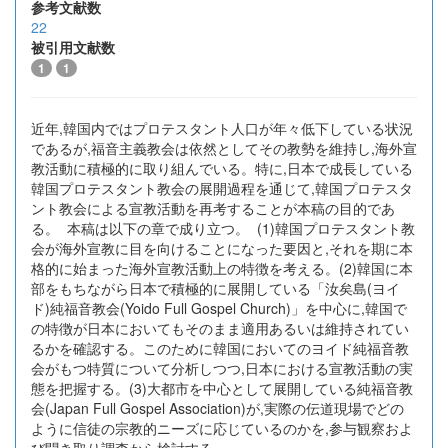
参考文献数
22
被引用文献数
1
1
近年,韓国内ではプロテスタント人口が年々低下している状況
であるが,福音主義教会は依然としてその教勢を維持し,海外宣
教活動に積極的に取り組んでいる。特に,日本で成長している
韓国プロテスタント教会の展開過程を通じて,韓国プロテスタ
ント教会による宣教活動を再考することが本稿の目的であ
る。 本稿は以下の章で成り立つ。 (1)韓国プロテスタント教
会が海外宣教に目を向けることになった要因と,それを期に本
格的に始まった海外宣教活動上の特徴を考える。(2)韓国に本
部をもちながら日本で積極的に展開している「汝矣島(ヨイ
ド)純福音教会(Yoido Full Gospel Church)」を中心に,韓国で
の特徴が日本においてもそのまま適用あるいは維持されてい
るかを確認する。このために韓国においてのヨイド純福音教
会がもつ特質について分析しつつ,日本における宣教活動の実
態を把握する。(3)大都市を中心として展開している純福音教
会(Japan Full Gospel Association)が,実際の伝道現場でどの
ように信徒の宗教的ニーズに応じているのかを,参与観察およ