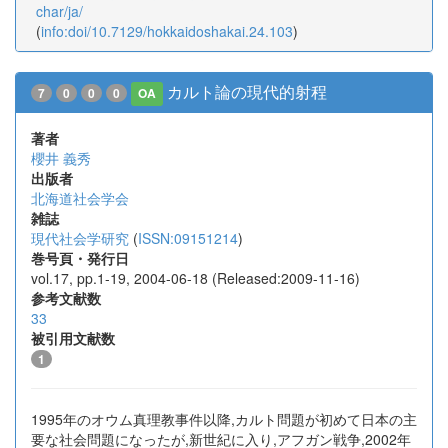
char/ja/
(
info:doi/10.7129/hokkaidoshakai.24.103
)
カルト論の現代的射程
7
0
0
0
OA
著者
櫻井 義秀
出版者
北海道社会学会
雑誌
現代社会学研究
(
ISSN:09151214
)
巻号頁・発行日
vol.17, pp.1-19, 2004-06-18 (Released:2009-11-16)
参考文献数
33
被引用文献数
1
1995年のオウム真理教事件以降,カルト問題が初めて日本の主
要な社会問題になったが,新世紀に入り,アフガン戦争,2002年