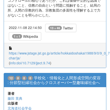
コントロールの核心であったが、これは価値中立的な認識で
はないこと、信教の自由という問題に抵触すること、結局の
所、人間の宗教的行為、宗教集団の多面性を理解する上で力
がないことを明らかにした。
2022-11-08 22:14:50
Twitter
13 + 46
Wikipedia
1 + 1
https://www.jstage.jst.go.jp/article/hokkaidoshakai1988/9/0/9_0_74
char/ja/
(
info:doi/10.7129/jject.9.74
)
学校化・情報化と人間形成空間の変容
12
0
0
0
: 分節型社縁社会からクロスオーバー型趣味縁社会へ
著者
藤田 英典
出版者
北海道社会学会