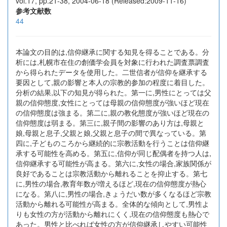
vol.17, pp.21-38, 2004-06-18 (Released:2009-11-16)
参考文献数
44
本論文の目的は,信仰継承に関する知見を得ることである。分
析には,札幌市在住の創価学会員を対象に行われた調査票調査
から得られたデータを使用した。二世信者が信仰を継承する
要因として,親の影響と本人の宗教的参加の程度に着目した。
分析の結果,以下の知見が得られた。第一に,男性にとっては父
親の信仰態度,女性にとっては母親の信仰態度が強いほど現在
の信仰態度は強まる。第二に,親の教化態度が強いほど現在の
信仰態度は弱まる。第三に,親子間の影響のあり方は,母親と
娘,母親と息子,父親と娘,父親と息子の間で異なっている。第
四に,子どものころから継続的に宗教活動を行うことは信仰継
承する可能性を高める。第五に,信仰が同じ配偶者を持つ人は,
信仰継承する可能性が高まる。第六に,女性の場合,家族関係が
良好であることは宗教活動から離れることを抑止する。第七
に,男性の場合,教育年数が増えるほど,現在の信仰態度が熱心
になる。第八に,男性の場合,きょうだい数が多くなるほど宗教
活動から離れる可能性が高まる。全体的な傾向として,男性よ
りも女性の方が活動から離れにくく,現在の信仰態度も熱心で
あった。男性と比べれば女性の方が信仰継承しやすい可能性