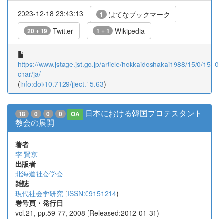
2023-12-18 23:43:13
はてなブックマーク
1
Twitter
Wikipedia
20 + 19
1 + 1
https://www.jstage.jst.go.jp/article/hokkaidoshakai1988/15/0/15_0
char/ja/
(
info:doi/10.7129/jject.15.63
)
日本における韓国プロテスタント
18
0
0
0
OA
教会の展開
著者
李 賢京
出版者
北海道社会学会
雑誌
現代社会学研究
(
ISSN:09151214
)
巻号頁・発行日
vol.21, pp.59-77, 2008 (Released:2012-01-31)