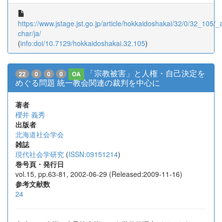
https://www.jstage.jst.go.jp/article/hokkaidoshakai/32/0/32_105/_ar
char/ja/
(
info:doi/10.7129/hokkaidoshakai.32.105
)
「宗教被害」と人権・自己決定を
22
0
0
0
OA
めぐる問題 統一教会関連の裁判を中心に
著者
櫻井 義秀
出版者
北海道社会学会
雑誌
現代社会学研究
(
ISSN:09151214
)
巻号頁・発行日
vol.15, pp.63-81, 2002-06-29 (Released:2009-11-16)
参考文献数
24