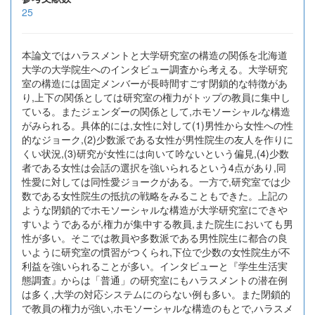
25
本論文ではハラスメントと大学研究室の構造の関係を北海道
大学の大学院生へのインタビュー調査から考える。大学研究
室の構造には固定メンバーが長時間すごす閉鎖的な特徴があ
り,上下の関係としては研究室の権力がトップの教員に集中し
ている。またジェンダーの関係として,ホモソーシャルな構造
がみられる。具体的には,女性に対して(1)男性から女性への性
的なジョーク,(2)少数派である女性が男性院生の友人を作りに
くい状況,(3)研究が女性には向いて吟ないという偏見,(4)少数
者である女性は会話の選択を強いられるという4点があり,同
性愛に対しては同性愛ジョークがある。一方で,研究室では少
数である女性院生の抵抗の戦略をみることもできた。上記の
ような閉鎖的でホモソーシャルな構造が大学研究室にできや
すいようであるが,権力が集中する教員,また院生においても男
性が多い。そこでは教員や多数派である男性院生に都合の良
いように研究室の慣習がつくられ,下位で少数の女性院生が不
利益を強いられることが多い。インタビューと『学生生活実
態調査』からは「普通」の研究室にもハラスメントの潜在例
は多く,大学の対応システムにのらない例も多い。また閉鎖的
で教員の権力が強い,ホモソーシャルな構造のもとで,ハラスメ