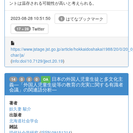
ントは温存される可能性が高いと考えられる。
2023-08-28 10:51:50
はてなブックマーク
1
Twitter
17 + 28
https://www.jstage.jst.go.jp/article/hokkaidoshakai1988/20/0/20_0
char/ja/
(
info:doi/10.7129/jject.20.19
)
日本の外国人児童生徒と多文化主
14
0
0
0
OA
義―「外国人児童生徒等の教育の充実に関する有識者
会議」の関連語分析―
著者
奴久妻 駿介
出版者
北海道社会学会
雑誌
現代社会学研究
(
ISSN:09151214
)