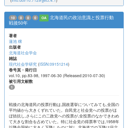
(
info:doi/10.7129/jject.4.1
)
北海道民の政治意識と投票行動
10
0
0
0
OA
戦後50年
著者
蓮池 穣
出版者
北海道社会学会
雑誌
現代社会学研究
(
ISSN:09151214
)
巻号頁・発行日
vol.10, pp.83-98, 1997-06-30 (Released:2010-07-30)
被引用文献数
1
戦後の北海道民の投票行動は,国政選挙についてみても,全国の
平均値から大きくずれていた。自民党と社会党への投票がほ
ぼ拮抗し,さらにこの二政党への投票が,全投票のなかできわめ
て大きな割合を占めていた。特に社会党の得票率では,1958年
以降全国的に大きく下降したのに対し,北海道での下降は目立