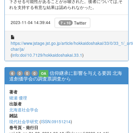
下させる可能性があることが示唆された。後者については,そ
れを支持する有意な結果は認められなかった。
2023-11-04 14:39:44
Twitter
7 + 10
https://www.jstage.jst.go.jp/article/hokkaidoshakai/33/0/33_1/_arti
char/ja/
(
info:doi/10.7129/hokkaidoshakai.33.1
)
信仰継承に影響を与える要因 北海
6
0
0
0
OA
道創価学会の調査票調査から
著者
猪瀬 優理
出版者
北海道社会学会
雑誌
現代社会学研究
(
ISSN:09151214
)
巻号頁・発行日