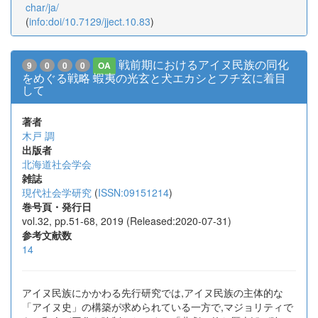
char/ja/
(
info:doi/10.7129/jject.10.83
)
戦前期におけるアイヌ民族の同化
9
0
0
0
OA
をめぐる戦略 蝦夷の光⽞と⽝エカシとフチ⽞に着目
して
著者
木戸 調
出版者
北海道社会学会
雑誌
現代社会学研究
(
ISSN:09151214
)
巻号頁・発行日
vol.32, pp.51-68, 2019 (Released:2020-07-31)
参考文献数
14
アイヌ民族にかかわる先行研究では,アイヌ民族の主体的な
「アイヌ史」の構築が求められている一方で,マジョリティで