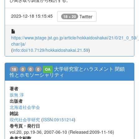
び聞き取り調査から検討する。
2023-12-18 15:15:45
Twitter
18 + 20
https://www.jstage.jst.go.jp/article/hokkaidoshakai/21/0/21_0_59/_
char/ja/
(
info:doi/10.7129/hokkaidoshakai.21.59
)
大学研究室とハラスメント 閉鎖
18
0
0
0
OA
性とホモソーシャリティ
著者
坂無 淳
出版者
北海道社会学会
雑誌
現代社会学研究
(
ISSN:09151214
)
巻号頁・発行日
vol.20, pp.19-36, 2007-06-10 (Released:2009-11-16)
参考文献数