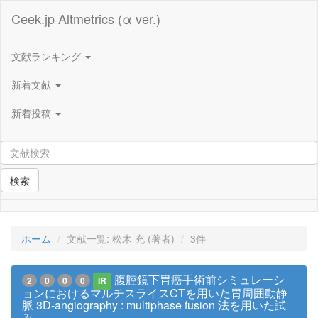
Ceek.jp Altmetrics (α ver.)
文献ランキング
新着文献
新着投稿
検索
ホーム
文献一覧: 松木 充 (著者)
3件
腹腔鏡下胃癌手術前シミュレーシ
2
0
0
0
IR
ョンにおけるマルチスライスCTを用いた胃周囲動静
脈 3D-angiography : multiphase fusion 法を用いた試
み