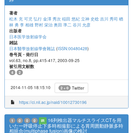
著者
松木 充
可児 弘行
金澤 秀次
稲田 悠紀
立神 史稔
吉川 秀司
楢
林 勇
李 相雄
野村 栄治
奥田 準二
谷川 允彦
出版者
日本医学放射線学会
雑誌
日本醫學放射線學會雜誌
(
ISSN:00480428
)
巻号頁・発行日
vol.63, no.8, pp.415-417, 2003-09-25
被引用文献数
4
2
2014-11-05 18:15:10
Twitter
2 + 0
https://ci.nii.ac.jp/naid/10012730196
16列検出器マルチスライスCTを用
1
0
0
0
IR
いた一呼吸停止下多時相撮影による胃周囲動静脈多時
相統合(multiphase fusion)画像の検討