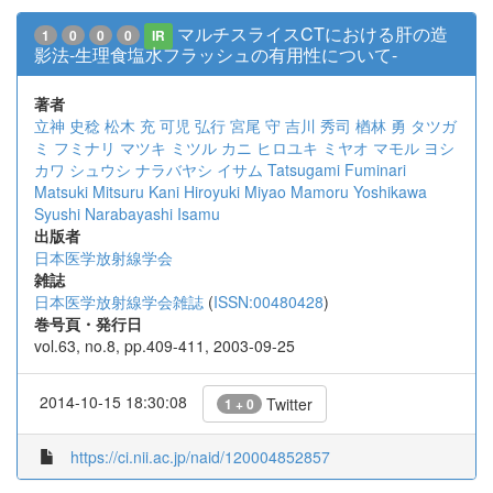
マルチスライスCTにおける肝の造
1
0
0
0
IR
影法-生理食塩水フラッシュの有用性について-
著者
立神 史稔
松木 充
可児 弘行
宮尾 守
吉川 秀司
楢林 勇
タツガ
ミ フミナリ
マツキ ミツル
カニ ヒロユキ
ミヤオ マモル
ヨシ
カワ シュウシ
ナラバヤシ イサム
Tatsugami Fuminari
Matsuki Mitsuru
Kani Hiroyuki
Miyao Mamoru
Yoshikawa
Syushi
Narabayashi Isamu
出版者
日本医学放射線学会
雑誌
日本医学放射線学会雑誌
(
ISSN:00480428
)
巻号頁・発行日
vol.63, no.8, pp.409-411, 2003-09-25
2014-10-15 18:30:08
Twitter
1 + 0
https://ci.nii.ac.jp/naid/120004852857