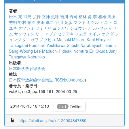
著者
松木 充
可児 弘行
立神 史稔
吉川 秀司
楢林 勇
李 相雄
馬渕
秀明
野村 栄治
奥田 準二
谷川 允彦
マツキ ミツル
カニ ヒロ
ユキ
タツガミ フミナリ
ヨシカワ シュウシ
ナラバヤシ イサ
ム
サンウォン リー
マブチ ヒデアキ
ノムラ エイジ
オクダ ジ
ュンジ
タニガワ ノブヒコ
Matsuki Mitsuru
Kani Hiroyuki
Tatsugami Fuminari
Yoshikawa Shushi
Narabayashi Isamu
Sang-Woong Lee
Mabuchi Hideaki
Nomura Eiji
Okuda Junji
Tanigawa Nobuhiko
出版者
日本医学放射線学会
雑誌
日本医学放射線学会雑誌
(
ISSN:00480428
)
巻号頁・発行日
vol.64, no.3, pp.159-161, 2004-03-25
2014-10-15 18:45:10
Twitter
1 + 1
https://ci.nii.ac.jp/naid/120004847880