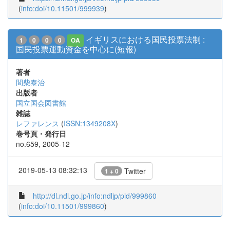
(
info:doi/10.11501/999939
)
イギリスにおける国民投票法制 :
1
0
0
0
OA
国民投票運動資金を中心に(短報)
著者
間柴泰治
出版者
国立国会図書館
雑誌
レファレンス
(
ISSN:1349208X
)
巻号頁・発行日
no.659, 2005-12
2019-05-13 08:32:13
Twitter
1 + 0
http://dl.ndl.go.jp/info:ndljp/pid/999860
(
info:doi/10.11501/999860
)