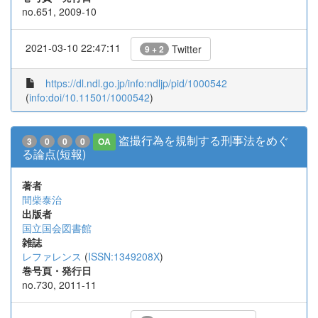
no.651, 2009-10
2021-03-10 22:47:11
Twitter
9 + 2
https://dl.ndl.go.jp/info:ndljp/pid/1000542
(
info:doi/10.11501/1000542
)
盗撮行為を規制する刑事法をめぐ
3
0
0
0
OA
る論点(短報)
著者
間柴泰治
出版者
国立国会図書館
雑誌
レファレンス
(
ISSN:1349208X
)
巻号頁・発行日
no.730, 2011-11