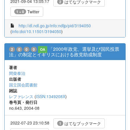
2021-09-04 13:05:17
はてなブックマーク
2
Twitter
1 + 0
http://dl.ndl.go.jp/info:ndljp/pid/3194050
(
info:doi/10.11501/3194050
)
「2000年政党、選挙及び国民投票
2
0
0
0
OA
法」の制定とイギリスにおける政党助成制度
著者
間柴泰治
出版者
国立国会図書館
雑誌
レファレンス
(
ISSN:1349208X
)
巻号頁・発行日
no.643, 2004-08
2022-07-23 23:10:58
はてなブックマーク
1