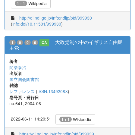
Wikipedia
1 + 1
http://dl.ndl.go.jp/info:ndljp/pid/999930
(
info:doi/10.11501/999930
)
二大政党制の中のイギリス自由民
1
0
0
0
OA
主党
著者
間柴泰治
出版者
国立国会図書館
雑誌
レファレンス
(
ISSN:1349208X
)
巻号頁・発行日
no.641, 2004-06
2022-06-11 14:20:51
Wikipedia
1 + 1
https://dl.ndl.go.jp/info:ndljp/pid/999939