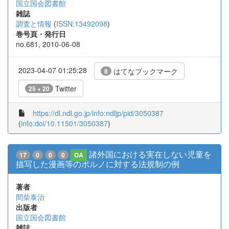
国立国会図書館
雑誌
調査と情報
(
ISSN:13492098
)
巻号頁・発行日
no.681, 2010-06-08
2023-04-07 01:25:28
はてなブックマーク
8
Twitter
25 + 20
https://dl.ndl.go.jp/info:ndljp/pid/3050387
(
info:doi/10.11501/3050387
)
諸外国における実在しない児童を
17
0
0
0
OA
描写した漫画等のポルノに対する法規制の例
著者
間柴泰治
出版者
国立国会図書館
雑誌