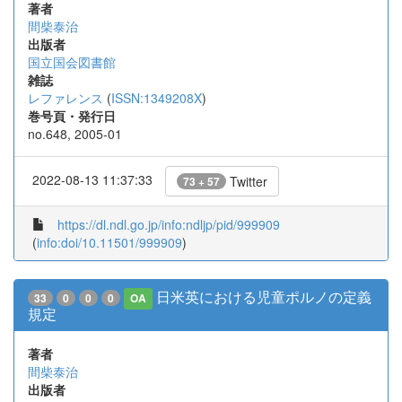
著者
間柴泰治
出版者
国立国会図書館
雑誌
レファレンス
(
ISSN:1349208X
)
巻号頁・発行日
no.648, 2005-01
2022-08-13 11:37:33
Twitter
73 + 57
https://dl.ndl.go.jp/info:ndljp/pid/999909
(
info:doi/10.11501/999909
)
日米英における児童ポルノの定義
33
0
0
0
OA
規定
著者
間柴泰治
出版者