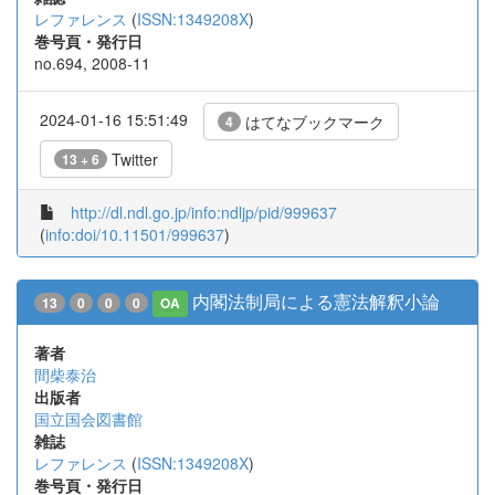
レファレンス
(
ISSN:1349208X
)
巻号頁・発行日
no.694, 2008-11
2024-01-16 15:51:49
はてなブックマーク
4
Twitter
13 + 6
http://dl.ndl.go.jp/info:ndljp/pid/999637
(
info:doi/10.11501/999637
)
内閣法制局による憲法解釈小論
13
0
0
0
OA
著者
間柴泰治
出版者
国立国会図書館
雑誌
レファレンス
(
ISSN:1349208X
)
巻号頁・発行日