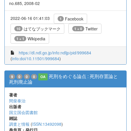
no.685, 2008-02
2022-06-16 01:41:03
Facebook
1
はてなブックマーク
Twitter
10
1 + 0
Wikipedia
1 + 1
https://dl.ndl.go.jp/info:ndljp/pid/999684
(
info:doi/10.11501/999684
)
死刑をめぐる論点 : 死刑存置論と
9
0
0
0
OA
死刑廃止論
著者
間柴泰治
出版者
国立国会図書館
雑誌
調査と情報
(
ISSN:13492098
)
巻号頁・発行日