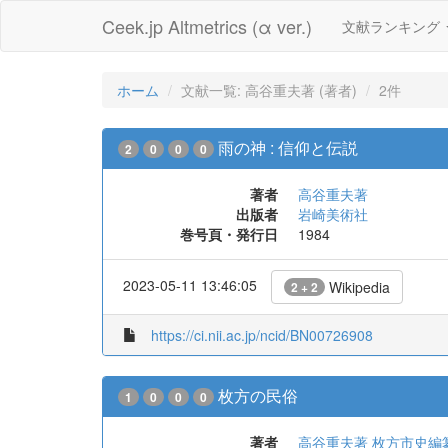
Ceek.jp Altmetrics (α ver.)
文献ランキング
ホーム
文献一覧: 高谷重夫著 (著者)
2件
雨の神 : 信仰と伝説
2
0
0
0
著者
高谷重夫著
出版者
岩崎美術社
巻号頁・発行日
1984
2023-05-11 13:46:05
Wikipedia
2 + 2
https://ci.nii.ac.jp/ncid/BN00726908
枚方の民俗
1
0
0
0
著者
高谷重夫著
枚方市史編