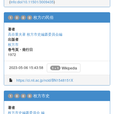
(
info:doi/10.11501/3009435
)
枚方の民俗
1
0
0
0
著者
高谷重夫著
枚方市史編纂委員会編
出版者
枚方市
巻号頁・発行日
1972
2023-05-06 15:43:58
Wikipedia
1 + 1
https://ci.nii.ac.jp/ncid/BN1548151X
枚方市史
1
0
0
0
著者
枚方市史編纂委員会 編