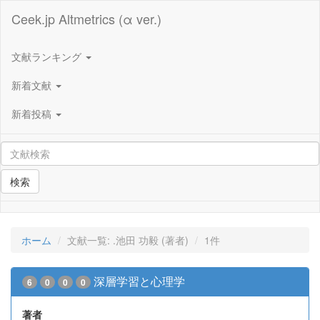
Ceek.jp Altmetrics (α ver.)
文献ランキング
新着文献
新着投稿
検索
ホーム
文献一覧: .池田 功毅 (著者)
1件
深層学習と心理学
6
0
0
0
著者