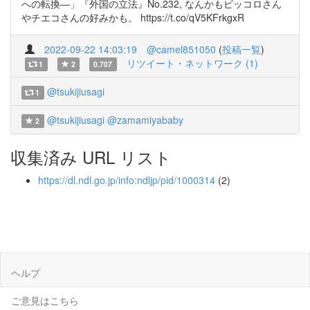
への転換―」『外国の立法』No.232, なんかもピッコロさん
やチエコさんの好みかも。 https://t.co/qV5KFrkgxR
2022-09-22 14:03:19
@camel851050
(
投稿一覧
)
リツイート・ネットワーク (1)
1
2
0.707
@tsukijiusagi
1
@tsukijiusagi
@zamamiyababy
2
収集済み URL リスト
https://dl.ndl.go.jp/info:ndljp/pid/1000314
(2)
ヘルプ
ご意見はこちら