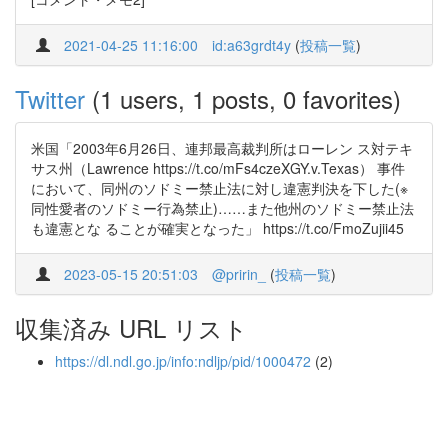
2021-04-25 11:16:00
id:a63grdt4y
(
投稿一覧
)
Twitter
(1 users, 1 posts, 0 favorites)
米国「2003年6月26日、連邦最高裁判所はローレン ス対テキ
サス州（Lawrence https://t.co/mFs4czeXGY.v.Texas） 事件
において、同州のソドミー禁止法に対し違憲判決を下した(※
同性愛者のソドミー行為禁止)……また他州のソドミー禁止法
も違憲とな ることが確実となった」 https://t.co/FmoZujii45
2023-05-15 20:51:03
@pririn_
(
投稿一覧
)
収集済み URL リスト
https://dl.ndl.go.jp/info:ndljp/pid/1000472
(2)