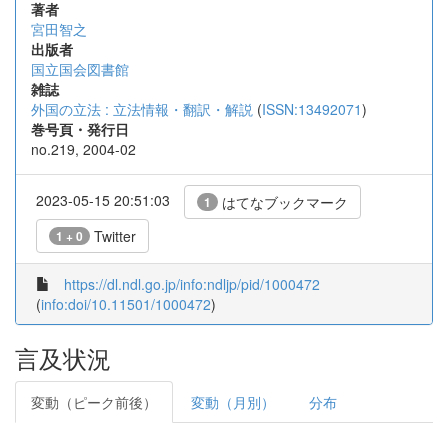
著者
宮田智之
出版者
国立国会図書館
雑誌
外国の立法 : 立法情報・翻訳・解説
(
ISSN:13492071
)
巻号頁・発行日
no.219, 2004-02
2023-05-15 20:51:03
はてなブックマーク
1
Twitter
1 + 0
https://dl.ndl.go.jp/info:ndljp/pid/1000472
(
info:doi/10.11501/1000472
)
言及状況
変動（ピーク前後）
変動（月別）
分布