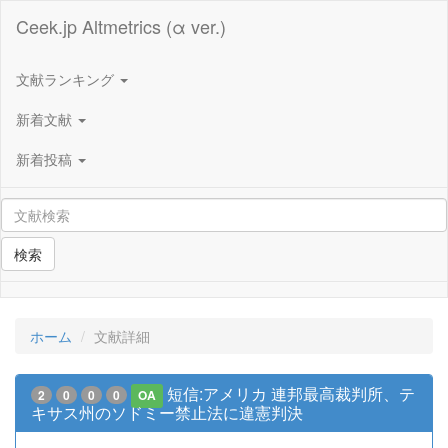
Ceek.jp Altmetrics (α ver.)
文献ランキング
新着文献
新着投稿
検索
ホーム
文献詳細
短信:アメリカ 連邦最高裁判所、テ
2
0
0
0
OA
キサス州のソドミー禁止法に違憲判決