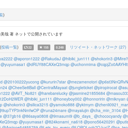
覧
)
内美哉 著 ネットで公開されています
(
投稿一覧
)
リツイート・ネットワーク (27)
22
155
0.248
ya2222
@aporon1222
@RakudaJ
@hibiki_jun111
@shokorin3
@MireiY
@yuyumasa1
@dRUY88CAXeQ3mqp
@uchonmima
@cqpjZo0AAYHlt
id
@20100222yucong
@kururin7star
@mezamenotori
@p6st3NnQRvN
on24
@CheeSe8Ball
@CentralMayaat
@jungleticket
@piropirocat
@asu
n1222
@AVT_No821
@harebarelucky
@jasmine21855684
@masou33
12DoH2WER
@hibiki_jun111
@honeyboy002
@honnoririn
@miknyan
op
@shokorin3
@silica3215
@yamoko888
@yktmym
@zhenli0921_mar
@9upTYP3nkNmfwOP
@runa24mare
@mayalujin
@cha_min_3104
@H
e
@37gb16
@86saya0808
@9masumi9
@b_days_
@chococyandy
@m
XeQ3mqp
@yuyumasa1
@824konami_na618
@pono56420291
@puti
5
@Arsinoe54855759
@Lets_try_every
@LOPOLocb7QJuxiZ
@na_ten