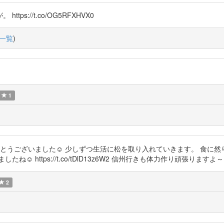
://t.co/OG5RFXHVX0
一覧
)
1
こそありがとうございました☺ 少しずつ生活に松を取り入れていきます。 食
 https://t.co/tDlD13z6W2 信州行きも体力作り頑張りますよ～
2
G