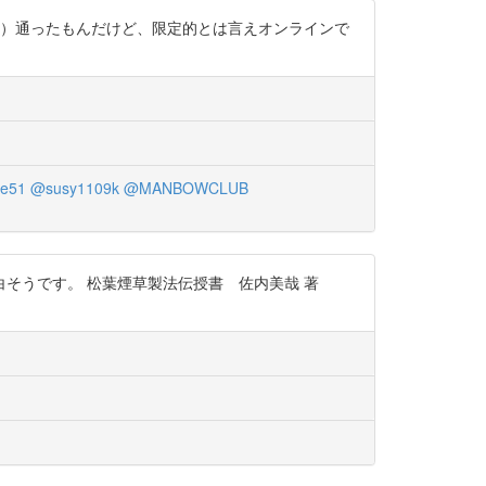
て）通ったもんだけど、限定的とは言えオンラインで
de51
@susy1109k
@MANBOWCLUB
そうです。 松葉煙草製法伝授書 佐内美哉 著