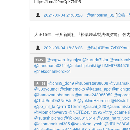
https://t.co/D2mCpk7ND5
2021-09-04 21:00:28
@tanosiina_32
(
投稿一
大正15年、平凡新聞社 『松葉煙草製法傳授書』 佐
2021-09-04 18:38:26
@P4juOEmn7vD0Xmn
@sogwan_kyonjya
@kururin7star
@asukami
27
@nanohana0311
@sutashipichiki
@TIME97684575
@nekochankoroko1
@chin9_don9
@superstar88008
@yuramak
136
@333youmei
@ekimemoko
@katata_ape
@michig
@bamovamobamous
@amana243985952
@aporo
@TsUSdhDh3NnEJmS
@yukinoHzerolce
@bKnJuT
@po_mi_ta
@rrrrr015rrrrr
@sachi_320
@sanomiki
@Miomioflower73
@NOTE24540395
@try_ocame
@sutashipichiki
@Yoko63813514
@yuca_harp_voic
@okomenokuni365
@yoshizoo_yoshi
@dRUY88CA
@miyajimatooru
@2aHhLSZykaKnce1
@aromari55