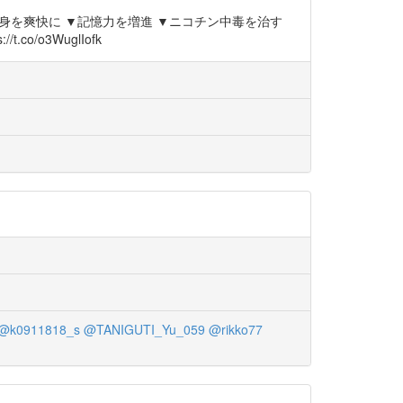
咳が出ない ▼心身を爽快に ▼記憶力を増進 ▼ニコチン中毒を治す
/o3WuglIofk
@k0911818_s
@TANIGUTI_Yu_059
@rikko77