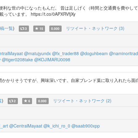
便利な世の中になったもんだ。 昔は足しげく（時間と交通費を費やし
 https://t.co/0APXRVfjXy
稿一覧
)
リツイート・ネットワーク (3)
3
15
0.000
tralMayaat
@matujyundx
@fx_trader88
@doguhbeam
@naminoritra
y
@tiger0208take
@KOJIMARU0098
かかりそうですが、興味深いです。自家ブレンド葉に取り入れたら面白
覧
)
リツイート・ネットワーク (2)
2
6
0.000
_art
@CentralMayaat
@k_ichi_ro_0
@saab900xpp