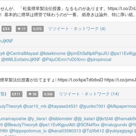
だ読んでいませんが、 「松葉煙草製法伝授書」なるものがあります。https://t.c
！ 基本的に煙草は煙管で味わうのが一番。 紙巻きは論外、特に厚い紙
リツイート・ネットワーク (4)
4
17
0.375
mJjKNF
y8
@CentralMayaat
@kisekinome
@pmEhSsNp6PqoJIU
@ps11EviKgp
@8WLEottatmJjKNF
@P4juOEmn7vD0Xmn
@piropirocat
てますょ❕ https://t.co/kpaTd0dxsD https://t.co/pmxJi
一覧
)
リツイート・ネットワーク (14)
11
36
0.356
utyTheory8
@car10_mk
@hayase24531
@jyunko7001
@kfkpapermo
umamayoshie
@y_tiara1
@isblomster
@jiji_katari
@jkrt246
@hamaki5
69
@BeautyTheory8
@ps11EviKgpuiA0i
@SON4Rxx
@matujyundx
@Y
ltIr
@hippopotomus_lu
@kana03580313
@TqVb612
@yukiyagiyagi