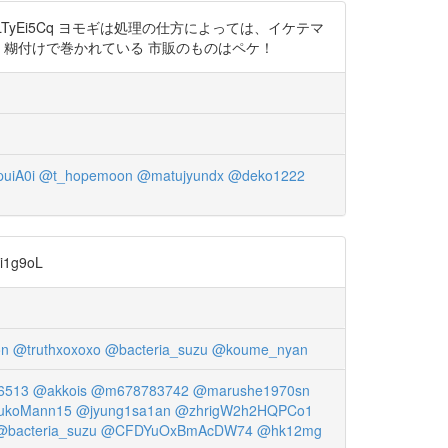
o/ZnLTyEi5Cq ヨモギは処理の仕方によっては、イケテマ
、糊付けで巻かれている 市販のものはペケ！
uiA0i
@t_hopemoon
@matujyundx
@deko1222
1g9oL
on
@truthxoxoxo
@bacteria_suzu
@koume_nyan
6513
@akkois
@m678783742
@marushe1970sn
ukoMann15
@jyung1sa1an
@zhrigW2h2HQPCo1
@bacteria_suzu
@CFDYuOxBmAcDW74
@hk12mg