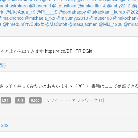
nahasirokuro
@ibusemiri
@Lotusitoko
@mako_life14
@naby2212
@p
ri
@LikeAqua_19
@Pi____S
@pontahappy
@takaokami_kurao
@202
@makinorico
@michaela_tko
@miyumyu2010
@muse408
@nekochank
e
@hmed5mYfvC0k2fz
@MaCutoff
@masajaxmen
@MIJ_1208
@mirac
から出てきます https://t.co/DPHFRIDGkf
覧
)
 さっそくやってみたいとおもいますヾ（´∀｀） 書籍はここで参照できるみたいですね↓
リツイート・ネットワーク (1)
1
3
0.000
1222