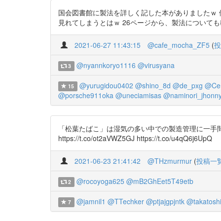
国会図書館に製法を詳しく記した本がありましたｗ 
見れてしまうとはｗ 26ページから、製法についても載っています。
2021-06-27 11:43:15
@cafe_mocha_ZF5
(
投
@nyannkoryo1116
@virusyana
3
@yurugidou0402
@shino_8d
@de_pxg
@Cen
15
@porsche911oka
@uneciamisas
@naminori_jhonn
「松葉たばこ」は湿気の多い中での製造管理に一手間
https://t.co/ot2aVWZ5GJ https://t.co/u4qQ6j6UpQ
2021-06-23 21:41:42
@THzmurmur
(
投稿一
@rocoyoga625
@mB2GhEet5T49etb
2
@jamnil1
@TTechker
@ptjajgpjntk
@takatoshi
7