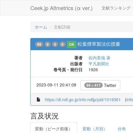
Ceek.jp Altmetrics (α ver.)
文献ランキング
ホーム
文献詳細
松葉煙草製法伝授書
99
0
0
0
OA
著者
佐内美哉 著
出版者
平凡新聞社
巻号頁・発行日
1926
2023-09-11 20:41:08
Twitter
99 + 417
https://dl.ndl.go.jp/info:ndljp/pid/1019361
(
inf
言及状況
変動（ピーク前後）
変動（月別）
分布