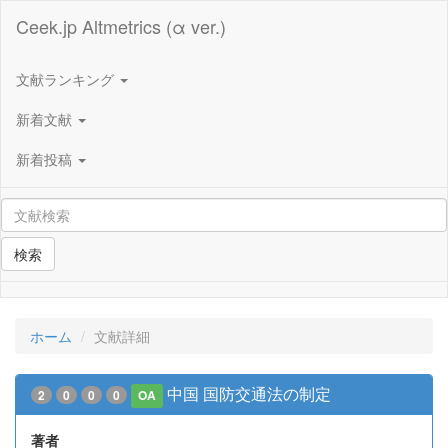
Ceek.jp Altmetrics (α ver.)
文献ランキング
新着文献
新着投稿
検索
ホーム
文献詳細
中国 国防交通法の制定
2
0
0
0
OA
著者