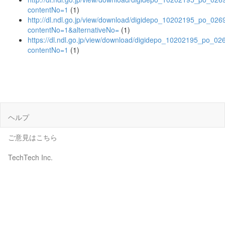
contentNo=1
(1)
http://dl.ndl.go.jp/view/download/digidepo_10202195_po_026
contentNo=1&alternativeNo=
(1)
https://dl.ndl.go.jp/view/download/digidepo_10202195_po_02
contentNo=1
(1)
ヘルプ
ご意見はこちら
TechTech Inc.