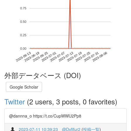
0.75
0.50
0.25
0.00
2023-07-31
2023-06-13
2023-07-01
2023-07-19
2023-08-06
2023-06-19
2023-07-07
2023-07-25
2023-06-25
2023-07-13
外部データベース (DOI)
Google Scholar
Twitter
(2 users, 3 posts, 0 favorites)
@dannna_o https://t.co/CupWWU2Pp8
2023-07-11 10:39:23
@Dvfjfur2
(
投稿一覧
)