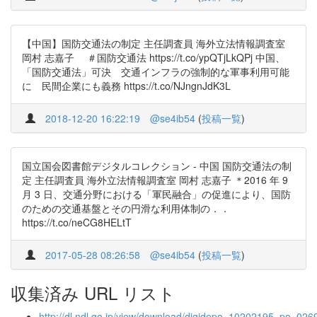
【中国】国防交通法の制定 主任調査員 海外立法情報調査室
岡村 志嘉子 ＃国防交通法 https://t.co/ypQTjLkQPj 中国、
「国防交通法」可決 交通インフラの強制的な軍事利用可能
に 民間企業にも義務 https://t.co/NJngnJdK3L
2018-12-20 16:22:19
@se4ib54
(
投稿一覧
)
国立国会図書館デジタルコレクション - 中国 国防交通法の制
定 主任調査員 海外立法情報調査室 岡村 志嘉子 ＊2016 年 9
月 3 日、交通分野における「軍民融合」の促進により、国防
のための交通基盤とその円滑な利用体制の．．
https://t.co/neCG8HELtT
2017-05-28 08:26:58
@se4ib54
(
投稿一覧
)
収集済み URL リスト
http://dl.ndl.go.jp/view/download/digidepo_10202195_po_026