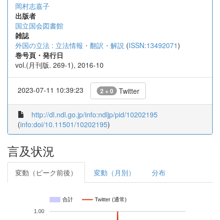
岡村志嘉子
出版者
国立国会図書館
雑誌
外国の立法 : 立法情報・翻訳・解説
(
ISSN:13492071
)
巻号頁・発行日
vol.(月刊版. 269-1), 2016-10
2023-07-11 10:39:23
Twitter
2 + 0
http://dl.ndl.go.jp/info:ndljp/pid/10202195
(
info:doi/10.11501/10202195
)
言及状況
変動（ピーク前後）
変動（月別）
分布
合計
Twitter (通常)
1.00