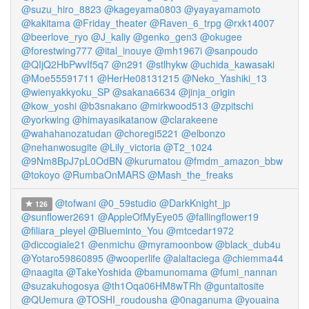
@suzu_hiro_8823
@kageyama0803
@yayayamamoto
@kakitama
@Friday_theater
@Raven_6_trpg
@rxk14007
@beerlove_ryo
@J_kaliy
@genko_gen3
@okugee
@forestwing777
@ital_inouye
@mh1967i
@sanpoudo
@QIjQ2HbPwvIf5q7
@n291
@stlhykw
@uchida_kawasaki
@Moe55591711
@HerHe08131215
@Neko_Yashiki_13
@wienyakkyoku_SP
@sakana6634
@jinja_origin
@kow_yoshi
@b3snakano
@mirkwood513
@zpitschi
@yorkwing
@himayasikatanow
@clarakeene
@wahahanozatudan
@choregi5221
@elbonzo
@nehanwosugite
@Lily_victoria
@T2_1024
@9Nm8BpJ7pL0OdBN
@kurumatou
@fmdm_amazon_bbw
@tokoyo
@RumbaOnMARS
@Mash_the_freaks
@tofwani
@0_59studio
@DarkKnight_jp
126
@sunflower2691
@AppleOfMyEye05
@fallingflower19
@filiara_pleyel
@Blueminto_You
@mtcedar1972
@diccogiale21
@enmichu
@myramoonbow
@black_dub4u
@Yotaro59860895
@wooperlife
@alaltaciega
@chiemma44
@naagita
@TakeYoshida
@bamunomama
@fumi_nannan
@suzakuhogosya
@th1Oqa06HM8wTRh
@guntaitosite
@QUemura
@TOSHI_roudousha
@0naganuma
@youaina