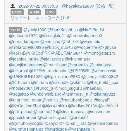
2022-07-22 00:57:08
@hayakawa2600
(
投稿一覧
)
120
140
0.353
リツイート・ネットワーク (118)
@yaoki1000
@DarkKnight_jp
@NaGiSa_FJ
118
@mtcedar1972
@diccogiale21
@renewalopenno3
@nora_kuragen
@enmichu
@mt_ksk
@wayumio
@Yotaro59860895
@black_dub4u
@wooperlife
@kijinyaa
@4pH4ByVKdGtxPRK
@ABURAMI9641
@monogatarizm
@jeanluc_hujita
@alaltaciega
@chiemma44
@apojikatatusans
@trochilidae
@soramiffy
@kotsubuya
@tukurasi
@TOSHI_roudousha
@DS20WK
@withnocovid
@TABESUGI1025
@high_octane2960
@sunnysi09200842
@forthman
@miruna
@sakinotk
@okmtlc
@the_metal_cpa
@noble2064
@runco_a
@mori_suguru
@haebaru
@sogakao
@unbonvinblanc
@temmusu_n
@tokamijyuza
@morimori_naha
@nofrills
@matubonbeagle
@goyaP
@SoCoLimeShot
@kjcc41shiro
@kodkod2016y
@safefield
@pui_puipui
@uprime22
@isida_masaya
@mosonsen
@paststranger
@koharitsuyoshi
@brzbb01
@symphonycogito
@sayori27
@narr_lilac
@neconecomax
@yurafuraminamo
@wordcage
@yoshitada_n