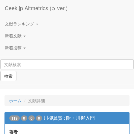
Ceek.jp Altmetrics (α ver.)
文献ランキング
新着文献
新着投稿
検索
ホーム
文献詳細
川柳翼賛 : 附・川柳入門
119
0
0
0
著者