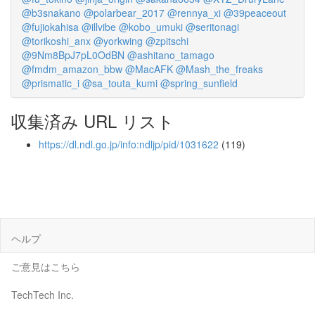
@b3snakano
@polarbear_2017
@rennya_xi
@39peaceout
@fujiokahisa
@illvibe
@kobo_umuki
@seritonagi
@torikoshi_anx
@yorkwing
@zpitschi
@9Nm8BpJ7pL0OdBN
@ashitano_tamago
@fmdm_amazon_bbw
@MacAFK
@Mash_the_freaks
@prismatic_i
@sa_touta_kumi
@spring_sunfield
収集済み URL リスト
https://dl.ndl.go.jp/info:ndljp/pid/1031622
(119)
ヘルプ
ご意見はこちら
TechTech Inc.