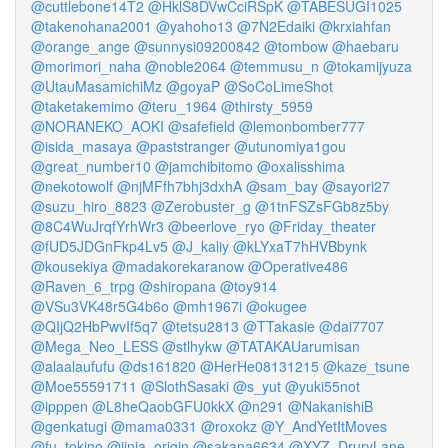
@cuttlebone14T2
@HklS8DVwCciRSpK
@TABESUGI1025
@takenohana2001
@yahoho13
@7N2Edaiki
@krxiahfan
@orange_ange
@sunnysi09200842
@tombow
@haebaru
@morimori_naha
@noble2064
@temmusu_n
@tokamijyuza
@UtauMasamichiMz
@goyaP
@SoCoLimeShot
@taketakemimo
@teru_1964
@thirsty_5959
@NORANEKO_AOKI
@safefield
@lemonbomber777
@isida_masaya
@paststranger
@utunomiya1gou
@great_number10
@jamchibitomo
@oxalisshima
@nekotowolf
@njMFfh7bhj3dxhA
@sam_bay
@sayori27
@suzu_hiro_8823
@Zerobuster_g
@1tnFSZsFGb8z5by
@8C4WuJrqfYrhWr3
@beerlove_ryo
@Friday_theater
@fUD5JDGnFkp4Lv5
@J_kaliy
@kLYxaT7hHVBbynk
@kousekiya
@madakorekaranow
@Operative486
@Raven_6_trpg
@shiropana
@toy914
@VSu3VK48r5G4b6o
@mh1967i
@okugee
@QIjQ2HbPwvIf5q7
@tetsu2813
@TTakasie
@dai7707
@Mega_Neo_LESS
@stlhykw
@TATAKAUarumisan
@alaalaufufu
@ds161820
@HerHe08131215
@kaze_tsune
@Moe55591711
@SlothSasaki
@s_yut
@yuki55not
@ipppen
@L8heQaobGFU0kkX
@n291
@NakanishiB
@genkatugi
@mama0331
@roxokz
@Y_AndYetItMoves
@fu_tokino
@jinja_origin
@sakana6634
@XYZ_DruryLane