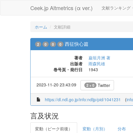
Ceek.jp Altmetrics (α ver.)
文献ランキング
ホーム
文献詳細
西征快心篇
2
0
0
0
著者
巌垣月洲 著
出版者
雨森民雄
巻号頁・発行日
1943
2023-11-20 23:43:09
Twitter
2 + 0
https://dl.ndl.go.jp/info:ndljp/pid/1041231
(
inf
言及状況
変動（ピーク前後）
変動（月別）
分布