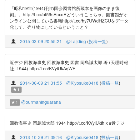
「昭和19年(1944)刊の国会図書館所蔵本を画像のまま復
刻」。http://t.co/bf59sRcxoRどういうこっちゃ。図書館がオ
ンライン公開している書籍http://t.co/hy7UWdHZCUをデータ
化して、売り物にしているということ？
2015-03-09 20:55:21
@Tajiding
(
投稿一覧
)
近デジ 回教海事史 回教海事史 図書 岡島誠太郎 著 (天理時報
社, 1944) http://t.co/KVyiUkAqWF
2014-06-09 21:31:55
@Kiyosuke0418
(
投稿一覧
)
1
@ourmaninguarana
1
回教海事史 岡島誠太郎 1944 http://t.co/KVyiUkihIx #近デジ
2013-10-29 21:39:16
@Kiyosuke0418
(
投稿一覧
)