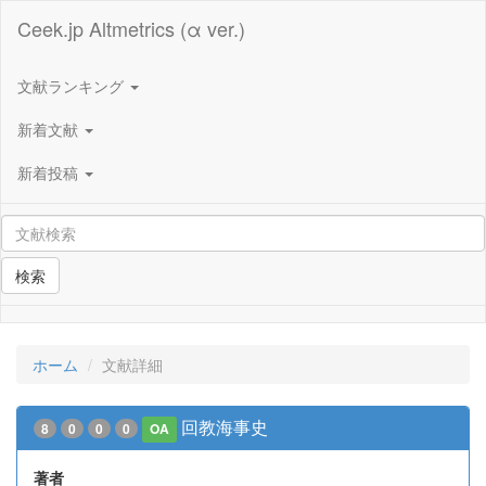
Ceek.jp Altmetrics (α ver.)
文献ランキング
新着文献
新着投稿
検索
ホーム
文献詳細
回教海事史
8
0
0
0
OA
著者