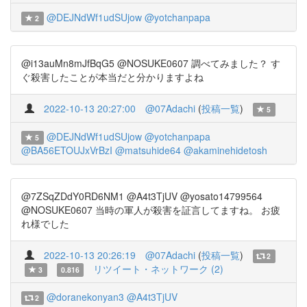
@DEJNdWf1udSUjow
@yotchanpapa
2
@i13auMn8mJfBqG5 @NOSUKE0607 調べてみました？ す
ぐ殺害したことが本当だと分かりますよね
2022-10-13 20:27:00
@07Adachi
(
投稿一覧
)
5
@DEJNdWf1udSUjow
@yotchanpapa
5
@BA56ETOUJxVrBzI
@matsuhide64
@akaminehidetosh
@7ZSqZDdY0RD6NM1 @A4t3TjUV @yosato14799564
@NOSUKE0607 当時の軍人が殺害を証言してますね。 お疲
れ様でした
2022-10-13 20:26:19
@07Adachi
(
投稿一覧
)
2
リツイート・ネットワーク (2)
3
0.816
@doranekonyan3
@A4t3TjUV
2