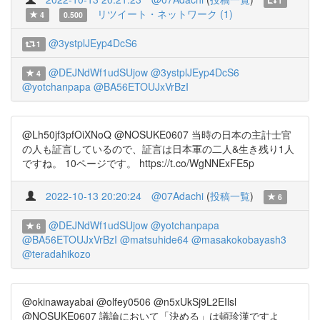
1
リツイート・ネットワーク (1)
4
0.500
@3ystplJEyp4DcS6
1
@DEJNdWf1udSUjow
@3ystplJEyp4DcS6
4
@yotchanpapa
@BA56ETOUJxVrBzI
@Lh50jf3pfOiXNoQ @NOSUKE0607 当時の日本の主計士官
の人も証言しているので、証言は日本軍の二人&生き残り1人
ですね。 10ページです。 https://t.co/WgNNExFE5p
2022-10-13 20:20:24
@07Adachi
(
投稿一覧
)
6
@DEJNdWf1udSUjow
@yotchanpapa
6
@BA56ETOUJxVrBzI
@matsuhide64
@masakokobayash3
@teradahikozo
@okinawayabai @olfey0506 @n5xUkSj9L2EIlsl
@NOSUKE0607 議論において「決める」は頓珍漢ですよ