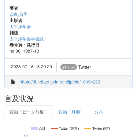
著者
奈良,賀男
出版者
太平洋学会
雑誌
太平洋学会学会誌
巻号頁・発行日
no.36, 1987-10
2023-07-16 18:29:20
Twitter
21 + 57
https://dl.ndl.go.jp/info:ndljp/pid/10494263
言及状況
変動（ピーク前後）
変動（月別）
分布
合計
Twitter (通常)
Twitter (RT)
40