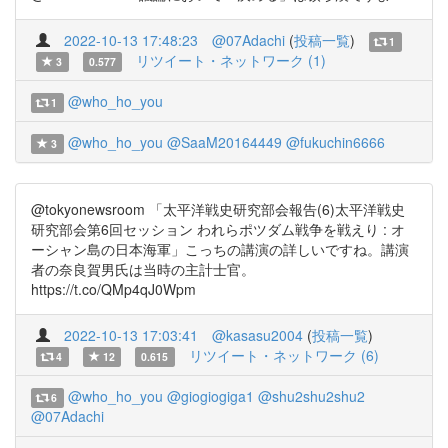
2022-10-13 17:48:23
@07Adachi
(
投稿一覧
)
1
リツイート・ネットワーク (1)
3
0.577
@who_ho_you
1
@who_ho_you
@SaaM20164449
@fukuchin6666
3
@tokyonewsroom 「太平洋戦史研究部会報告(6)太平洋戦史
研究部会第6回セッション われらポツダム戦争を戦えり : オ
ーシャン島の日本海軍」こっちの講演の詳しいですね。講演
者の奈良賀男氏は当時の主計士官。
https://t.co/QMp4qJ0Wpm
2022-10-13 17:03:41
@kasasu2004
(
投稿一覧
)
リツイート・ネットワーク (6)
4
12
0.615
@who_ho_you
@giogiogiga1
@shu2shu2shu2
6
@07Adachi