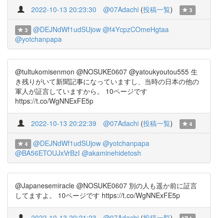
2022-10-13 20:23:30
@07Adachi
(
投稿一覧
)
3
@DEJNdWf1udSUjow
@f4YcpzCOmeHgtaa
3
@yotchanpapa
@tultukomisenmon @NOSUKE0607 @yatoukyoutou555 生
き残りがいて新聞記事になっていますし、当時の日本の他の
軍人が証言していますから。 10ページです
https://t.co/WgNNExFE5p
2022-10-13 20:22:39
@07Adachi
(
投稿一覧
)
4
@DEJNdWf1udSUjow
@yotchanpapa
4
@BA56ETOUJxVrBzI
@akaminehidetosh
@Japanesemiracle @NOSUKE0607 別の人も遥か前に証言
してますよ。 10ページです https://t.co/WgNNExFE5p
2022-10-13 20:21:23
@07Adachi
(
投稿一覧
)