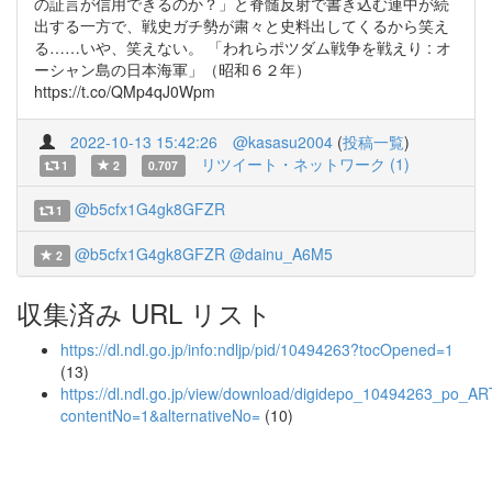
の証言が信用できるのか？」と脊髄反射で書き込む連中が続
出する一方で、戦史ガチ勢が粛々と史料出してくるから笑え
る……いや、笑えない。 「われらポツダム戦争を戦えり : オ
ーシャン島の日本海軍」（昭和６２年）
https://t.co/QMp4qJ0Wpm
2022-10-13 15:42:26
@kasasu2004
(
投稿一覧
)
リツイート・ネットワーク (1)
1
2
0.707
@b5cfx1G4gk8GFZR
1
@b5cfx1G4gk8GFZR
@dainu_A6M5
2
収集済み URL リスト
https://dl.ndl.go.jp/info:ndljp/pid/10494263?tocOpened=1
(13)
https://dl.ndl.go.jp/view/download/digidepo_10494263_po_
contentNo=1&alternativeNo=
(10)