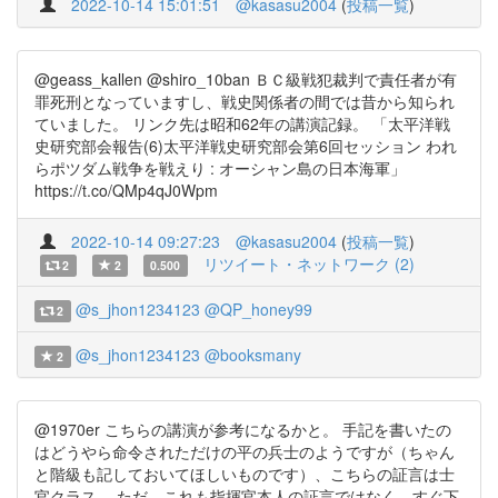
2022-10-14 15:01:51
@kasasu2004
(
投稿一覧
)
@geass_kallen @shiro_10ban ＢＣ級戦犯裁判で責任者が有
罪死刑となっていますし、戦史関係者の間では昔から知られ
ていました。 リンク先は昭和62年の講演記録。 「太平洋戦
史研究部会報告(6)太平洋戦史研究部会第6回セッション われ
らポツダム戦争を戦えり : オーシャン島の日本海軍」
https://t.co/QMp4qJ0Wpm
2022-10-14 09:27:23
@kasasu2004
(
投稿一覧
)
リツイート・ネットワーク (2)
2
2
0.500
@s_jhon1234123
@QP_honey99
2
@s_jhon1234123
@booksmany
2
@1970er こちらの講演が参考になるかと。 手記を書いたの
はどうやら命令されただけの平の兵士のようですが（ちゃん
と階級も記しておいてほしいものです）、こちらの証言は士
官クラス。 ただ、これも指揮官本人の証言ではなく、すぐ下