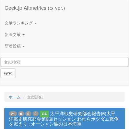
Ceek.jp Altmetrics (α ver.)
文献ランキング
新着文献
新着投稿
検索
ホーム
文献詳細
太平洋戦史研究部会報告(6)太平
21
0
0
0
OA
洋戦史研究部会第6回セッション われらポツダム戦争
を戦えり : オーシャン島の日本海軍