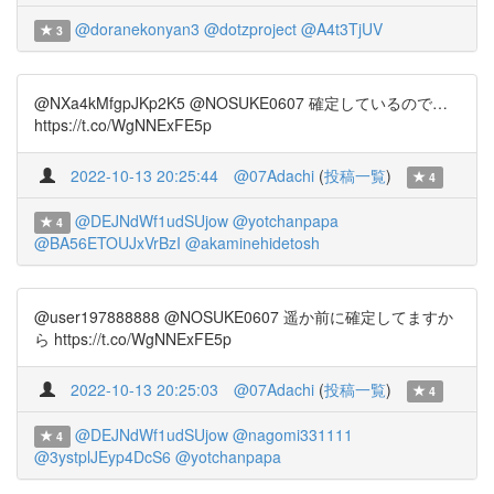
@doranekonyan3
@dotzproject
@A4t3TjUV
3
@NXa4kMfgpJKp2K5 @NOSUKE0607 確定しているので…
https://t.co/WgNNExFE5p
2022-10-13 20:25:44
@07Adachi
(
投稿一覧
)
4
@DEJNdWf1udSUjow
@yotchanpapa
4
@BA56ETOUJxVrBzI
@akaminehidetosh
@user197888888 @NOSUKE0607 遥か前に確定してますか
ら https://t.co/WgNNExFE5p
2022-10-13 20:25:03
@07Adachi
(
投稿一覧
)
4
@DEJNdWf1udSUjow
@nagomi331111
4
@3ystplJEyp4DcS6
@yotchanpapa