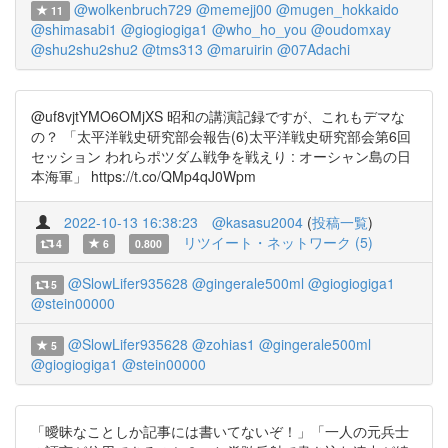
@wolkenbruch729
@memejj00
@mugen_hokkaido
11
@shimasabi1
@giogiogiga1
@who_ho_you
@oudomxay
@shu2shu2shu2
@tms313
@maruirin
@07Adachi
@uf8vjtYMO6OMjXS 昭和の講演記録ですが、これもデマな
の？ 「太平洋戦史研究部会報告(6)太平洋戦史研究部会第6回
セッション われらポツダム戦争を戦えり : オーシャン島の日
本海軍」 https://t.co/QMp4qJ0Wpm
2022-10-13 16:38:23
@kasasu2004
(
投稿一覧
)
リツイート・ネットワーク (5)
4
6
0.800
@SlowLifer935628
@gingerale500ml
@giogiogiga1
5
@stein00000
@SlowLifer935628
@zohias1
@gingerale500ml
5
@giogiogiga1
@stein00000
「曖昧なことしか記事には書いてないぞ！」「一人の元兵士