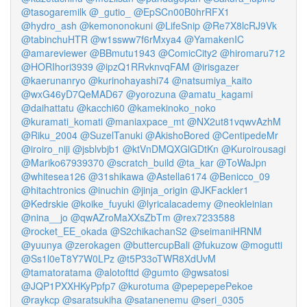
@tasogaremilk
@_gutio_
@EpSCn00B0hrRFX1
@hydro_ash
@kemononokuni
@LifeSnip
@Re7X8lcRJ9Vk
@tabinchuHTR
@w1ssww7f6rMxya4
@YamakenIC
@amareviewer
@BBmutu1943
@ComicCity2
@hiromaru712
@HORIhori3939
@ipzQ1RRvknvqFAM
@irisgazer
@kaerunanryo
@kurinohayashi74
@natsumiya_kaito
@wxG46yD7QeMAD67
@yorozuna
@amatu_kagami
@daihattatu
@kacchi60
@kamekinoko_noko
@kuramati_komati
@maniaxpace_mt
@NX2ut81vqwvAzhM
@Riku_2004
@SuzelTanuki
@AkishoBored
@CentipedeMr
@iroiro_niji
@jsblvbjb1
@ktVnDMQXGlGDtKn
@Kuroirousagi
@Mariko67939370
@scratch_build
@ta_kar
@ToWaJpn
@whitesea126
@31shikawa
@Astella6174
@Benicco_09
@hitachtronics
@inuchin
@jinja_origin
@JKFackler1
@Kedrskie
@koike_fuyuki
@lyricalacademy
@neokleinian
@nina__jo
@qwAZroMaXXsZbTm
@rex7233588
@rocket_EE_okada
@S2chikachanS2
@seimaniHRNM
@yuunya
@zerokagen
@buttercupBali
@fukuzow
@mogutti
@Ss1l0eT8Y7W0LPz
@t5P33oTWR8XdUvM
@tamatoratama
@alotofttd
@gumto
@gwsatosi
@JQP1PXXHKyPpfp7
@kurotuma
@pepepepePekoe
@raykcp
@saratsukiha
@satanenemu
@seri_0305