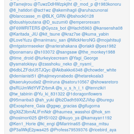
@Tamejirou
@TuwzDdHWzpkjIht
@_mod_p
@1983konoru
@8_hatidori
@act1wz
@akemihagii
@aruhazunonai
@blanccasse_m
@BLK_GRN
@bshock0128
@doushiyoutana
@D_suzumi0
@emperorexam
@F69WRITERS
@Gyoza_bot
@Hachi5963
@kansensha08
@Karitada_JiU
@kit_tsune
@kraz7se
@kuma_yabin
@LoveYuzu
@manimaru_san
@MickHeroNG
@mojahitsuji
@mtgstormseeker
@narierahakana
@oriak9
@pes1982
@ponamaru
@s103072
@sangsaw
@the_monkey1988
@time_droid
@turkeyicecream
@Yagi_George
@yamatokisyu
@zasshoku_neko
@_nyami_
@6dbLZFdoU5TJQyc
@Akibakko6348
@chowder_white
@demianist51
@hajimeyonabedo
@hetarekoala3
@kaerukyoudai2
@miruna
@satoru10567
@showaretoro
@sRUJmWdYVFZrbmA
@s_u_s_h_i_1
@tennziki1
@tw_tabinin
@Yu_ki_831322
@1doragonflowers
@95manba3
@ah_yuki
@b2Dadh59XtZJVbp
@buregu
@Exosphere_Gaia
@ggwp_gracias
@gifugoma
@gX6Z3bmALIFmNdr
@haumea_wasshoi
@hok_sm
@hosimori025
@HS1022
@ikuyo_ya
@kamayan1192
@Ken1_Horie
@ki_engi
@Maririna65
@masa_mitsu
@P3alWkjE2pwa425
@Profess79539376
@ricebird_aya