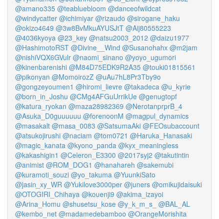
@amano335
@teabluebloom
@danceofwildcat
@windycatter
@ichimiyar
@rizaudo
@sirogane_haku
@okizo4649
@3w8BvMkuAYUSJtT
@Aij80555223
@4036kyoya
@23_key
@natsu2003_2012
@daizu1977
@HashimotoRST
@Divine__Wind
@Susanohahx
@m2jam
@nishiVQX6GVulr
@naomi_sinano
@yoyo_ugumori
@kinenbarenishi
@M84D75EDK9R2A35
@touki01815561
@pikonyan
@MomoirozZ
@uAu7hL8Pr3Tby9o
@gongzeyoumen1
@hiromi_lievre
@takadeca
@u_kyrie
@born_in_Joshu
@CMg4AFGuUrrikUe
@genugtopf
@katura_ryokan
@maza28982369
@NerotanprprB_4
@Asuka_D0guuuuuu
@forenoonM
@magpul_dynamics
@masakalt
@masa_0083
@SatsumaAki
@FEOsubaccount
@atsukojirushi
@naciam
@tom0721
@Haruka_Hanasaki
@magic_kanata
@kyono_panda
@kyx_meaningless
@kakashigin1
@Celeron_E3300
@2017syj2
@takutintin
@animist
@ROM_DOG1
@hanahareh
@sakemubi
@kuramoti_souzi
@yo_takuma
@YuunkiSato
@jasin_xy_WR
@Yukilove3000per
@juners
@omikujidaisuki
@OTOGIRI_Chihaya
@kouenji9
@akima_izayoi
@Arina_Homu
@shusetsu_kose
@y_k_m_s_
@BAL_AL
@kembo_net
@madamedebamboo
@OrangeMorishita