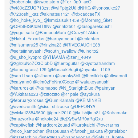
@robertoku
@sweetstom
@Tor_0g0_acO
@vt89cZZUQP13zst
@wIFptg2U0IdNHtG
@yonosuke27
@723oshi_kaz
@akinatsu1121
@dxcadcaeFX
@ho_hoke_kyo_
@kimidaisuki1459
@Morning_Sket
@QRbIEtSKtbMT6Nv
@snhk2501
@tasogarekoushi
@yuge_sato
@BambooMura
@Crazy01Akira
@Hakui_Foxarius
@haruyamount
@krxiahfan
@misumaru25
@rinzina23
@RIVEGAUCHE88
@seitaiinhayashi
@south_swallow
@tuinoito2
@u_sho_kyopro
@YHAAMA
@zenj_4649
@2gh3uNoZO3CIpbD
@fuetoguitar
@kiyotoatrandam
@lemongrass1129
@MasaakiSugii
@nyanko_1109
@san11san
@siinaeru
@spooky8bit
@thesikids
@utiwamoti
@catyann0
@ejm0zFpNraXCeqc
@iwatakeyanushi
@karuroskai
@kumaoso
@N_StarlightBlue
@paimyan
@Yukihara023
@zittozitto
@41pale
@ayokura
@february2roses
@GumiKamala
@KEIMINKEI
@overszenith
@sisu_shizuoka
@UEPONYA
@wicket23546600
@genki2010
@knishijima81
@Koiramako
@mazyorika
@nekoko24
@zjXySwMR0aRgQxu
@captivefish
@hardcore2quad
@kurokaichi
@overarms
@nico_kamochan
@sspuusan
@futoshi_sakuta
@gatelabor
@kazetachinu
@meziisan
@pandagopan
@Sakura_lupine