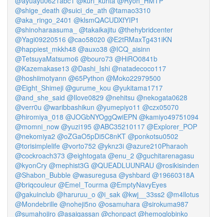
@ayuayu0621abc1
@kuri_kurita
@Ryoh_HMTP
@shige_death
@suici_de_ath
@tamao3310
@aka_ringo_2401
@klsmQACUDXfYIP1
@shinoharaasuma_
@takaikajitu
@thehybridcenter
@Yagi09220516
@cao58020
@E2tRMaxTg431iKN
@happiest_mkkh48
@auxo38
@ICQ_aisinn
@TetsuyaMatsumo6
@bouro73
@HiRO0841b
@Kazemakase13
@Dashi_Ishi
@natadecoco117
@hoshiimotyann
@65Python
@Moko22979500
@Eight_Shimeji
@gurume_kou
@yukitama1717
@and_she_said
@Ilove0829
@nehitsu
@nekogata0628
@verr0u
@waribbashikun
@yumepiyo11
@czx05070
@hiromiya_018
@JOGbNYOggQwiEPN
@kamiyo49751094
@momni_now
@yuzi195
@ABC35210117
@Explorer_POP
@nekomiya2
@oZGaO5pDi5C8nKT
@ponkotsu0502
@torisimplelife
@vorto752
@yknz3i
@azure210Pharaoh
@cockroach373
@eightogata
@enu_2
@guchitarenagasu
@kyonCry
@mephist3G
@QUEADLUUNRAU
@rosikisinden
@Shabon_Bubble
@wasuregusa
@yshbard
@19660318A
@briqcouleur
@Emel_Tourma
@EmptyNavyEyes
@gakuinclub
@haruruu_o
@i_sak
@kwj__33ss2
@m4llotus
@Mondebrille
@noheji5no
@osamuhara
@sirokuma987
@sumahojiro
@asaigassan
@chonpact
@hemoglobinko