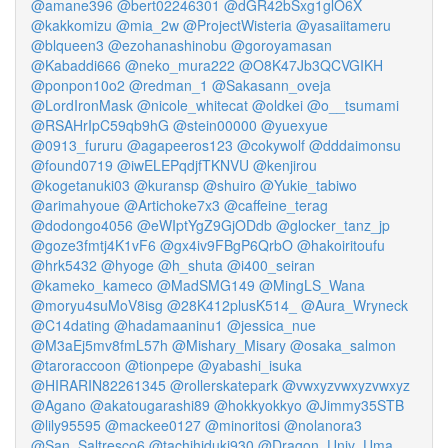
@amane396
@bert02246301
@dGR42bSxg1glO6X
@kakkomizu
@mia_2w
@ProjectWisteria
@yasaiitameru
@blqueen3
@ezohanashinobu
@goroyamasan
@Kabaddi666
@neko_mura222
@O8K47Jb3QCVGIKH
@ponpon10o2
@redman_1
@Sakasann_oveja
@LordIronMask
@nicole_whitecat
@oldkei
@o__tsumami
@RSAHrIpC59qb9hG
@stein00000
@yuexyue
@0913_fururu
@agapeeros123
@cokywolf
@dddaimonsu
@found0719
@iwELEPqdjfTKNVU
@kenjirou
@kogetanuki03
@kuransp
@shuiro
@Yukie_tabiwo
@arimahyoue
@Artichoke7x3
@caffeine_terag
@dodongo4056
@eWIptYgZ9GjODdb
@glocker_tanz_jp
@goze3fmtj4K1vF6
@gx4iv9FBgP6QrbO
@hakoiritoufu
@hrk5432
@hyoge
@h_shuta
@i400_seiran
@kameko_kameco
@MadSMG149
@MingLS_Wana
@moryu4suMoV8isg
@28K412plusK514_
@Aura_Wryneck
@C14dating
@hadamaaninu1
@jessica_nue
@M3aEj5mv8fmL57h
@Mishary_Misary
@osaka_salmon
@taroraccoon
@tionpepe
@yabashi_isuka
@HIRARIN82261345
@rollerskatepark
@vwxyzvwxyzvwxyz
@Agano
@akatougarashi89
@hokkyokkyo
@Jimmy35STB
@lily95595
@mackee0127
@minoritosi
@nolanora3
@San_Saltresco6
@tachihiduki930
@Dragon_Univ_Uma