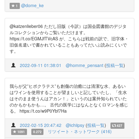
@dome_ke
1
@katzenlieber06 ただし旧版（今訳）は国会図書館のデジタ
ルコレクションからご覧いただけます。
https://t.co/EGMJfTVcAS が、こちらは戦前の訳で、旧字体・
旧仮名遣いで書かれていることもあってだいぶ読みにくいで
す。
2022-09-11 01:38:01
@homme_pensant
(
投稿一覧
)
我らが父”ヒポクラテス”も創傷の治癒には清潔な水、あるい
はワインを使用することが望ましいと記していたし、「生水
はそのまま使うんはアカン！」というのは案外知られていた
のかもかもかも…。 古代の医学にはなんとなくロマンを感じ
る。 https://t.co/w9P0Ybf7Ha
2022-02-15 20:47:42
@ichiipsy
(
投稿一覧
)
427
リツイート・ネットワーク (416)
1091
0.272