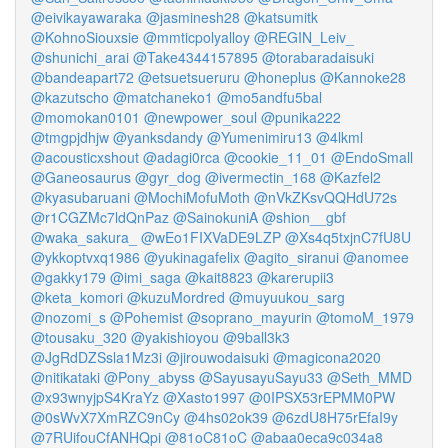
@eivikayawaraka
@jasminesh28
@katsumitk
@KohnoSiouxsie
@mmticpolyalloy
@REGIN_Leiv_
@shunichi_arai
@Take4344157895
@torabaradaisuki
@bandeapart72
@etsuetsueruru
@honeplus
@Kannoke28
@kazutscho
@matchaneko1
@mo5andfu5bal
@momokan0101
@newpower_soul
@punika222
@tmgpjdhjw
@yanksdandy
@Yumenimiru13
@4lkml
@acousticxshout
@adagi0rca
@cookie_11_01
@EndoSmall
@Ganeosaurus
@gyr_dog
@ivermectin_168
@Kazfel2
@kyasubaruani
@MochiMofuMoth
@nVkZKsvQQHdU72s
@r1CGZMc7ldQnPaz
@SainokuniA
@shion__gbf
@waka_sakura_
@wEo1FIXVaDE9LZP
@Xs4q5txjnC7fU8U
@ykkoptvxq1986
@yukinagafelix
@agito_siranui
@anomee
@gakky179
@imi_saga
@kait8823
@karerupii3
@keta_komori
@kuzuMordred
@muyuukou_sarg
@nozomi_s
@Pohemist
@soprano_mayurin
@tomoM_1979
@tousaku_320
@yakishioyou
@9ball3k3
@JgRdDZSsla1Mz3i
@jirouwodaisuki
@magicona2020
@nitikataki
@Pony_abyss
@SayusayuSayu33
@Seth_MMD
@x93wnyjpS4KraYz
@Xasto1997
@0IPSX53rEPMM0PW
@0sWvX7XmRZC9nCy
@4hs02ok39
@6zdU8H75rEfaI9y
@7RUifouCfANHQpi
@81oC81oC
@abaa0eca9c034a8