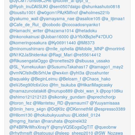
@JyCM17uhsvBCzR6
@lucifer_af
@pi_d_
@Ryoh_inuDAISUKI
@sen0507daigo
@shunkashuto0818
@tousitu1001
@w0gcm1PAzKMfncf
@wholmes221b
@yakumo_wall
@yamayama_nae
@asalice105
@a_iijimaa1
@Cafe_de_Rui_
@cobodo
@cocoadosnyanko1
@Hamachi_writer
@hazama1014
@hetadoku
@inkonokainusi
@Joban16000
@JrYbXBq3eP47DUO
@komeringosakura
@Ky06911440
@M8373
@minomushimaro
@mlle_ophelia
@Mobile_MNP
@moririn6
@N1K2JaShidenkai
@Ragi_Mari
@re55614412
@RikusengataOggo
@ronettes29
@sibuusa_ussako
@SL_Yumekuukan
@SusumuTakahas17
@tamago1_may2
@vmNCfs9xBbSrhUw
@wx4xn
@yht3a
@zoahunter
@aquakky
@BeginLeimu
@Beloam_f
@Chaos_hako
@eVJ5eg90fc6xUoo
@fm_tsukuba
@HikariMagicasky
@namazunotataki8
@nurupo889
@obi_wan_k
@pop108ku
@shimo121212123
@sikorsky_gundam
@sprechchorjp
@toron_fez
@Wantetsu_RD
@yamaumi7
@Yuuyamisaaa
@3min_hero_s4gn
@DdjK9z
@DKennethM
@espresso3389
@Hilomi130
@hokubukyuushuu
@Liddell_0124
@mgmg_Itarian
@naruhata
@opinel432
@P4BlPArWhxXnsyY
@qmyVQSEogsDgTIT
@queobnw
@rhythmsift
@satousui
@sleep_sheep2010
@SW_Nozawa