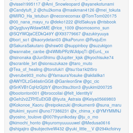
@vissel1995117
@Ami_Snowleopard
@ayanekotunami
@Candytuft_2
@chu2koma
@maskman4126
@mei_tokuta
@MIRO_Ha_tetubun
@neconecomax
@TomTom020175
@00_nana_mayu_ru
@deko1222
@IdSakuya
@ntsbook
@QygjtuvyWdaw5ME
@rice_1009
@somosomo_sun
@SQYWQjaCEDkQ49Y
@X93779667
@azukiryuuya
@bori_so1
@kaorydetan03
@kaPorunn
@RvsjuEm
@SakuraSakutaro
@shsw00
@suppinboy
@suzukigon
@wannabe_canbe
@4WMbPRzWJldpqTi
@EunL_xx
@isinonaka
@JunShimu
@Jupiter_kjsk
@kyochisuke74
@scranble_brt
@sionsuzukaze
@taro_muto
@Tea_of_healing
@torofuki1
@tsu1ba1ki2i5ro
@verube903_mohu
@YamauraYosuke
@akilalika1
@AWYDLzG46s6nGG8
@GanleonSrw
@gc_cic
@SnKVB1CqHzGj2bY
@ton3tsu3ton3
@yukimi200725
@bootonton001
@broccoliai
@felt_IdentityV
@Geh2v2ZRYEuEtGB
@Iyuta_Astraia
@Keiya05669803
@Kokonoe_Kaoru
@reipokezuki
@rokumen9
@suna_maru
@tukimi_syumi
@uno77386231
@x_chima_x
@YMYMMNJ
@yosino_toulove
@007thyunikoday
@ju_o_mo
@kimochi_honto
@kyuromyuuuuuwel
@Medusa0616
@shigajiro
@subjectiveW432
@yuki_little__V
@294kcfoirvy