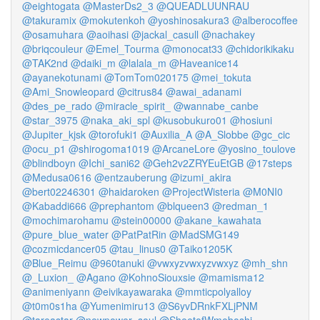
@eightogata
@MasterDs2_3
@QUEADLUUNRAU
@takuramix
@mokutenkoh
@yoshinosakura3
@alberocoffee
@osamuhara
@aoihasi
@jackal_casull
@nachakey
@briqcouleur
@Emel_Tourma
@monocat33
@chidorikikaku
@TAK2nd
@daiki_m
@lalala_m
@Haveanice14
@ayanekotunami
@TomTom020175
@mei_tokuta
@Ami_Snowleopard
@citrus84
@awai_adanami
@des_pe_rado
@miracle_spirit_
@wannabe_canbe
@star_3975
@naka_aki_spl
@kusobukuro01
@hosiuni
@Jupiter_kjsk
@torofuki1
@Auxilia_A
@A_Slobbe
@gc_cic
@ocu_p1
@shirogoma1019
@ArcaneLore
@yosino_toulove
@blindboyn
@Ichi_sani62
@Geh2v2ZRYEuEtGB
@17steps
@Medusa0616
@entzauberung
@izumi_akira
@bert02246301
@haidaroken
@ProjectWisteria
@M0NI0
@Kabaddi666
@prephantom
@blqueen3
@redman_1
@mochimarohamu
@stein00000
@akane_kawahata
@pure_blue_water
@PatPatRin
@MadSMG149
@cozmicdancer05
@tau_linus0
@Taiko1205K
@Blue_Reimu
@960tanuki
@vwxyzvwxyzvwxyz
@mh_shn
@_Luxion_
@Agano
@KohnoSiouxsie
@mamisma12
@animeniyann
@eivikayawaraka
@mmticpolyalloy
@t0m0s1ha
@Yumenimiru13
@S6yvDRnkFXLjPNM