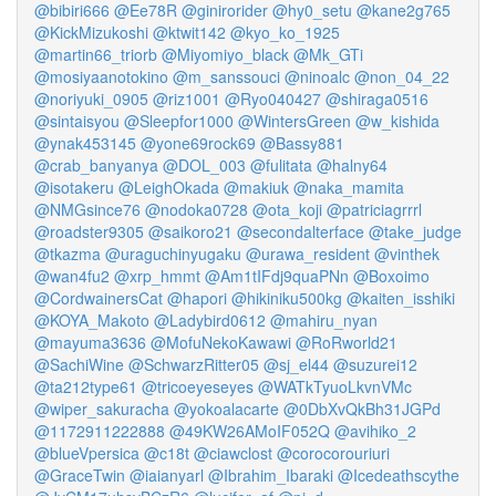
@bibiri666
@Ee78R
@ginirorider
@hy0_setu
@kane2g765
@KickMizukoshi
@ktwit142
@kyo_ko_1925
@martin66_triorb
@Miyomiyo_black
@Mk_GTi
@mosiyaanotokino
@m_sanssouci
@ninoalc
@non_04_22
@noriyuki_0905
@riz1001
@Ryo040427
@shiraga0516
@sintaisyou
@Sleepfor1000
@WintersGreen
@w_kishida
@ynak453145
@yone69rock69
@Bassy881
@crab_banyanya
@DOL_003
@fulitata
@halny64
@isotakeru
@LeighOkada
@makiuk
@naka_mamita
@NMGsince76
@nodoka0728
@ota_koji
@patriciagrrrl
@roadster9305
@saikoro21
@secondalterface
@take_judge
@tkazma
@uraguchinyugaku
@urawa_resident
@vinthek
@wan4fu2
@xrp_hmmt
@Am1tIFdj9quaPNn
@Boxoimo
@CordwainersCat
@hapori
@hikiniku500kg
@kaiten_isshiki
@KOYA_Makoto
@Ladybird0612
@mahiru_nyan
@mayuma3636
@MofuNekoKawawi
@RoRworld21
@SachiWine
@SchwarzRitter05
@sj_el44
@suzurei12
@ta212type61
@tricoeyeseyes
@WATkTyuoLkvnVMc
@wiper_sakuracha
@yokoalacarte
@0DbXvQkBh31JGPd
@1172911222888
@49KW26AMoIF052Q
@avihiko_2
@blueVpersica
@c18t
@ciawclost
@corocorouriuri
@GraceTwin
@iaianyarl
@Ibrahim_Ibaraki
@Icedeathscythe