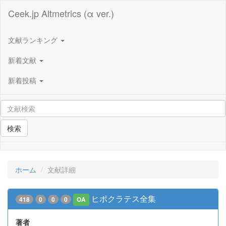
Ceek.jp Altmetrics (α ver.)
文献ランキング
新着文献
新着投稿
検索
ホーム
文献詳細
ヒポクラテス全集
418
0
0
0
OA
著者