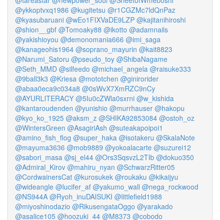
@tareastar
@newpower_soul
@SheetofWmeboshi
@ykkoptvxq1986
@kugitetsu
@r1CGZMc7ldQnPaz
@kyasubaruani
@wEo1FIXVaDE9LZP
@kajitanihiroshi
@shion__gbf
@Tomoaky88
@ikotto
@adamnails
@yakishioyou
@demonomania666
@imi_saga
@kanageohis1964
@soprano_mayurin
@kait8823
@Narumi_Satoru
@pseudo_toy
@ShibaNagame
@Seth_MMD
@silfeedo
@michael_angela
@raisuke333
@9ball3k3
@Kriesa
@mototchen
@ginirorider
@abaa0eca9c034a8
@0sWvX7XmRZC9nCy
@AYURLITERACY
@5Iu0cZWla0sxrni
@w_kishida
@kantaroudenden
@yunishio
@murrhauser
@hakopu
@kyo_ko_1925
@aksm_z
@SHIKA92853084
@ostoh_oz
@WintersGreen
@AsagiriAsh
@suteakapoipoi1
@amino_fish_flog
@super_haka
@isotakeru
@SkalaNote
@mayuma3636
@mob9889
@yokoalacarte
@suzurei12
@sabori_masa
@sj_el44
@Ors3SqsvzL2TIb
@dokuo350
@Admiral_Kirov
@mahiru_nyan
@SchwarzRitter05
@CordwainersCat
@kurosukek
@roukaku
@kikaijyu
@wideangle
@lucifer_af
@yakumo_wall
@nega_rockwood
@NS944A
@Ryoh_inuDAISUKI
@littlefield1988
@miyoshinodazio
@RikusengataOggo
@yarakado
@asalice105
@hoozuki_44
@M8373
@cobodo