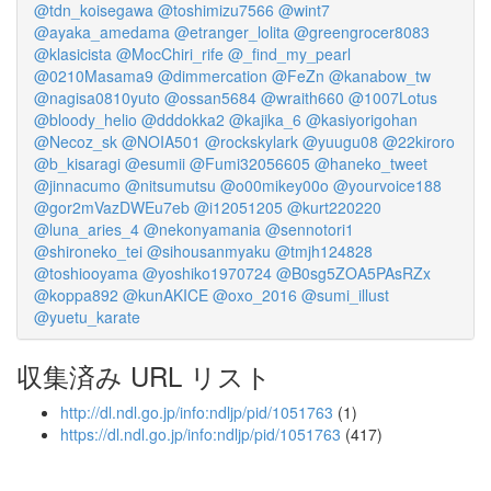
@tdn_koisegawa
@toshimizu7566
@wint7
@ayaka_amedama
@etranger_lolita
@greengrocer8083
@klasicista
@MocChiri_rife
@_find_my_pearl
@0210Masama9
@dimmercation
@FeZn
@kanabow_tw
@nagisa0810yuto
@ossan5684
@wraith660
@1007Lotus
@bloody_helio
@dddokka2
@kajika_6
@kasiyorigohan
@Necoz_sk
@NOIA501
@rockskylark
@yuugu08
@22kiroro
@b_kisaragi
@esumii
@Fumi32056605
@haneko_tweet
@jinnacumo
@nitsumutsu
@o00mikey00o
@yourvoice188
@gor2mVazDWEu7eb
@i12051205
@kurt220220
@luna_aries_4
@nekonyamania
@sennotori1
@shironeko_tei
@sihousanmyaku
@tmjh124828
@toshiooyama
@yoshiko1970724
@B0sg5ZOA5PAsRZx
@koppa892
@kunAKICE
@oxo_2016
@sumi_illust
@yuetu_karate
収集済み URL リスト
http://dl.ndl.go.jp/info:ndljp/pid/1051763
(1)
https://dl.ndl.go.jp/info:ndljp/pid/1051763
(417)