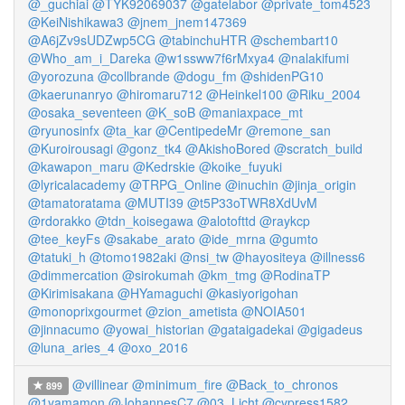
@_guchiai
@TYK92069037
@gatelabor
@private_tom4523
@KeiNishikawa3
@jnem_jnem147369
@A6jZv9sUDZwp5CG
@tabinchuHTR
@schembart10
@Who_am_i_Dareka
@w1ssww7f6rMxya4
@nalakifumi
@yorozuna
@collbrande
@dogu_fm
@shidenPG10
@kaerunanryo
@hiromaru712
@Heinkel100
@Riku_2004
@osaka_seventeen
@K_soB
@maniaxpace_mt
@ryunosinfx
@ta_kar
@CentipedeMr
@remone_san
@Kuroirousagi
@gonz_tk4
@AkishoBored
@scratch_build
@kawapon_maru
@Kedrskie
@koike_fuyuki
@lyricalacademy
@TRPG_Online
@inuchin
@jinja_origin
@tamatoratama
@MUTI39
@t5P33oTWR8XdUvM
@rdorakko
@tdn_koisegawa
@alotofttd
@raykcp
@tee_keyFs
@sakabe_arato
@ide_mrna
@gumto
@tatuki_h
@tomo1982aki
@nsi_tw
@hayositeya
@illness6
@dimmercation
@sirokumah
@km_tmg
@RodinaTP
@Kirimisakana
@HYamaguchi
@kasiyorigohan
@monoprixgourmet
@zion_ametista
@NOIA501
@jinnacumo
@yowai_historian
@gataigadekai
@gigadeus
@luna_aries_4
@oxo_2016
@villinear
@minimum_fire
@Back_to_chronos
899
@1yamamon
@JohannesC7
@03_Licht
@cypress1582