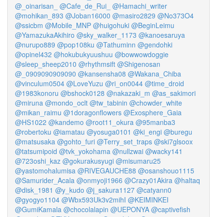
@_oinarisan_
@Cafe_de_Rui_
@Hamachi_writer
@mohikan_893
@Joban16000
@masiro2829
@No373O4
@ssicbm
@Mobile_MNP
@huigohuki
@BeginLeimu
@YamazukaAkihiro
@sky_walker_1173
@kanoesaruya
@nurupo889
@pop108ku
@Tathuminn
@gendohki
@opinel432
@hokubukyuushuu
@bowwowdoggie
@sleep_sheep2010
@rhythmsift
@Shigenosan
@_0909090909090
@kansensha08
@Wakana_Chiba
@vinculum0504
@LoveYuzu
@ri_on0044
@time_droid
@1983konoru
@bshock0128
@nakazaki_m
@as_sakimori
@miruna
@mondo_oclt
@tw_tabinin
@chowder_white
@mikan_raimu
@1doragonflowers
@Exosphere_Gaia
@HS1022
@kandemo
@root11_okura
@95manba3
@robertoku
@iamatau
@yosuga0101
@ki_engi
@buregu
@matsusaka
@gohto_furi
@Terry_set_traps
@ski7glsoox
@tatsumipoid
@tvk_yokohama
@nullzwai
@wacky141
@723oshi_kaz
@gokurakusyugi
@misumaru25
@yastomohalumisa
@RIVEGAUCHE88
@osanshouo1115
@Samurider_Acala
@onmyoji1966
@Crazy01Akira
@haltaq
@disk_1981
@y_kudo
@j_sakura1127
@catyann0
@gyogyo1104
@Wbx593Uk3v2mihI
@KEIMINKEI
@GumiKamala
@chocolalapin
@UEPONYA
@captivefish