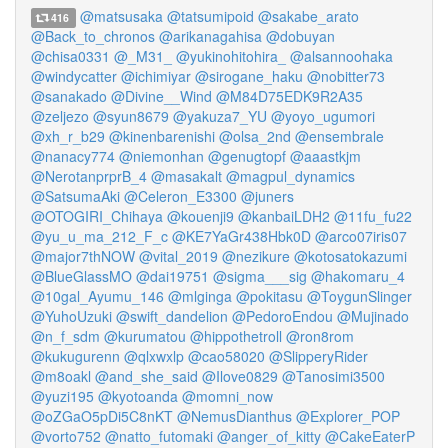
@matsusaka
@tatsumipoid
@sakabe_arato
416
@Back_to_chronos
@arikanagahisa
@dobuyan
@chisa0331
@_M31_
@yukinohitohira_
@alsannoohaka
@windycatter
@ichimiyar
@sirogane_haku
@nobitter73
@sanakado
@Divine__Wind
@M84D75EDK9R2A35
@zeljezo
@syun8679
@yakuza7_YU
@yoyo_ugumori
@xh_r_b29
@kinenbarenishi
@olsa_2nd
@ensembrale
@nanacy774
@niemonhan
@genugtopf
@aaastkjm
@NerotanprprB_4
@masakalt
@magpul_dynamics
@SatsumaAki
@Celeron_E3300
@juners
@OTOGIRI_Chihaya
@kouenji9
@kanbaiLDH2
@11fu_fu22
@yu_u_ma_212_F_c
@KE7YaGr438Hbk0D
@arco07iris07
@major7thNOW
@vital_2019
@nezikure
@kotosatokazumi
@BlueGlassMO
@dai19751
@sigma___sig
@hakomaru_4
@10gal_Ayumu_146
@mlginga
@pokitasu
@ToygunSlinger
@YuhoUzuki
@swift_dandelion
@PedoroEndou
@Mujinado
@n_f_sdm
@kurumatou
@hippothetroll
@ron8rom
@kukugurenn
@qlxwxlp
@cao58020
@SlipperyRider
@m8oakl
@and_she_said
@Ilove0829
@Tanosimi3500
@yuzi195
@kyotoanda
@momni_now
@oZGaO5pDi5C8nKT
@NemusDianthus
@Explorer_POP
@vorto752
@natto_futomaki
@anger_of_kitty
@CakeEaterP