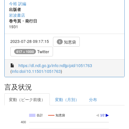
今裕 訳編
出版者
岩波書店
巻号頁・発行日
1931
2023-07-28 09:17:15
知恵袋
1
Twitter
417 + 1000
https://dl.ndl.go.jp/info:ndljp/pid/1051763
(
info:doi/10.11501/1051763
)
言及状況
変動（ピーク前後）
変動（月別）
分布
合計
知恵袋
1/2
400