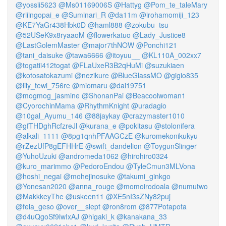
@yossii5623
@Ms01169006S
@Hattyg
@Pom_te_taleMary
@riiingopai_e
@Suminari_R
@da11m
@irohamomiji_123
@KE7YaGr438Hbk0D
@haml888
@zokubu_tsu
@52USeK9x8ryaaoM
@flowerkatuo
@Lady_Justice8
@LastGolemMaster
@major7thNOW
@Ponchi121
@tani_daisuke
@tawa6666
@itoyuu__
@KL110A_002xx7
@togatii412togat
@FLaUxeR3B2qHuMi
@suzukiaen
@kotosatokazumi
@nezikure
@BlueGlassMO
@gigio835
@lily_tewi_756re
@miomaru
@dai19751
@mogmog_jasmine
@ShonanPai
@Beacoolwoman1
@CyorochinMama
@RhythmKnight
@uradagio
@10gal_Ayumu_146
@88jaykay
@crazymaster1010
@gfTHDghRcfzreJl
@kurana_e
@pokitasu
@stolonifera
@alkali_1111
@8pg1qnhPFAAGCzE
@kuromekonikukyu
@rZezUfP8gEFHHrE
@swift_dandelion
@ToygunSlinger
@YuhoUzuki
@andromeda1062
@hirohiro0324
@kuro_marimmo
@PedoroEndou
@TyleCmun3MLVona
@hoshi_negai
@mohejinosuke
@takumi_ginkgo
@Yonesan2020
@anna_rouge
@momoirodoala
@numutwo
@MakkkeyThe
@uskeen11
@XE5nI3sZNy82puj
@fela_geso
@over__slept
@ron8rom
@877Potapota
@d4uQgoSf9iwIxAJ
@higaki_k
@kanakana_33