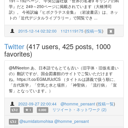
191～192ページ、 中央公論社版『世界の名著9 ギリシアの科
学』だと 249～250ページに掲載されています（大橋博司
訳）。 今裕訳編『ヒポクラテス全集』（岩波書店）は、ネッ
トの「近代デジタルライブラリー」で閲覧でき ...
2015-12-14 02:32:00
1121119175
(
投稿一覧
)
Twitter
(417 users, 425 posts, 1000
favorites)
@MNeeton あ、日本語でもとても古い（旧字体・旧仮名遣い
の）翻訳ですが、国会図書館のサイトでご覧いただけます
ね。https://t.co/EGMJfUcfCS （タイトルは講義で扱う順に、
「古代医学」「空気と水と場所」「神聖病」「流行病」「宣
誓」となっています。）
2022-09-27 22:00:44
@homme_pensant
(
投稿一覧
)
リツイート・ネットワーク (2)
2
1
0.000
@sumidatomohisa
@homme_pensant
2