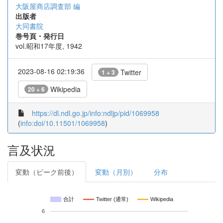
大阪屋商店調査部 編
出版者
大同書院
巻号頁・発行日
vol.昭和17年度, 1942
2023-08-16 02:19:36
Twitter
1 + 3
Wikipedia
20 + 6
https://dl.ndl.go.jp/info:ndljp/pid/1069958
(
info:doi/10.11501/1069958
)
言及状況
変動（ピーク前後）
変動（月別）
分布
合計
Twitter (通常)
Wikipedia
6