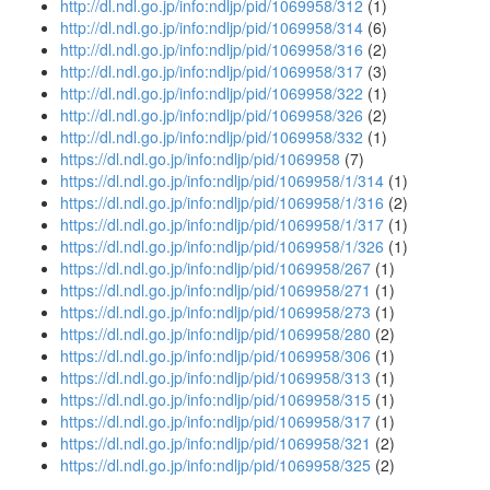
http://dl.ndl.go.jp/info:ndljp/pid/1069958/312
(1)
http://dl.ndl.go.jp/info:ndljp/pid/1069958/314
(6)
http://dl.ndl.go.jp/info:ndljp/pid/1069958/316
(2)
http://dl.ndl.go.jp/info:ndljp/pid/1069958/317
(3)
http://dl.ndl.go.jp/info:ndljp/pid/1069958/322
(1)
http://dl.ndl.go.jp/info:ndljp/pid/1069958/326
(2)
http://dl.ndl.go.jp/info:ndljp/pid/1069958/332
(1)
https://dl.ndl.go.jp/info:ndljp/pid/1069958
(7)
https://dl.ndl.go.jp/info:ndljp/pid/1069958/1/314
(1)
https://dl.ndl.go.jp/info:ndljp/pid/1069958/1/316
(2)
https://dl.ndl.go.jp/info:ndljp/pid/1069958/1/317
(1)
https://dl.ndl.go.jp/info:ndljp/pid/1069958/1/326
(1)
https://dl.ndl.go.jp/info:ndljp/pid/1069958/267
(1)
https://dl.ndl.go.jp/info:ndljp/pid/1069958/271
(1)
https://dl.ndl.go.jp/info:ndljp/pid/1069958/273
(1)
https://dl.ndl.go.jp/info:ndljp/pid/1069958/280
(2)
https://dl.ndl.go.jp/info:ndljp/pid/1069958/306
(1)
https://dl.ndl.go.jp/info:ndljp/pid/1069958/313
(1)
https://dl.ndl.go.jp/info:ndljp/pid/1069958/315
(1)
https://dl.ndl.go.jp/info:ndljp/pid/1069958/317
(1)
https://dl.ndl.go.jp/info:ndljp/pid/1069958/321
(2)
https://dl.ndl.go.jp/info:ndljp/pid/1069958/325
(2)