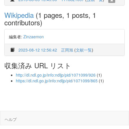
Wikipedia
(1 pages, 1 posts, 1
contributors)
編集者:
Zinzaemon
2023-08-12 12:56:42
正岡旭
(
文献一覧
)
収集済み URL リスト
http://dl.ndl.go.jp/info:ndljp/pid/1071099/926
(1)
https://dl.ndl.go.jp/info:ndljp/pid/1071099/865
(1)
ヘルプ