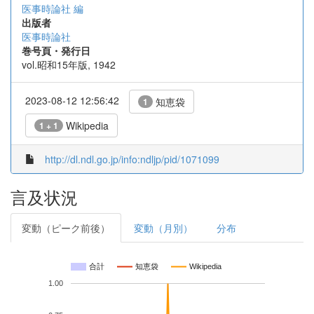
医事時論社 編
出版者
医事時論社
巻号頁・発行日
vol.昭和15年版, 1942
2023-08-12 12:56:42
知恵袋
1
Wikipedia
1 + 1
http://dl.ndl.go.jp/info:ndljp/pid/1071099
言及状況
変動（ピーク前後）
変動（月別）
分布
合計
知恵袋
Wikipedia
1.00