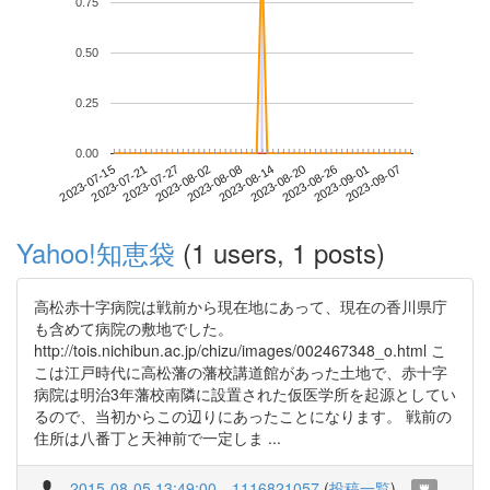
0.75
0.50
0.25
0.00
2023-09-01
2023-07-15
2023-08-02
2023-08-20
2023-09-07
2023-07-21
2023-08-08
2023-08-26
2023-07-27
2023-08-14
Yahoo!知恵袋
(1 users, 1 posts)
高松赤十字病院は戦前から現在地にあって、現在の香川県庁
も含めて病院の敷地でした。
http://tois.nichibun.ac.jp/chizu/images/002467348_o.html こ
こは江戸時代に高松藩の藩校講道館があった土地で、赤十字
病院は明治3年藩校南隣に設置された仮医学所を起源としてい
るので、当初からこの辺りにあったことになります。 戦前の
住所は八番丁と天神前で一定しま ...
2015-08-05 13:49:00
1116821057
(
投稿一覧
)