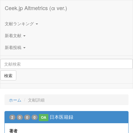
Ceek.jp Altmetrics (α ver.)
文献ランキング
新着文献
新着投稿
検索
ホーム
文献詳細
日本医籍録
2
0
0
0
OA
著者