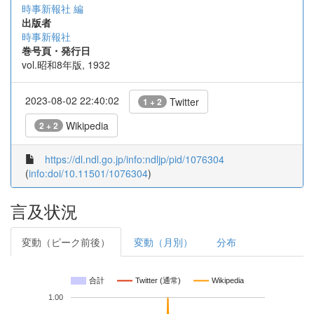
時事新報社 編
出版者
時事新報社
巻号頁・発行日
vol.昭和8年版, 1932
2023-08-02 22:40:02
Twitter
1 + 2
Wikipedia
2 + 2
https://dl.ndl.go.jp/info:ndljp/pid/1076304
(
info:doi/10.11501/1076304
)
言及状況
変動（ピーク前後）
変動（月別）
分布
合計
Twitter (通常)
Wikipedia
1.00