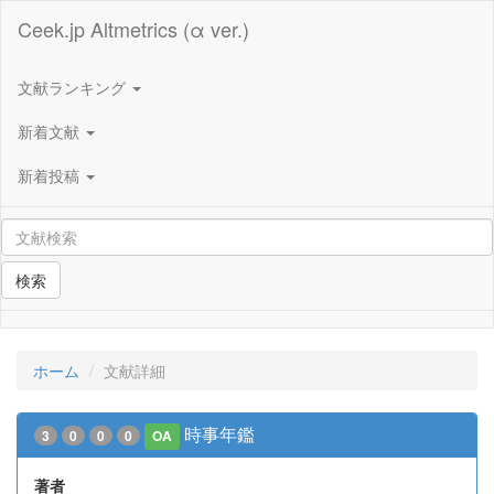
Ceek.jp Altmetrics (α ver.)
文献ランキング
新着文献
新着投稿
検索
ホーム
文献詳細
時事年鑑
3
0
0
0
OA
著者