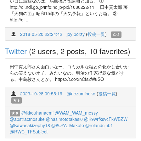
い日に最適なのは、扇風機と怪談噺と知る。 ①
http://dl.ndl.go.jp/info:ndljp/pid/1080222/11 田中貢太郎 著
「天狗の面」昭和15年の「天気予報」というお噺。 ②
http://dl ...
2018-05-20 22:24:42
joy porzy
(
投稿一覧
)
2
Twitter
(2 users, 2 posts, 10 favorites)
田中貢太郎さん面白いなー。コミカルな狸との化かし合いか
らの笑えないオチ、みたいなの、明治の作家得意な気がす
る。中島敦さんとか。 https://t.co/xnCfs2W8SQ
2023-10-28 09:55:19
@nezuminoko
(
投稿一覧
)
9
@ikkouhanaemi
@WAM_WAM_messy
9
@abstractnosuke
@hasimototakasi0
@K9wrfksvcFkWBZW
@Kawasakizephy18
@KOYA_Makoto
@rolandclub1
@RWC_TFSubject