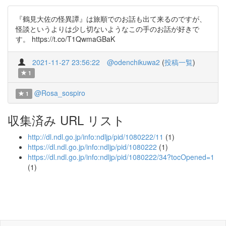
『鶴見大佐の怪異譚』は旅順でのお話も出て来るのですが、
怪談というよりは少し切ないようなこの手のお話が好きで
す。 https://t.co/T1QwmaGBaK
2021-11-27 23:56:22
@odenchikuwa2
(
投稿一覧
)
1
@Rosa_sospiro
1
収集済み URL リスト
http://dl.ndl.go.jp/info:ndljp/pid/1080222/11
(1)
https://dl.ndl.go.jp/info:ndljp/pid/1080222
(1)
https://dl.ndl.go.jp/info:ndljp/pid/1080222/34?tocOpened=1
(1)