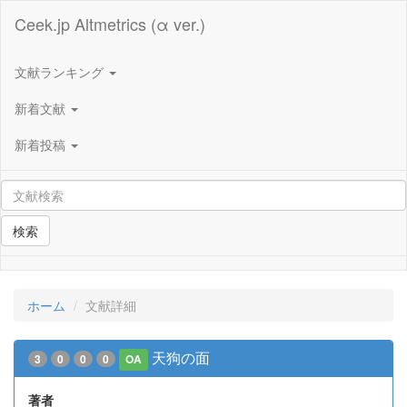
Ceek.jp Altmetrics (α ver.)
文献ランキング
新着文献
新着投稿
検索
ホーム
文献詳細
天狗の面
3
0
0
0
OA
著者