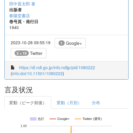
田中貢太郎 著
出版者
春陽堂書店
巻号頁・発行日
1940
2023-10-28 09:55:19
Google+
1
Twitter
2 + 10
https://dl.ndl.go.jp/info:ndljp/pid/1080222
(
info:doi/10.11501/1080222
)
言及状況
変動（ピーク前後）
変動（月別）
分布
合計
Google+
Twitter (通常)
1.00