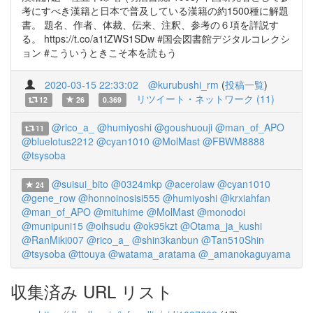
考にすべき漢籍と日本で普及している漢籍の約1500種に解題
書。 題名、作者、体裁、伝来、注釈、参考の６項を詳説す
る。 https://t.co/a1tZWS1SDw #国会図書館デジタルコレクシ
ョン #こういうときこそ本を読もう
2020-03-15 22:33:02
@kurubushi_rm
(
投稿一覧
)
リツイート・ネットワーク (11)
12
26
0.369
@rico_a_
@humiyoshi
@goushuouji
@man_of_APO
11
@bluelotus2212
@cyan1010
@MolMast
@FBWM8888
@tsysoba
@suisui_bito
@0324mkp
@acerolaw
@cyan1010
24
@gene_row
@honnoinosisi555
@humiyoshi
@krxiahfan
@man_of_APO
@mituhime
@MolMast
@monodoi
@munipuni15
@oihsudu
@ok95kzt
@Otama_ja_kushi
@RanMiki007
@rico_a_
@shin3kanbun
@Tan510Shin
@tsysoba
@ttouya
@watama_aratama
@_amanokaguyama
収集済み URL リスト