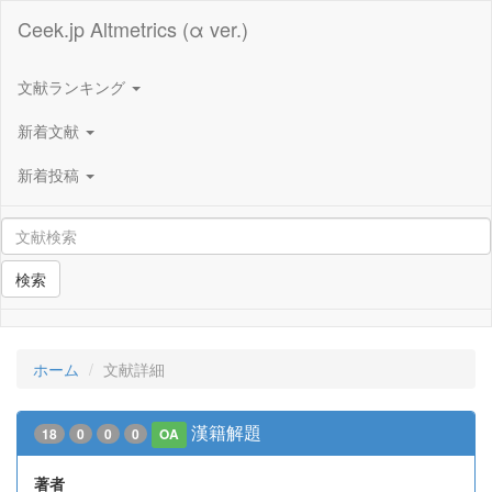
Ceek.jp Altmetrics (α ver.)
文献ランキング
新着文献
新着投稿
検索
ホーム
文献詳細
漢籍解題
18
0
0
0
OA
著者