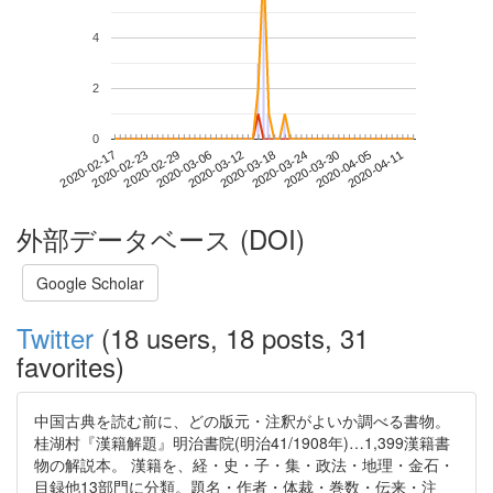
4
2
0
2020-04-05
2020-02-17
2020-03-06
2020-03-24
2020-04-11
2020-02-23
2020-03-12
2020-03-30
2020-02-29
2020-03-18
外部データベース (DOI)
Google Scholar
Twitter
(18 users, 18 posts, 31
favorites)
中国古典を読む前に、どの版元・注釈がよいか調べる書物。
桂湖村『漢籍解題』明治書院(明治41/1908年)…1,399漢籍書
物の解説本。 漢籍を、経・史・子・集・政法・地理・金石・
目録他13部門に分類。題名・作者・体裁・巻数・伝来・注