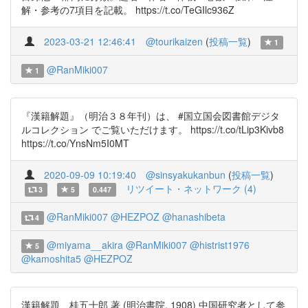
解・参考の7項目を記載。 https://t.co/TeGIlc936Z
2023-03-21 12:46:41
@tourikaizen
(
投稿一覧
)
1
@RanMiki007
1
『漢籍解題』（明治３８年刊）は、 #国立国会図書館デジタ
ルコレクション でご覧いただけます。 https://t.co/tLip3Kivb8
https://t.co/YnsNm5I0MT
2020-09-09 10:19:40
@sinsyakukanbun
(
投稿一覧
)
リツイート・ネットワーク (4)
3
5
0.447
@RanMiki007
@HEZPOZ
@hanashibeta
4
@miyama__akira
@RanMiki007
@histrist1976
5
@kamoshita5
@HEZPOZ
漢籍解題 桂五十郎 著 (明治書院, 1908) 中国研究者として参