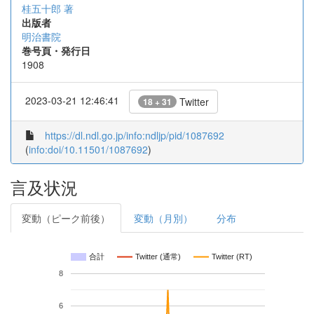
桂五十郎 著
出版者
明治書院
巻号頁・発行日
1908
2023-03-21 12:46:41
Twitter
18 + 31
https://dl.ndl.go.jp/info:ndljp/pid/1087692
(
info:doi/10.11501/1087692
)
言及状況
変動（ピーク前後）
変動（月別）
分布
合計
Twitter (通常)
Twitter (RT)
8
6