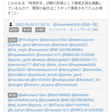
にかかわる「時局作文」試験の対策として模範文例を掲載し
ているもので、愛国小論文はこうやって量産されてたんか感
すごい
2022-05-20 01:30:10
@hayakawa2600
(
投稿一覧
)
リツイート・ネットワーク (36)
39
57
0.406
@YinJingren
@akinotano73ten
@siseinosyomin
36
@genko_gen3
@muromav
@shirassh
@vyx02237
@ma_angie
@tanosensei
@AK1AZnSlbJ86Wxj
@hayakawa2600
@mtcedar1972
@NIKOLAI12345556
@genko_gen3
@tokoyo
@diccogiale21
@Moe55591711
@wintertop777
@8Octp
@aho_dhara
@hayakawa2600
@vyx02237
@renewalopenno3
@diccogiale21
@ameiri3ko
@erinaBeer
@yoshiyuki_kondo
@genko_gen3
@miurakuraki
@ic1000000
@nadaynada3
@Askeladd_Art
@okugee
@minami_aoyama
@henchinsai3
@akinotano73ten
@h847999923
@shirassh
50
@LoveIsNotLoving
@pinola0428
@AK1AZnSlbJ86Wxj
@eiji_kudoh
@grizzly_41
@HTsczzi
@kzf19450502
@k_kaheri
@rsuzutani
@mtcedar1972
@NIKOLAI12345556