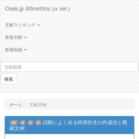
Ceek.jp Altmetrics (α ver.)
文献ランキング
新着文献
新着投稿
検索
ホーム
文献詳細
試験によく出る時局作文の作成法と模
31
0
0
0
範文例