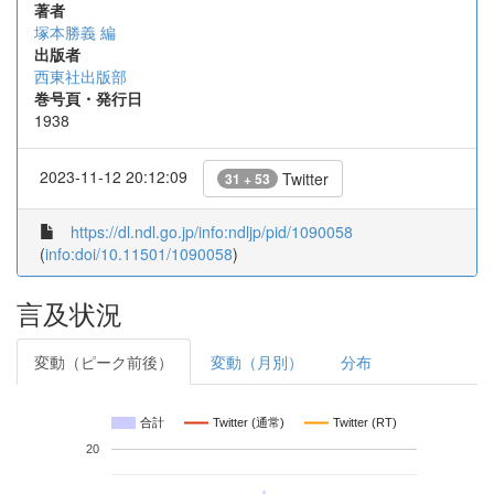
著者
塚本勝義 編
出版者
西東社出版部
巻号頁・発行日
1938
2023-11-12 20:12:09
Twitter
31 + 53
https://dl.ndl.go.jp/info:ndljp/pid/1090058
(
info:doi/10.11501/1090058
)
言及状況
変動（ピーク前後）
変動（月別）
分布
合計
Twitter (通常)
Twitter (RT)
20