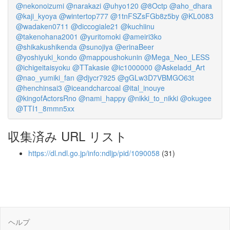
@nekonoizumi
@narakazi
@uhyo120
@8Octp
@aho_dhara
@kaji_kyoya
@wintertop777
@1tnFSZsFGb8z5by
@KL0083
@wadaken0711
@diccogiale21
@kuchiinu
@takenohana2001
@yuritomoki
@ameiri3ko
@shikakushikenda
@sunojiya
@erinaBeer
@yoshiyuki_kondo
@mappoushokunin
@Mega_Neo_LESS
@ichigeitaisyoku
@TTakasie
@ic1000000
@Askeladd_Art
@nao_yumiki_fan
@djycr7925
@gGLw3D7VBMGO63t
@henchinsai3
@iceandcharcoal
@ital_inouye
@kingofActorsRno
@nami_happy
@nikki_to_nikki
@okugee
@TTI1_8mmn5xx
収集済み URL リスト
https://dl.ndl.go.jp/info:ndljp/pid/1090058
(31)
ヘルプ