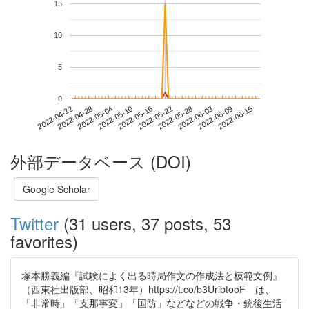
15
10
5
0
2022-06-09
2022-04-22
2022-05-10
2022-05-28
2022-06-15
2022-04-28
2022-05-16
2022-06-03
2022-05-04
2022-05-22
外部データベース (DOI)
Google Scholar
Twitter
(31 users, 37 posts, 53
favorites)
塚本勝義編『試験によく出る時局作文の作成法と模範文例』
（西東社出版部、昭和13年）https://t.co/b3UribtooF は、
「非常時」「支那事変」「国防」などなどの戦争・銃後生活