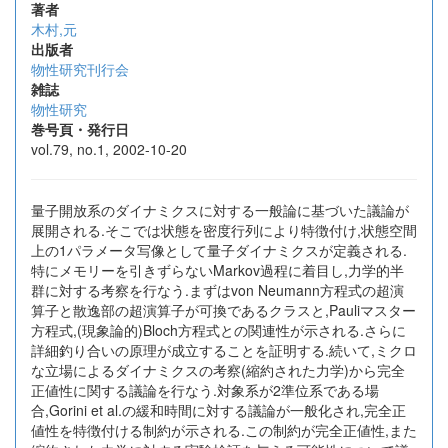
著者
木村,元
出版者
物性研究刊行会
雑誌
物性研究
巻号頁・発行日
vol.79, no.1, 2002-10-20
量子開放系のダイナミクスに対する一般論に基づいた議論が
展開される.そこでは状態を密度行列により特徴付け,状態空間
上の1パラメータ写像として量子ダイナミクスが定義される.
特にメモリーを引きずらないMarkov過程に着目し,力学的半
群に対する考察を行なう.まずはvon Neumann方程式の超演
算子と散逸部の超演算子が可換であるクラスと,Pauliマスター
方程式,(現象論的)Bloch方程式との関連性が示される.さらに
詳細釣り合いの原理が成立することを証明する.続いて,ミクロ
な立場によるダイナミクスの考察(縮約された力学)から完全
正値性に関する議論を行なう.対象系が2準位系である場
合,Gorini et al.の緩和時間に対する議論が一般化され,完全正
値性を特徴付ける制約が示される.この制約が完全正値性,また