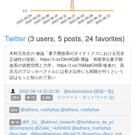
0.0
2022-05-15
2022-03-28
2022-04-15
2022-05-03
2022-05-21
2022-04-03
2022-04-21
2022-05-09
2022-04-09
2022-04-27
Twitter
(3 users, 5 posts, 24 favorites)
木村元先生の 修論「量子開放系のダイナミクスにおける完全
正値性の役割」 https://t.co/ObrtilQiBl 博論「有限準位量子開
放系の状態空間と力学」 https://t.co/7bMa8OI5Bl 後者の、高
次元のブロッホベクトルには長さ以外にも制限が付くという
話はもっと知られて良い
2022-08-14 22:22:36
@subarusatosi
(
投稿一覧
)
リツイート・ネットワーク (2)
4
15
0.289
@adhara_mathphys
@adhara_mathphys
2
@K_Cu_
@akinori_kawachi
@tachibana_da_yo
12
@tomopiyoq
@Zukki_14000605
@adhara_mathphys
@enuishi_
@KenjiNakahira
@kzhk75
@neet2go
@orz_ted