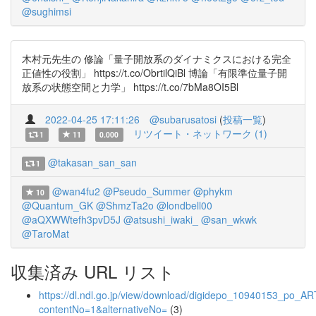
@sughimsi
木村元先生の 修論「量子開放系のダイナミクスにおける完全
正値性の役割」 https://t.co/ObrtilQiBl 博論「有限準位量子開
放系の状態空間と力学」 https://t.co/7bMa8OI5Bl
2022-04-25 17:11:26
@subarusatosi
(
投稿一覧
)
リツイート・ネットワーク (1)
1
11
0.000
@takasan_san_san
1
@wan4fu2
@Pseudo_Summer
@phykm
10
@Quantum_GK
@ShmzTa2o
@londbell00
@aQXWWtefh3pvD5J
@atsushi_iwaki_
@san_wkwk
@TaroMat
収集済み URL リスト
https://dl.ndl.go.jp/view/download/digidepo_10940153_po_
contentNo=1&alternativeNo=
(3)