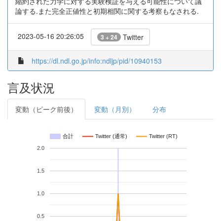
縮約された力学に対する実験検証を与える可能性について議
論する.また完全正値性と初期相関に関する考察もなされる.
2023-05-16 20:26:05
Twitter
3 + 24
https://dl.ndl.go.jp/info:ndljp/pid/10940153
言及状況
変動（ピーク前後）
変動（月別）
分布
合計
Twitter (通常)
Twitter (RT)
2.0
1.5
1.0
0.5