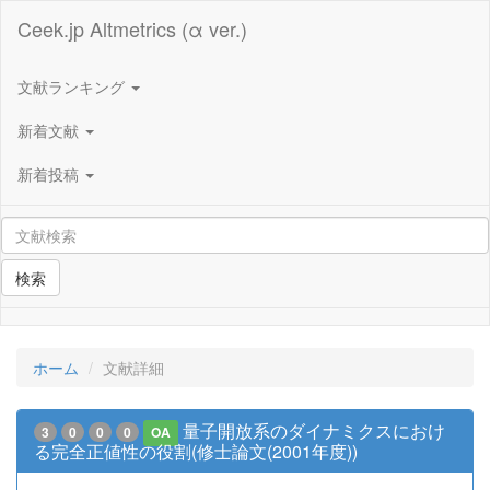
Ceek.jp Altmetrics (α ver.)
文献ランキング
新着文献
新着投稿
検索
ホーム
文献詳細
量子開放系のダイナミクスにおけ
3
0
0
0
OA
る完全正値性の役割(修士論文(2001年度))