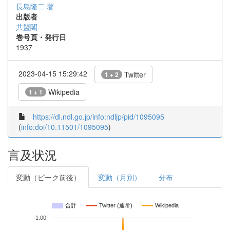
長島隆二 著
出版者
共盟閣
巻号頁・発行日
1937
2023-04-15 15:29:42
Twitter
1 + 2
Wikipedia
1 + 1
https://dl.ndl.go.jp/info:ndljp/pid/1095095
(
info:doi/10.11501/1095095
)
言及状況
変動（ピーク前後）
変動（月別）
分布
合計
Twitter (通常)
Wikipedia
1.00