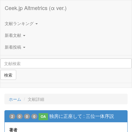
Ceek.jp Altmetrics (α ver.)
文献ランキング
新着文献
新着投稿
検索
ホーム
文献詳細
独房に正座して : 三位一体序説
2
0
0
0
OA
著者