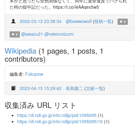
本かと思ったら全然関係なくて、同年に選挙違反でパクられ
た時の獄中記だった。https://t.co/l4AAqex5w5
2022-03-12 23:38:34
@bowwowolf
(
投稿一覧
)
3
@awazu21
@nekonoizumi
2
Wikipedia
(1 pages, 1 posts, 1
contributors)
編集者:
Fukupow
2023-04-15 15:29:42
長島隆二
(
文献一覧
)
収集済み URL リスト
https://dl.ndl.go.jp/info:ndljp/pid/1095095
(1)
https://dl.ndl.go.jp/info:ndljp/pid/1095095/16
(1)