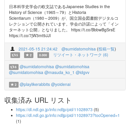
日本科学史学会の欧文誌であるJapanese Studies in the
History of Science（1965～79）とHistoria
Scientiarum（1980～2009）が、国立国会図書館デジタルコ
レクションで公開されています。学会の許諾によって「イン
ターネット公開」となりました。 https://t.co/BbbwBgSrsE
https://t.co/7jW3mt9JJI
2021-05-15 21:24:42
@sumidatomohisa
(
投稿一覧
)
リツイート・ネットワーク (6)
5
2
0.000
@sumidatomohisa
@sumidatomohisa
6
@sumidatomohisa
@masuda_ko_1
@idgvv
@playlikerabbits
@yoidenai
2
収集済み URL リスト
https://dl.ndl.go.jp/info:ndljp/pid/11028973
(5)
https://dl.ndl.go.jp/info:ndljp/pid/11028973?tocOpened=1
(1)