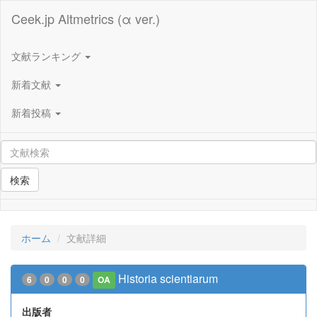
Ceek.jp Altmetrics (α ver.)
文献ランキング
新着文献
新着投稿
検索
ホーム
文献詳細
Historia scientiarum
6
0
0
0
OA
出版者