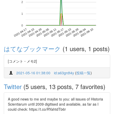
2
1
0
2021-06-04
2021-04-17
2021-05-05
2021-05-23
2021-06-10
2021-04-23
2021-05-11
2021-05-29
2021-04-29
2021-05-17
はてなブックマーク
(1 users, 1 posts)
[コメント・メモ2]
2021-05-16 01:38:00
id:a63grdt4y
(
投稿一覧
)
Twitter
(5 users, 13 posts, 7 favorites)
A good news to me and maybe to you: all issues of Historia
Scientiarum until 2009 digitised and available, as far as I
could check: https://t.co/RYahtdTb6r