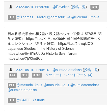
2022-02-16 22:36:50
@Davidino
(
投稿一覧
)
3
@Thomas__Morel
@domitour974
@HelenaDurnova
3
日本科学史学会の和文誌・欧文誌のウェブ公開 J-STAGE『科
学史研究』 https://t.co/XnMpxeQbbH 国立国会図書館デジタ
ルコレクション 『科学史研究』 https://t.co/9fewqkfOiS
Japanese Studies in the History of Science
https://t.co/0vr6YnUJDu Historia Scientiarum
https://t.co/7jW3mt9JJI
2021-05-16 11:08:16
@sumidatomohisa
(
投稿一覧
)
リツイート・ネットワーク (4)
4
1
0.000
@masuda_ko_1
@masuda_ko_1
@sumidatomohisa
4
@sumidatomohisa
@SAITO_Yasuaki
1