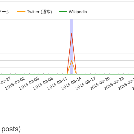
マーク
Twitter (通常)
Wikipedia
2015-03-20
2015-03-23
2015-03
-02-27
2
2015-03-02
2015-03-05
2015-03-08
2015-03-11
2015-03-14
2015-03-17
 posts)