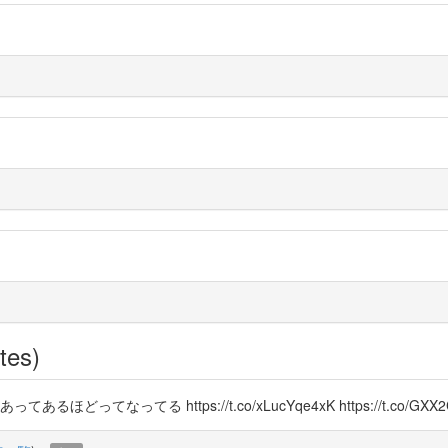
tes)
なってる https://t.co/xLucYqe4xK https://t.co/GXX2