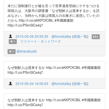
未だに強制連行とか嘘を言って世界遺産登録にケチをつける
韓国人は、大阪市の調査書「なぜ朝鮮人は渡来するか」を読
みなさい。当時から大阪は韓国人の出稼ぎに迷惑していたの
だから http://t.co/aKKPOfCBiL #帝國圖書館
http://t.co/PSmSlCs4q7
2015-05-08 20:55:30
@tomotubby
(
投稿一覧
)
2
リツイート・ネットワーク
1
@sharabudd
1
なぜ朝鮮人は渡来するか http://t.co/aKKPOfCBiL #帝國圖書館
http://t.co/PSmSlCs4q7
2015-05-04 16:06:03
@tomotubby
(
投稿一覧
)
なぜ朝鮮人は渡来するか http://t.co/aKKPOfCBiL #帝國圖書館
http://t.co/PSmSlCs4q7