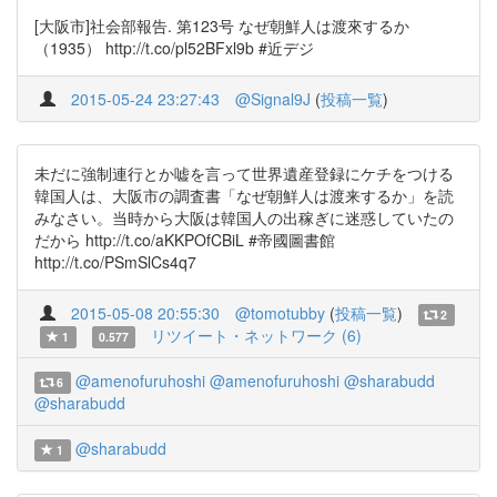
[大阪市]社会部報告. 第123号 なぜ朝鮮人は渡來するか
（1935） http://t.co/pl52BFxl9b #近デジ
2015-05-24 23:27:43
@Signal9J
(
投稿一覧
)
未だに強制連行とか嘘を言って世界遺産登録にケチをつける
韓国人は、大阪市の調査書「なぜ朝鮮人は渡来するか」を読
みなさい。当時から大阪は韓国人の出稼ぎに迷惑していたの
だから http://t.co/aKKPOfCBiL #帝國圖書館
http://t.co/PSmSlCs4q7
2015-05-08 20:55:30
@tomotubby
(
投稿一覧
)
2
リツイート・ネットワーク (6)
1
0.577
@amenofuruhoshi
@amenofuruhoshi
@sharabudd
6
@sharabudd
@sharabudd
1