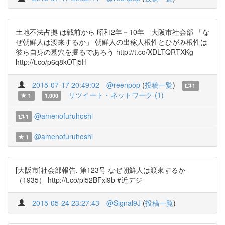
土地不法占拠 は戦前から 昭和2年－10年 大阪市社会部 「な
ぜ朝鮮人は渡来するか」 朝鮮人の出稼人根性とひがみ根性は
彼ら自身の墓穴を掘るであろう http://t.co/XDLTQRTXKg
http://t.co/p6q8kOTj5H
2015-07-17 20:49:02
@reenpop
(
投稿一覧
)
1
リツイート・ネットワーク (1)
1
1.000
@amenofuruhoshi
1
@amenofuruhoshi
1
[大阪市]社会部報告. 第123号 なぜ朝鮮人は渡來するか
（1935） http://t.co/pl52BFxl9b #近デジ
2015-05-24 23:27:43
@Signal9J
(
投稿一覧
)