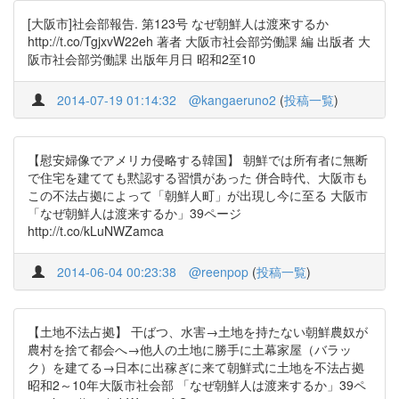
[大阪市]社会部報告. 第123号 なぜ朝鮮人は渡來するか
http://t.co/TgjxvW22eh 著者 大阪市社会部労働課 編 出版者 大
阪市社会部労働課 出版年月日 昭和2至10
2014-07-19 01:14:32
@kangaeruno2
(
投稿一覧
)
【慰安婦像でアメリカ侵略する韓国】 朝鮮では所有者に無断
で住宅を建てても黙認する習慣があった 併合時代、大阪市も
この不法占拠によって「朝鮮人町」が出現し今に至る 大阪市
「なぜ朝鮮人は渡来するか」39ページ
http://t.co/kLuNWZamca
2014-06-04 00:23:38
@reenpop
(
投稿一覧
)
【土地不法占拠】 干ばつ、水害→土地を持たない朝鮮農奴が
農村を捨て都会へ→他人の土地に勝手に土幕家屋（バラッ
ク）を建てる→日本に出稼ぎに来て朝鮮式に土地を不法占拠
昭和2～10年大阪市社会部 「なぜ朝鮮人は渡来するか」39ペ