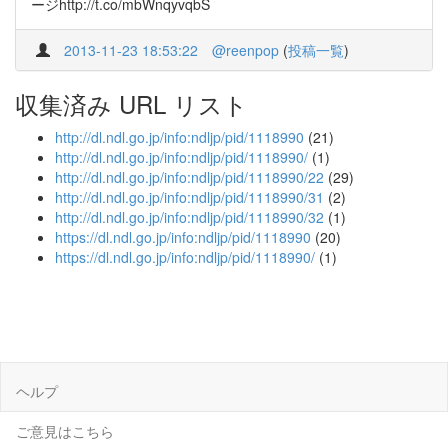
ージhttp://t.co/mbWnqyvqbS
2013-11-23 18:53:22
@reenpop
(
投稿一覧
)
収集済み URL リスト
http://dl.ndl.go.jp/info:ndljp/pid/1118990
(21)
http://dl.ndl.go.jp/info:ndljp/pid/1118990/
(1)
http://dl.ndl.go.jp/info:ndljp/pid/1118990/22
(29)
http://dl.ndl.go.jp/info:ndljp/pid/1118990/31
(2)
http://dl.ndl.go.jp/info:ndljp/pid/1118990/32
(1)
https://dl.ndl.go.jp/info:ndljp/pid/1118990
(20)
https://dl.ndl.go.jp/info:ndljp/pid/1118990/
(1)
ヘルプ
ご意見はこちら