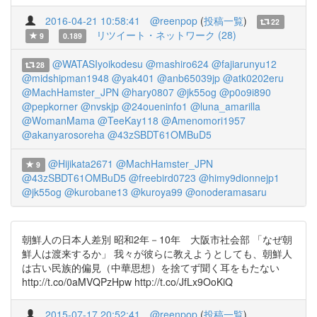
2016-04-21 10:58:41
@reenpop
(
投稿一覧
)
22
リツイート・ネットワーク (28)
9
0.189
@WATASIyoikodesu
@mashiro624
@fajiarunyu12
28
@midshipman1948
@yak401
@anb65039jp
@atk0202eru
@MachHamster_JPN
@hary0807
@jk55og
@p0o9i890
@pepkorner
@nvskjp
@24oueninfo1
@luna_amarilla
@WomanMama
@TeeKay118
@Amenomori1957
@akanyarosoreha
@43zSBDT61OMBuD5
@Hijikata2671
@MachHamster_JPN
9
@43zSBDT61OMBuD5
@freebird0723
@himy9dionnejp1
@jk55og
@kurobane13
@kuroya99
@onoderamasaru
朝鮮人の日本人差別 昭和2年－10年 大阪市社会部 「なぜ朝
鮮人は渡来するか」 我々が彼らに教えようとしても、朝鮮人
は古い民族的偏見（中華思想）を捨てず聞く耳をもたない
http://t.co/0aMVQPzHpw http://t.co/JfLx9OoKiQ
2015-07-17 20:52:41
@reenpop
(
投稿一覧
)