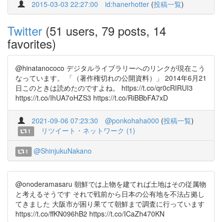
2015-03-03 22:27:00
id:hanerhotter
(
投稿一覧
)
Twitter
(51 users, 79 posts, 14
favorites)
@hinatanococo デジタルライブラリーへのリンクが現在こう
なっています。 「（著作権切れの公開資料）」 2014年6月21
日このときは読めたのですよね。 https://t.co/qr0cRIRUI3
https://t.co/IhUA7oHZS3 https://t.co/RiBBbFA7xD
2021-09-06 07:23:30
@ponkohaha000
(
投稿一覧
)
リツイート・ネットワーク (1)
1
@ShinjukuNakano
1
@onoderamasaru 朝鮮では上物を建てれば土地はその従属物
と考えるそうです それで戦前から日本の公有地を不法占拠し
てきました 大阪市が困り果てて朝鮮まで調査に行っています
https://t.co/ffKN096hB2 https://t.co/ICaZh470KN