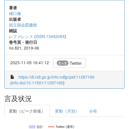
著者
樋口修
出版者
国立国会図書館
雑誌
レファレンス
(
ISSN:1349208X
)
巻号頁・発行日
no.821, 2019-06
2023-11-05 16:41:12
Twitter
2 + 2
https://dl.ndl.go.jp/info:ndljp/pid/11297160
(
info:doi/10.11501/11297160
)
言及状況
変動（ピーク前後）
変動（月別）
分布
合計
Twitter (通常)