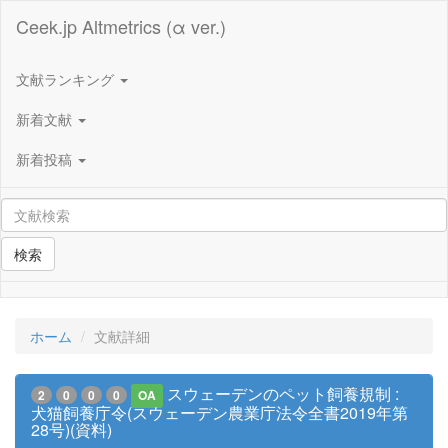
Ceek.jp Altmetrics (α ver.)
文献ランキング
新着文献
新着投稿
検索
ホーム
文献詳細
スウェーデンのペット飼養規制 :
2
0
0
0
OA
犬猫飼養庁令(スウェーデン農業庁法令全書2019年第
28号)(資料)