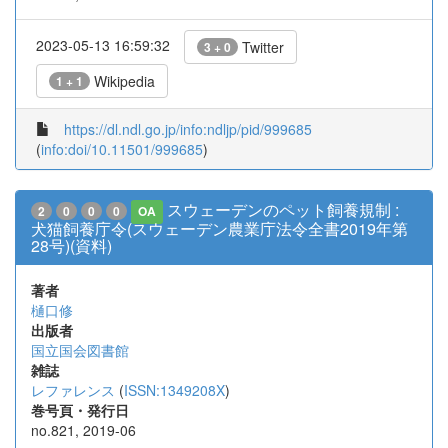
2023-05-13 16:59:32
Twitter
3 + 0
Wikipedia
1 + 1
https://dl.ndl.go.jp/info:ndljp/pid/999685
(
info:doi/10.11501/999685
)
スウェーデンのペット飼養規制 :
2
0
0
0
OA
犬猫飼養庁令(スウェーデン農業庁法令全書2019年第
28号)(資料)
著者
樋口修
出版者
国立国会図書館
雑誌
レファレンス
(
ISSN:1349208X
)
巻号頁・発行日
no.821, 2019-06