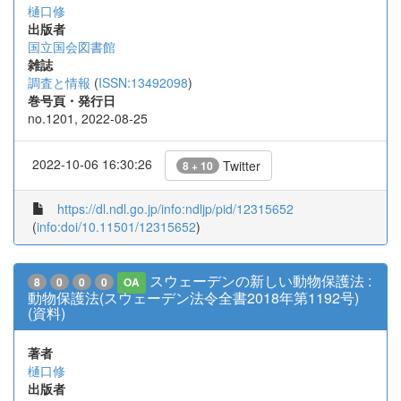
樋口修
出版者
国立国会図書館
雑誌
調査と情報
(
ISSN:13492098
)
巻号頁・発行日
no.1201, 2022-08-25
2022-10-06 16:30:26
Twitter
8 + 10
https://dl.ndl.go.jp/info:ndljp/pid/12315652
(
info:doi/10.11501/12315652
)
スウェーデンの新しい動物保護法 :
8
0
0
0
OA
動物保護法(スウェーデン法令全書2018年第1192号)
(資料)
著者
樋口修
出版者