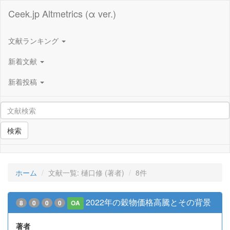
Ceek.jp Altmetrics (α ver.)
文献ランキング
新着文献
新着投稿
検索
ホーム
文献一覧: 樋口修 (著者)
8件
2022年の穀物価格高騰とその背景
8
0
0
0
OA
著者