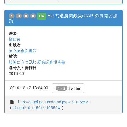
EU 共通農業政策(CAP)の展開と課
1
0
0
0
OA
題
著者
樋口修
出版者
国立国会図書館
雑誌
岐路に立つEU : 総合調査報告書
巻号頁・発行日
2018-03
2019-12-12 13:24:00
Twitter
1 + 2
http://dl.ndl.go.jp/info:ndljp/pid/11055941
(
info:doi/10.11501/11055941
)