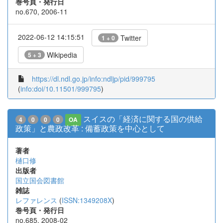
巻号頁・発行日
no.670, 2006-11
2022-06-12 14:15:51
Twitter
1 + 0
Wikipedia
5 + 3
https://dl.ndl.go.jp/info:ndljp/pid/999795
(
info:doi/10.11501/999795
)
スイスの「経済に関する国の供給
4
0
0
0
OA
政策」と農政改革 : 備蓄政策を中心として
著者
樋口修
出版者
国立国会図書館
雑誌
レファレンス
(
ISSN:1349208X
)
巻号頁・発行日
no.685, 2008-02