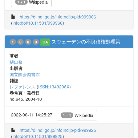
Wikipedia
1 + 1
https://dl.ndl.go.jp/info:ndljp/pid/999966
(
info:doi/10.11501/999966
)
スウェーデンの不良債権処理策
1
0
0
0
OA
著者
樋口修
出版者
国立国会図書館
雑誌
レファレンス
(
ISSN:1349208X
)
巻号頁・発行日
no.645, 2004-10
2022-06-11 14:25:27
Wikipedia
1 + 1
https://dl.ndl.go.jp/info:ndljp/pid/999925
(
info:doi/10.11501/999925
)