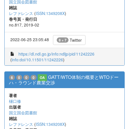
国立国会図書館
雑誌
レファレンス
(
ISSN:1349208X
)
巻号頁・発行日
no.817, 2019-02
2022-06-25 23:05:48
Twitter
8 + 7
https://dl.ndl.go.jp/info:ndljp/pid/11242226
(
info:doi/10.11501/11242226
)
GATT/WTO体制の概要とWTOドー
6
0
0
0
OA
ハ・ラウンド農業交渉
著者
樋口修
出版者
国立国会図書館
雑誌
レファレンス
(
ISSN:1349208X
)