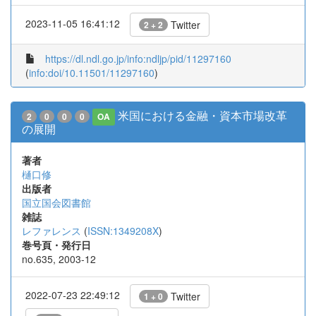
2023-11-05 16:41:12
Twitter
2 + 2
https://dl.ndl.go.jp/info:ndljp/pid/11297160
(
info:doi/10.11501/11297160
)
米国における金融・資本市場改革
2
0
0
0
OA
の展開
著者
樋口修
出版者
国立国会図書館
雑誌
レファレンス
(
ISSN:1349208X
)
巻号頁・発行日
no.635, 2003-12
2022-07-23 22:49:12
Twitter
1 + 0