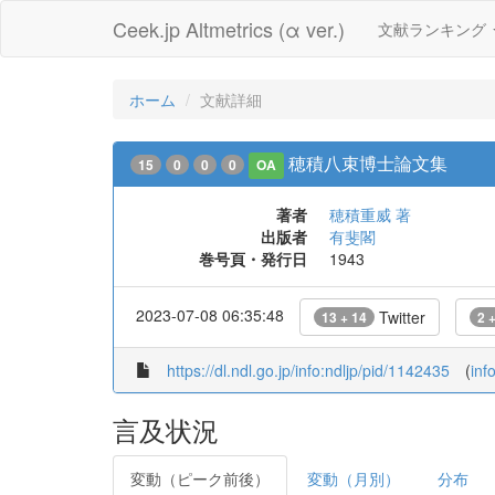
Ceek.jp Altmetrics (α ver.)
文献ランキング
ホーム
文献詳細
穂積八束博士論文集
15
0
0
0
OA
著者
穂積重威 著
出版者
有斐閣
巻号頁・発行日
1943
2023-07-08 06:35:48
Twitter
13 + 14
2 
https://dl.ndl.go.jp/info:ndljp/pid/1142435
(
inf
言及状況
変動（ピーク前後）
変動（月別）
分布