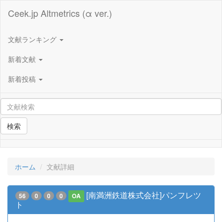
Ceek.jp Altmetrics (α ver.)
文献ランキング
新着文献
新着投稿
検索
ホーム
文献詳細
[南満洲鉄道株式会社]パンフレツ
56
0
0
0
OA
ト