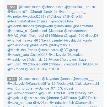
@kitsuchitsuchi
@choco69ism
@gokuraku__bouzu
55
@Banjoe1971
@hurati
@na9191
@am0ur_propre_
@cinefuk
@kodkod2016y
@Cisibasi
@JRRTrollkin
@AkanumaSaburo
@suka_t
@kochigeibun
@aidoldaisukides
@nogawam
@katoikumi
@osamuhara
@moscow_91
@nolnolnol
@kei0008
@milkteaemon
@MAD_AGI1
@akmad2
@1955dora
@napalm240
@aocj06
@nankai_hawks_46
@kenrinozentei
@yoshiyuki_kondo
@dokushokoji
@nasudaxa
@rainymary_i
@Mash_the_freaks
@senjoutarou
@BFJgroup
@akashi_yatu
@claw2003
@kaikoyuki
@ksmakoto
@hashic_co
@chltmsk_26
@ityou
@syutoyoshikaze
@mugen_99
@kousou666
@hihaku_crescent
@RASENJIN
@m7m5ea
@SAITOHJIGOKUDOH
@kitsuchitsuchi
@ikuyadas
@taba6
@masaya___i
50
@kaikoyuki
@Kanarisu05Tu160
@odelay88
@akitakenhachi
@am0ur_propre_
@Banjoe1971
@Cisibasi
@fukuyoken3daime
@gGLw3D7VBMGO63t
@hasty_f4x
@higaki_k
@hisihisineko
@hmrnn
@JiTokurin
@JRRTrollkin
@kazu_hanaser
@kfz251b
@kindasilverfish
@konekolla