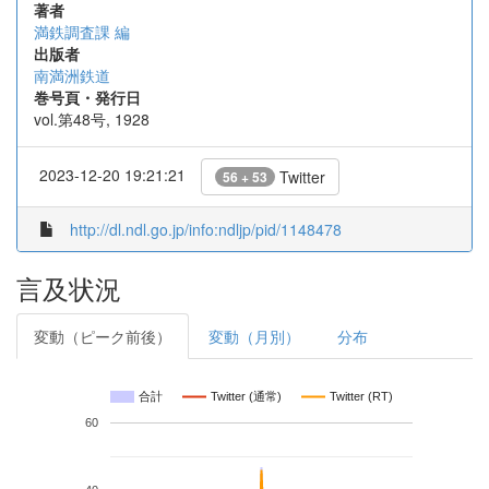
著者
満鉄調査課 編
出版者
南満洲鉄道
巻号頁・発行日
vol.第48号, 1928
2023-12-20 19:21:21
Twitter
56 + 53
http://dl.ndl.go.jp/info:ndljp/pid/1148478
言及状況
変動（ピーク前後）
変動（月別）
分布
合計
Twitter (通常)
Twitter (RT)
60