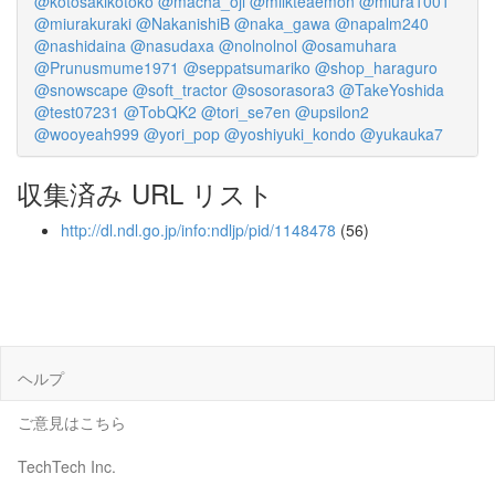
@kotosakikotoko
@macha_oji
@milkteaemon
@miura1001
@miurakuraki
@NakanishiB
@naka_gawa
@napalm240
@nashidaina
@nasudaxa
@nolnolnol
@osamuhara
@Prunusmume1971
@seppatsumariko
@shop_haraguro
@snowscape
@soft_tractor
@sosorasora3
@TakeYoshida
@test07231
@TobQK2
@tori_se7en
@upsilon2
@wooyeah999
@yori_pop
@yoshiyuki_kondo
@yukauka7
収集済み URL リスト
http://dl.ndl.go.jp/info:ndljp/pid/1148478
(56)
ヘルプ
ご意見はこちら
TechTech Inc.