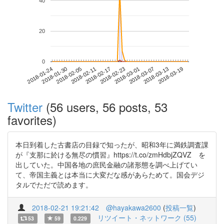
40
20
0
2018-03-13
2018-01-24
2018-02-11
2018-03-01
2018-03-19
2018-01-30
2018-02-17
2018-03-07
2018-02-05
2018-02-23
Twitter
(56 users, 56 posts, 53
favorites)
本日到着した古書店の目録で知ったが、昭和3年に満鉄調査課
が『支那に於ける無尽の慣習』https://t.co/zmHdbjZQVZ を
出していた。中国各地の庶民金融の諸形態を調べ上げてい
て、帝国主義とは本当に大変だな感があらためて。国会デジ
タルでただで読めます。
2018-02-21 19:21:42
@hayakawa2600
(
投稿一覧
)
リツイート・ネットワーク (55)
53
59
0.229