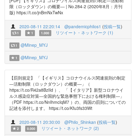
[PDF] 【イギリス】コロナウイルス関連規則の制定―活動制
限（ロックダウン）の概要― | No.284-2 (2020年8月：月刊
版) https://t.co/jnBmNxTwNx
2020-08-11 22:20:14
@pandemicphilos1
(
投稿一覧
)
リツイート・ネットワーク (1)
1
1
1.000
@Minep_MYJ
1
@Minep_MYJ
1
【罰則規定】 「【イギリス】コロナウイルス関連規則の制定
―活動制限（ロックダウン）の概要―」（
https://t.co/R42a8BzIId ）、 「【イタリア】新型コロナウイ
ルス感染症対策―全国的な緊急事態下における権利制限―」
（PDF https://t.co/NnIhmcIqM7 ）の、両国の罰則についての
記述を添付します。 https://t.co/Kfu3fs33Wt
2020-08-11 20:30:00
@Philo_Shinkan
(
投稿一覧
)
リツイート・ネットワーク (2)
2
0.000