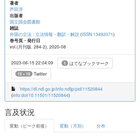
著者
芦田淳
出版者
国立国会図書館
雑誌
外国の立法 : 立法情報・翻訳・解説
(
ISSN:13492071
)
巻号頁・発行日
vol.(月刊版. 284-2), 2020-08
2023-06-15 22:04:09
はてなブックマーク
1
Twitter
12 + 15
https://dl.ndl.go.jp/info:ndljp/pid/11520844
(
info:doi/10.11501/11520844
)
言及状況
変動（ピーク前後）
変動（月別）
分布