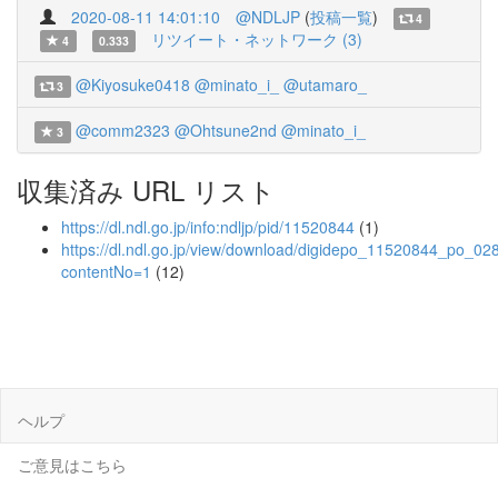
2020-08-11 14:01:10
@NDLJP
(
投稿一覧
)
4
リツイート・ネットワーク (3)
4
0.333
@Kiyosuke0418
@minato_i_
@utamaro_
3
@comm2323
@Ohtsune2nd
@minato_i_
3
収集済み URL リスト
https://dl.ndl.go.jp/info:ndljp/pid/11520844
(1)
https://dl.ndl.go.jp/view/download/digidepo_11520844_po_02
contentNo=1
(12)
ヘルプ
ご意見はこちら