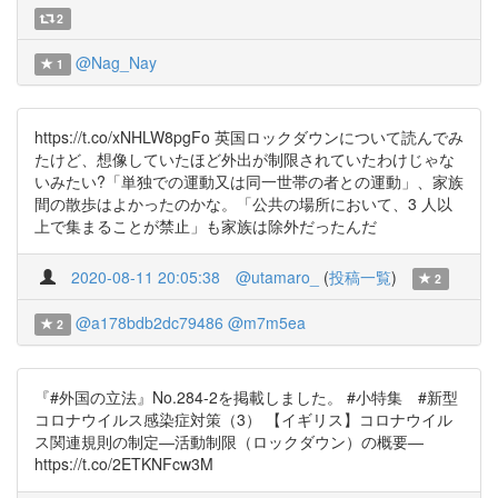
2
@Nag_Nay
1
https://t.co/xNHLW8pgFo 英国ロックダウンについて読んでみ
たけど、想像していたほど外出が制限されていたわけじゃな
いみたい?「単独での運動又は同一世帯の者との運動」、家族
間の散歩はよかったのかな。「公共の場所において、3 人以
上で集まることが禁止」も家族は除外だったんだ
2020-08-11 20:05:38
@utamaro_
(
投稿一覧
)
2
@a178bdb2dc79486
@m7m5ea
2
『#外国の立法』No.284-2を掲載しました。 #小特集 #新型
コロナウイルス感染症対策（3） 【イギリス】コロナウイル
ス関連規則の制定―活動制限（ロックダウン）の概要―
https://t.co/2ETKNFcw3M