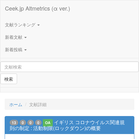
Ceek.jp Altmetrics (α ver.)
文献ランキング
新着文献
新着投稿
検索
ホーム
文献詳細
イギリス コロナウイルス関連規
13
0
0
0
OA
則の制定 : 活動制限(ロックダウン)の概要