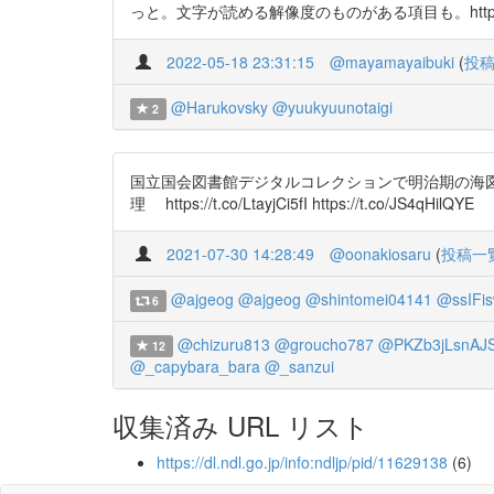
っと。文字が読める解像度のものがある項目も。https://t.
2022-05-18 23:31:15
@mayamayaibuki
(
投
@Harukovsky
@yuukyuunotaigi
2
国立国会図書館デジタルコレクションで明治期の海
理 https://t.co/LtayjCi5fI https://t.co/JS4qHilQYE
2021-07-30 14:28:49
@oonakiosaru
(
投稿一
@ajgeog
@ajgeog
@shintomei04141
@ssIFi
6
@chizuru813
@groucho787
@PKZb3jLsnAJ
12
@_capybara_bara
@_sanzui
収集済み URL リスト
https://dl.ndl.go.jp/info:ndljp/pid/11629138
(6)