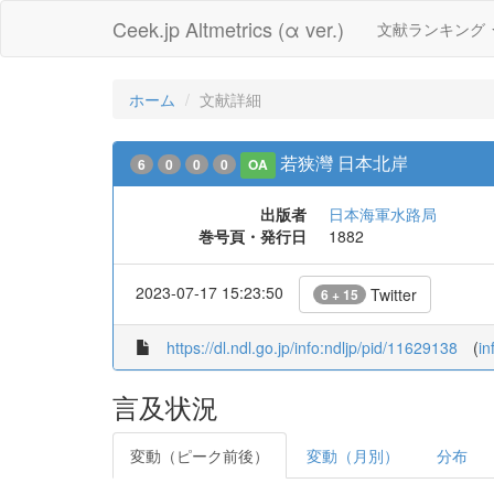
Ceek.jp Altmetrics (α ver.)
文献ランキング
ホーム
文献詳細
若狭灣 日本北岸
6
0
0
0
OA
出版者
日本海軍水路局
巻号頁・発行日
1882
2023-07-17 15:23:50
Twitter
6 + 15
https://dl.ndl.go.jp/info:ndljp/pid/11629138
(
in
言及状況
変動（ピーク前後）
変動（月別）
分布