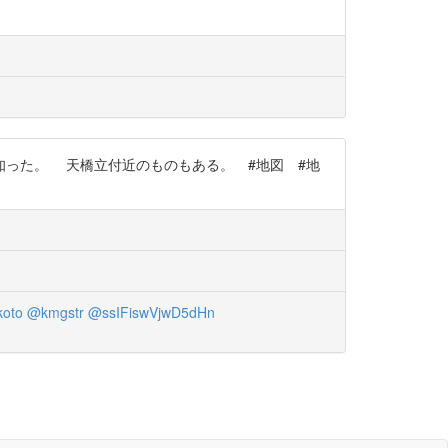
知った。 天橋立付近のものもある。 #地図 #地
oto
@kmgstr
@ssIFiswVjwD5dHn