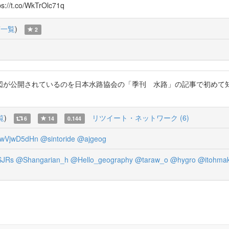
co/WkTrOlc71q
稿一覧
)
2
図が公開されているのを日本水路協会の「季刊 水路」の記事で初めて
覧
)
リツイート・ネットワーク (6)
6
14
0.144
swVjwD5dHn
@sintoride
@ajgeog
SJRs
@Shangarian_h
@Hello_geography
@taraw_o
@hygro
@itohmak